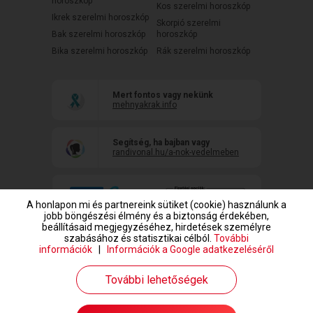
horoszkóp
Kos szerelmi horoszkóp
Ikrek szerelmi horoszkóp
Skorpió szerelmi
Bak szerelmi horoszkóp
horoszkóp
Bika szerelmi horoszkóp
Rák szerelmi horoszkóp
Mert fontos vagy nekünk
mehnyakrak.info
Segítség, ha bajban vagy
randivonal.hu/a-nok-vedelmeben
A honlapon mi és partnereink sütiket (cookie) használunk a
jobb böngészési élmény és a biztonság érdekében,
beállításaid megjegyzéséhez, hirdetések személyre
szabásához és statisztikai célból.
További
információk
|
Információk a Google adatkezeléséről
www.randivonal.hu © Copyright 1999-2026 Dating Central Europe Zrt.
További lehetőségek