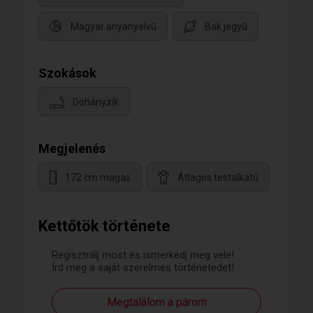
Magyar anyanyelvű
Bak jegyű
Szokások
Dohányzik
Megjelenés
172 cm magas
Átlagos testalkatú
Kettőtök története
Regisztrálj most és ismerkedj meg vele!
Írd meg a saját szerelmes történetedet!
Megtalálom a párom