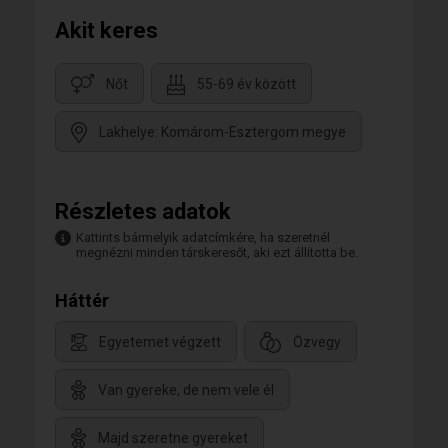
Akit keres
Nőt
55-69 év között
Lakhelye: Komárom-Esztergom megye
Részletes adatok
Kattints bármelyik adatcímkére, ha szeretnél
megnézni minden társkeresőt, aki ezt állította be.
Háttér
Egyetemet végzett
Özvegy
Van gyereke, de nem vele él
Majd szeretne gyereket