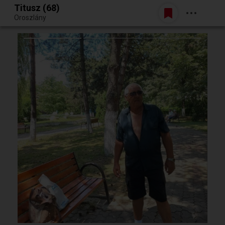
Titusz (68)
Belépés
Oroszlány
Egy jó randiból bármi lehet.