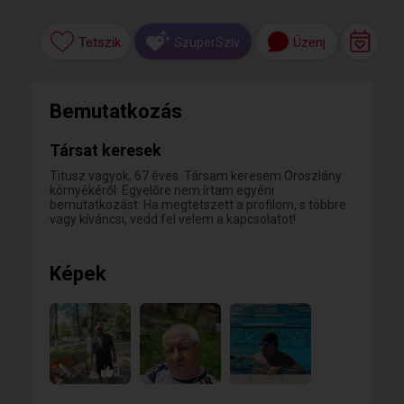
Tetszik
Üzenj
SzuperSzív
Bemutatkozás
Társat keresek
Titusz vagyok, 67 éves. Társam keresem Oroszlány
környékéről. Egyelőre nem írtam egyéni
bemutatkozást. Ha megtetszett a profilom, s többre
vagy kíváncsi, vedd fel velem a kapcsolatot!
Képek
1