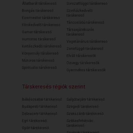
Állatbarát társkereső
Sorozatfüggő társkereső
Bringás társkereső
Színházkedvelő
társkereső
Ezermester társkereső
Táncoslábú társkereső
Filmkedvelő társkereső
Társasjátékozós
Gamer társkereső
társkereső
Humoros társkereső
Vegetáriánus társkereső
Kertészkedő társkereső
Zenefüggő társkereső
Könyvmoly társkereső
Elvált társkeresők
Motoros társkereső
Özvegy társkeresők
Spirituális társkereső
Gyermekes társkeresők
Társkeresés régiók szerint
Békéscsabai társkereső
Salgótarjáni társkereső
Budapesti társkereső
Szegedi társkereső
Debreceni társkereső
Szekszárdi társkereső
Egri társkereső
Székesfehérvári
társkereső
Győri társkereső
Szolnoki társkereső