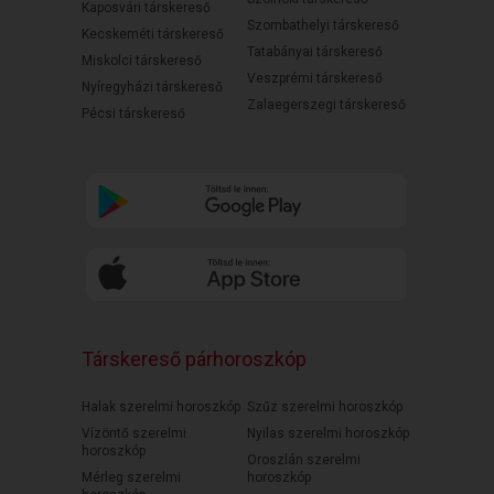
Kaposvári társkereső
Szombathelyi társkereső
Kecskeméti társkereső
Tatabányai társkereső
Miskolci társkereső
Veszprémi társkereső
Nyíregyházi társkereső
Zalaegerszegi társkereső
Pécsi társkereső
Társkereső párhoroszkóp
Halak szerelmi horoszkóp
Szűz szerelmi horoszkóp
Vízöntő szerelmi
Nyilas szerelmi horoszkóp
horoszkóp
Oroszlán szerelmi
Mérleg szerelmi
horoszkóp