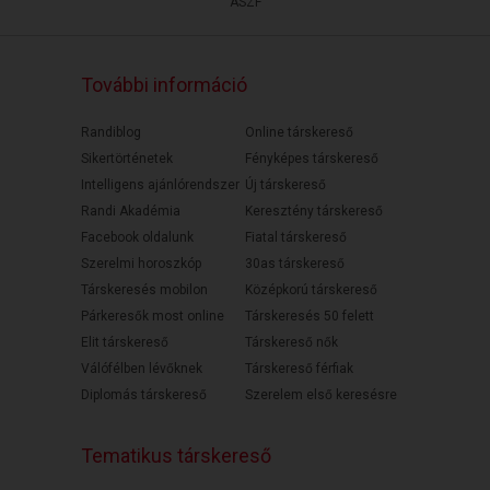
ÁSZF
További információ
Randiblog
Online társkereső
Sikertörténetek
Fényképes társkereső
Intelligens ajánlórendszer
Új társkereső
Randi Akadémia
Keresztény társkereső
Facebook oldalunk
Fiatal társkereső
Szerelmi horoszkóp
30as társkereső
Társkeresés mobilon
Középkorú társkereső
Párkeresők most online
Társkeresés 50 felett
Elit társkereső
Társkereső nők
Válófélben lévőknek
Társkereső férfiak
Diplomás társkereső
Szerelem első keresésre
Tematikus társkereső