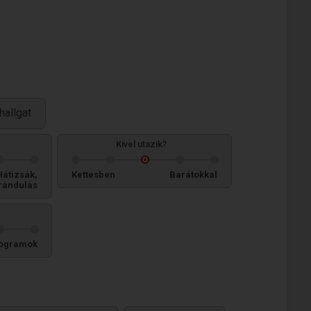
hallgat
Kivel utazik?
Hátizsák,
Kettesben
Barátokkal
rándulás
ogramok