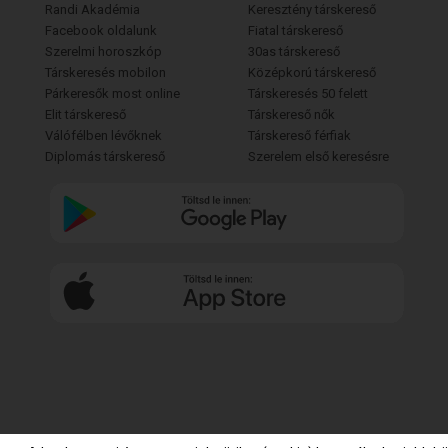
Randi Akadémia
Keresztény társkereső
Facebook oldalunk
Fiatal társkereső
Szerelmi horoszkóp
30as társkereső
Társkeresés mobilon
Középkorú társkereső
Párkeresők most online
Társkeresés 50 felett
Elit társkereső
Társkereső nők
Válófélben lévőknek
Társkereső férfiak
Diplomás társkereső
Szerelem első keresésre