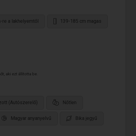
-re a lakhelyemtől
139-185 cm magas
 aki ezt állította be.
ott (Autószerelő)
Nőtlen
Magyar anyanyelvű
Bika jegyű