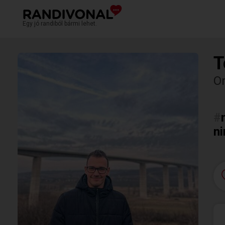
Egy jó randiból bármi lehet.
T
O
#
ni