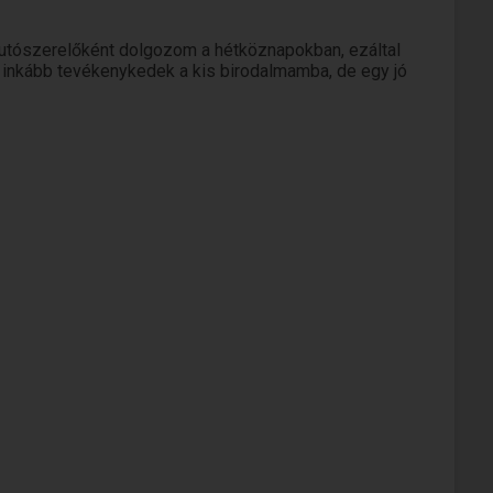
autószerelőként dolgozom a hétköznapokban, ezáltal
i, inkább tevékenykedek a kis birodalmamba, de egy jó