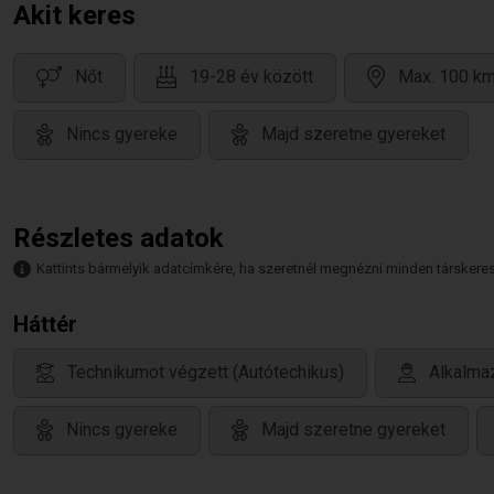
Akit keres
Nőt
19-28 év között
Max. 100 km
Nincs gyereke
Majd szeretne gyereket
Részletes adatok
Kattints bármelyik adatcímkére, ha szeretnél megnézni minden társkeresőt,
Háttér
Technikumot végzett (Autótechikus)
Alkalmaz
Nincs gyereke
Majd szeretne gyereket