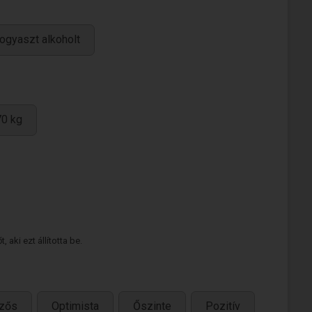
ogyaszt alkoholt
70 kg
 aki ezt állította be.
ezős
Optimista
Őszinte
Pozitív