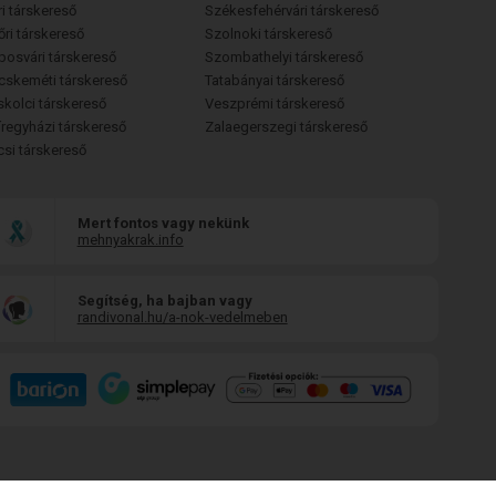
i társkereső
Székesfehérvári társkereső
őri társkereső
Szolnoki társkereső
posvári társkereső
Szombathelyi társkereső
cskeméti társkereső
Tatabányai társkereső
skolci társkereső
Veszprémi társkereső
íregyházi társkereső
Zalaegerszegi társkereső
csi társkereső
Mert fontos vagy nekünk
mehnyakrak.info
Segítség, ha bajban vagy
randivonal.hu/a-nok-vedelmeben