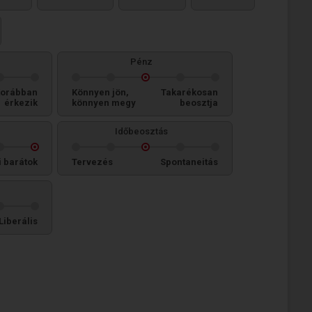
Pénz
orábban
Könnyen jön,
Takarékosan
érkezik
könnyen megy
beosztja
Időbeosztás
i barátok
Tervezés
Spontaneitás
Liberális