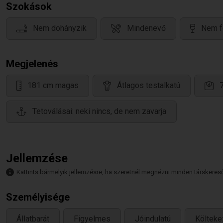
Szokások
Nem dohányzik
Mindenevő
Nem f
Megjelenés
181 cm magas
Átlagos testalkatú
Tetoválásai: neki nincs, de nem zavarja
Jellemzése
Kattints bármelyik jellemzésre, ha szeretnél megnézni minden társkeresőt,
Személyisége
Állatbarát
Figyelmes
Jóindulatú
Költek