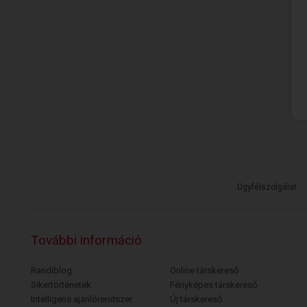
Ügyfélszolgálat
További információ
Randiblog
Online társkereső
Sikertörténetek
Fényképes társkereső
Intelligens ajánlórendszer
Új társkereső