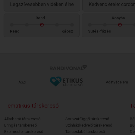
Legszívesebben vidéken élne
Kedvenc étele: cordon
Rend
Konyha
Rend
Káosz
Sütés-főzés
ÁSZF
Adatvédelem
Tematikus társkereső
Tá
Állatbarát társkereső
Sorozatfüggő társkereső
Bé
Bringás társkereső
Színházkedvelő társkereső
Bu
Ezermester társkereső
Táncoslábú társkereső
De