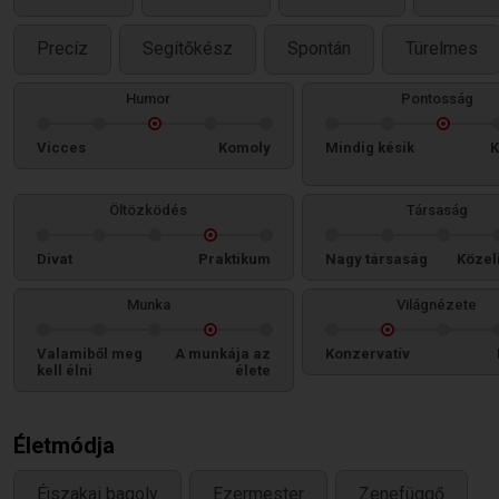
Precíz
Segítőkész
Spontán
Türelmes
Humor
Pontosság
Vicces
Komoly
Mindig késik
K
Öltözködés
Társaság
Divat
Praktikum
Nagy társaság
Közel
Munka
Világnézete
Valamiből meg
A munkája az
Konzervatív
kell élni
élete
Életmódja
Éjszakai bagoly
Ezermester
Zenefüggő