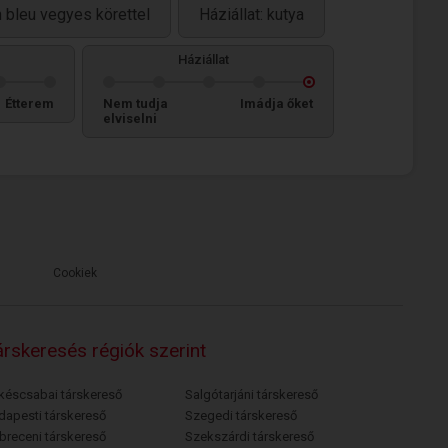
 bleu vegyes körettel
Háziállat: kutya
Háziállat
Étterem
Nem tudja
Imádja őket
elviselni
Cookiek
rskeresés régiók szerint
késcsabai társkereső
Salgótarjáni társkereső
dapesti társkereső
Szegedi társkereső
breceni társkereső
Szekszárdi társkereső