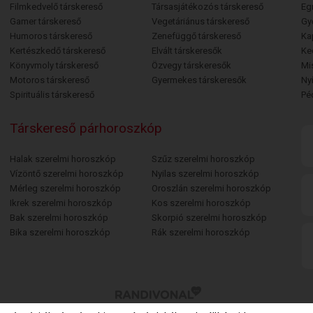
Filmkedvelő társkereső
Társasjátékozós társkereső
Egr
Gamer társkereső
Vegetáriánus társkereső
Gy
Humoros társkereső
Zenefüggő társkereső
Ka
Kertészkedő társkereső
Elvált társkeresők
Ke
Könyvmoly társkereső
Özvegy társkeresők
Mi
Motoros társkereső
Gyermekes társkeresők
Ny
Spirituális társkereső
Pé
Társkereső párhoroszkóp
Halak szerelmi horoszkóp
Szűz szerelmi horoszkóp
Vízöntő szerelmi horoszkóp
Nyilas szerelmi horoszkóp
Mérleg szerelmi horoszkóp
Oroszlán szerelmi horoszkóp
Ikrek szerelmi horoszkóp
Kos szerelmi horoszkóp
Bak szerelmi horoszkóp
Skorpió szerelmi horoszkóp
Bika szerelmi horoszkóp
Rák szerelmi horoszkóp