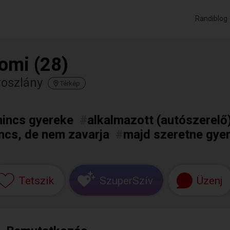
Randiblog
omi (28)
roszlány
Térkép
nincs gyereke
#
alkalmazott (autószerelő
ncs, de nem zavarja
#
majd szeretne gye
Tetszik
SzuperSzív
Üzenj