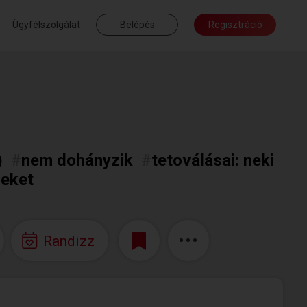
Ügyfélszolgálat
Belépés
Regisztráció
)
#
nem dohányzik
#
tetoválásai: neki
reket
Randizz