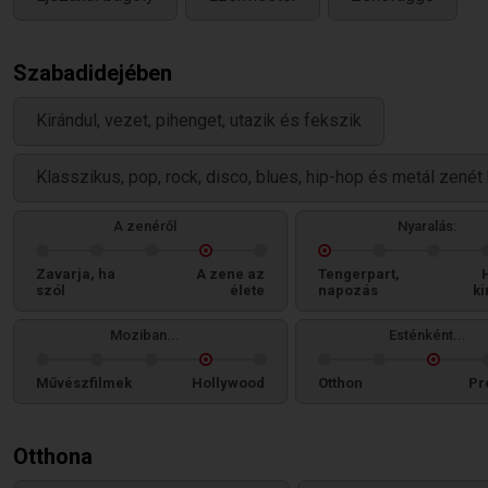
Szabadidejében
Kirándul, vezet, pihenget, utazik és fekszik
Klasszikus, pop, rock, disco, blues, hip-hop és metál zenét 
A zenéről
Nyaralás:
Zavarja, ha
A zene az
Tengerpart,
szól
élete
napozás
ki
Moziban...
Esténként...
Művészfilmek
Hollywood
Otthon
Pr
Otthona