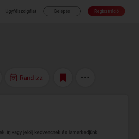
Ügyfélszolgálat
Belépés
Regisztráció
Randizz
k, írj vagy jelölj kedvencnek és ismerkedjünk.