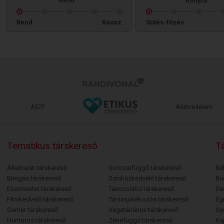
Rend
Konyha
Rend
Káosz
Sütés-főzés
ÁSZF
Adatvédelem
Tematikus társkereső
Tá
Állatbarát társkereső
Sorozatfüggő társkereső
Bé
Bringás társkereső
Színházkedvelő társkereső
Bu
Ezermester társkereső
Táncoslábú társkereső
De
Filmkedvelő társkereső
Társasjátékozós társkereső
Egr
Gamer társkereső
Vegetáriánus társkereső
Gy
Humoros társkereső
Zenefüggő társkereső
Ka