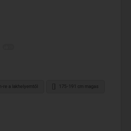
20
-re a lakhelyemtől
175-191 cm magas