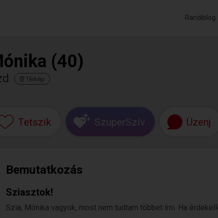
Randiblog
ónika (40)
zd
Térkép
Tetszik
SzuperSzív
Üzenj
Bemutatkozás
Sziasztok!
Szia, Mónika vagyok, most nem tudtam többet írni. Ha érdekelle