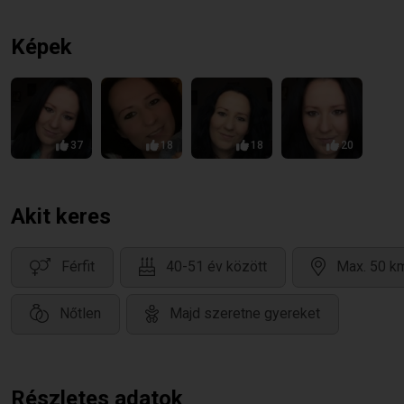
Képek
37
18
18
20
Akit keres
Férfit
40-51 év között
Max. 50 km
Nőtlen
Majd szeretne gyereket
Részletes adatok