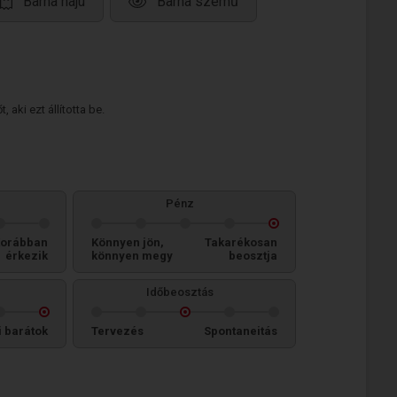
Barna hajú
Barna szemű
 aki ezt állította be.
Pénz
orábban
Könnyen jön,
Takarékosan
érkezik
könnyen megy
beosztja
Időbeosztás
i barátok
Tervezés
Spontaneitás