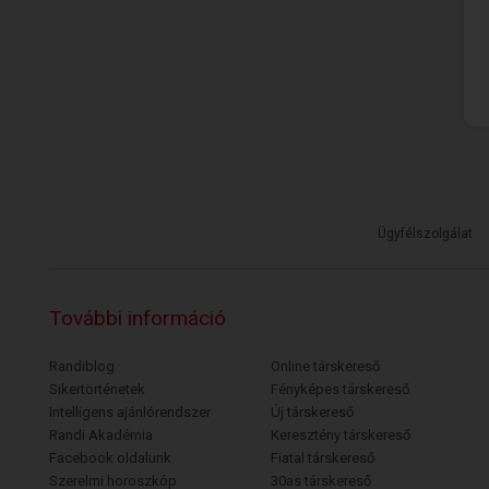
Ügyfélszolgálat
További információ
Randiblog
Online társkereső
Sikertörténetek
Fényképes társkereső
Intelligens ajánlórendszer
Új társkereső
Randi Akadémia
Keresztény társkereső
Facebook oldalunk
Fiatal társkereső
Szerelmi horoszkóp
30as társkereső