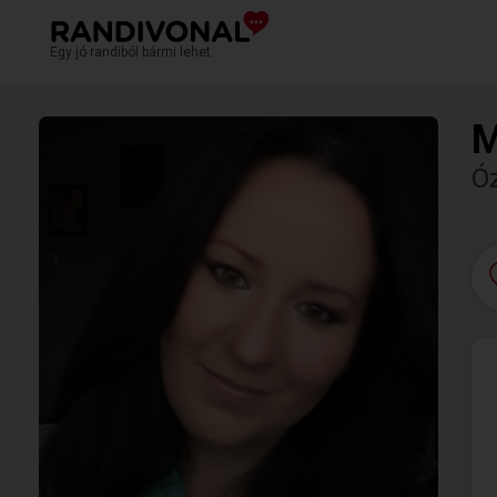
Egy jó randiból bármi lehet.
M
Ó