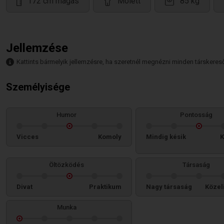
172 cm magas
Molett
85 kg
Jellemzése
Kattints bármelyik jellemzésre, ha szeretnél megnézni minden társkeresőt,
Személyisége
Humor
Pontosság
Vicces
Komoly
Mindig késik
K
Öltözködés
Társaság
Divat
Praktikum
Nagy társaság
Közel
Munka