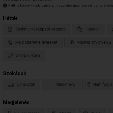
Kattints bármelyik adatcímkére, ha szeretnél megnézni minden társkeresőt,
Háttér
Szakmunkásképzőt végzett
Hajadon
Majd szeretne gyereket
Magyar anyanyelvű
Skorpió jegyű
Szokások
Dohányzik
Mindenevő
Nem fogyas
Megjelenés