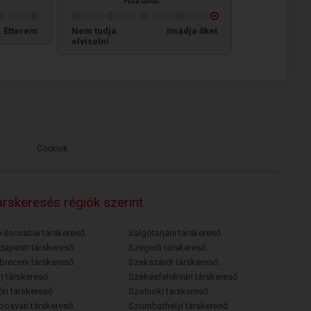
Háziállat
Étterem
Nem tudja
Imádja őket
elviselni
Cookiek
rskeresés régiók szerint
késcsabai társkereső
Salgótarjáni társkereső
dapesti társkereső
Szegedi társkereső
breceni társkereső
Szekszárdi társkereső
i társkereső
Székesfehérvári társkereső
őri társkereső
Szolnoki társkereső
posvári társkereső
Szombathelyi társkereső