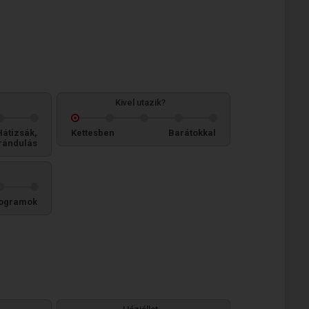
Kivel utazik?
Hátizsák,
Kettesben
Barátokkal
rándulás
ogramok