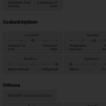
Valamiből meg
A munkája az
kell élni
élete
Szabadidejében
A zenéről
Nyaralás:
Zavarja, ha
A zene az
Tengerpart,
szól
élete
napozás
ki
Moziban...
Esténként...
Művészfilmek
Hollywood
Otthon
Pr
Otthona
Háziállat: macska és kutya