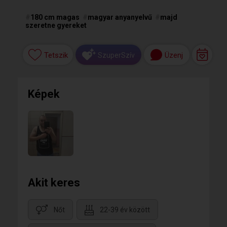
#
180 cm magas
#
magyar anyanyelvű
#
majd
szeretne gyereket
Tetszik
Üzenj
SzuperSzív
Képek
Akit keres
Nőt
22-39 év között