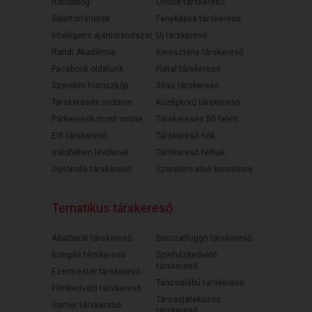
Randiblog
Online társkereső
Sikertörténetek
Fényképes társkereső
Intelligens ajánlórendszer
Új társkereső
Randi Akadémia
Keresztény társkereső
Facebook oldalunk
Fiatal társkereső
Szerelmi horoszkóp
30as társkereső
Társkeresés mobilon
Középkorú társkereső
Párkeresők most online
Társkeresés 50 felett
Elit társkereső
Társkereső nők
Válófélben lévőknek
Társkereső férfiak
Diplomás társkereső
Szerelem első keresésre
Tematikus társkereső
Állatbarát társkereső
Sorozatfüggő társkereső
Bringás társkereső
Színházkedvelő
társkereső
Ezermester társkereső
Táncoslábú társkereső
Filmkedvelő társkereső
Társasjátékozós
Gamer társkereső
társkereső