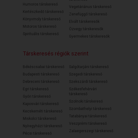
Humoros társkereső
Vegetáriánus társkereső
Kertészkedő társkereső
Zenefüggő társkereső
Könyvmoly társkereső
Elvált társkeresők
Motoros társkereső
Özvegy társkeresők
Spirituális társkereső
Gyermekes társkeresők
Társkeresés régiók szerint
Békéscsabai társkereső
Salgótarjáni társkereső
Budapesti társkereső
Szegedi társkereső
Debreceni társkereső
Szekszárdi társkereső
Egri társkereső
Székesfehérvári
társkereső
Győri társkereső
Szolnoki társkereső
Kaposvári társkereső
Szombathelyi társkereső
Kecskeméti társkereső
Tatabányai társkereső
Miskolci társkereső
Veszprémi társkereső
Nyíregyházi társkereső
Zalaegerszegi társkereső
Pécsi társkereső