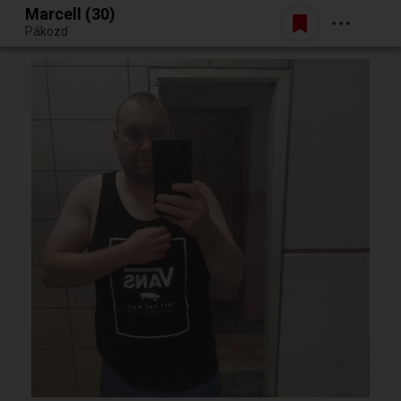
Marcell (30)
Belépés
Pákozd
Egy jó randiból bármi lehet.