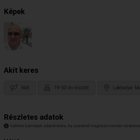
Képek
Akit keres
Nőt
19-50 év között
Lakhelye: M
Részletes adatok
Kattints bármelyik adatcímkére, ha szeretnél megnézni minden társkeresőt,