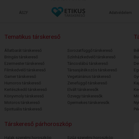
ÁSZF
Adatvédelem
Tematikus társkereső
Tá
Állatbarát társkereső
Sorozatfüggő társkereső
Bé
Bringás társkereső
Színházkedvelő társkereső
Bu
Ezermester társkereső
Táncoslábú társkereső
De
Filmkedvelő társkereső
Társasjátékozós társkereső
Egr
Gamer társkereső
Vegetáriánus társkereső
Gy
Humoros társkereső
Zenefüggő társkereső
Ka
Kertészkedő társkereső
Elvált társkeresők
Ke
Könyvmoly társkereső
Özvegy társkeresők
Mi
Motoros társkereső
Gyermekes társkeresők
Ny
Spirituális társkereső
Pé
Társkereső párhoroszkóp
Halak szerelmi horoszkóp
Szűz szerelmi horoszkóp