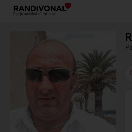
Egy jó randiból bármi lehet.
R
P