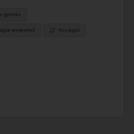
s gyereke
gyar anyanyelvű
Kos jegyű