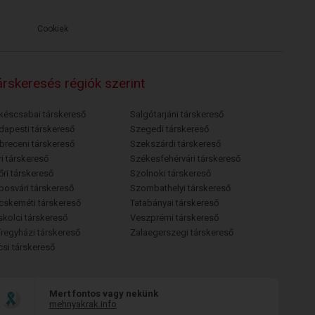
Cookiek
rskeresés régiók szerint
késcsabai társkereső
Salgótarjáni társkereső
dapesti társkereső
Szegedi társkereső
breceni társkereső
Szekszárdi társkereső
i társkereső
Székesfehérvári társkereső
őri társkereső
Szolnoki társkereső
posvári társkereső
Szombathelyi társkereső
cskeméti társkereső
Tatabányai társkereső
skolci társkereső
Veszprémi társkereső
íregyházi társkereső
Zalaegerszegi társkereső
csi társkereső
Mert fontos vagy nekünk
mehnyakrak.info