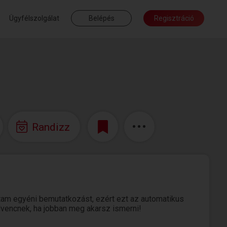
Ügyfélszolgálat
Belépés
Regisztráció
Randizz
tam egyéni bemutatkozást, ezért ezt az automatikus
edvencnek, ha jobban meg akarsz ismerni!