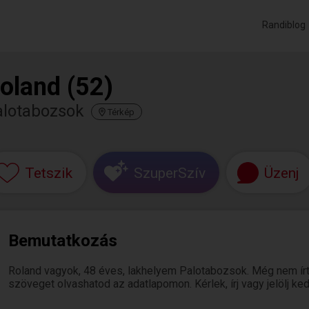
Randiblog
oland (52)
alotabozsok
Térkép
Tetszik
SzuperSzív
Üzenj
Bemutatkozás
Roland vagyok, 48 éves, lakhelyem Palotabozsok. Még nem ír
szöveget olvashatod az adatlapomon. Kérlek, írj vagy jelölj k