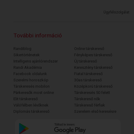
Ügyfélszolgálat
További információ
Randiblog
Online társkereső
Sikertörténetek
Fényképes társkereső
Intelligens ajánlórendszer
Új társkereső
Randi Akadémia
Keresztény társkereső
Facebook oldalunk
Fiatal társkereső
Szerelmi horoszkóp
30as társkereső
Társkeresés mobilon
Középkorú társkereső
Párkeresők most online
Társkeresés 50 felett
Elit társkereső
Társkereső nők
Válófélben lévőknek
Társkereső férfiak
Diplomás társkereső
Szerelem első keresésre