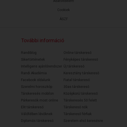
Adatvédelem
Cookiek
ÁSZF
További információ
Randiblog
Online társkereső
Sikertörténetek
Fényképes társkereső
Intelligens ajánlórendszer
Új társkereső
Randi Akadémia
Keresztény társkereső
Facebook oldalunk
Fiatal társkereső
Szerelmi horoszkóp
30as társkereső
Társkeresés mobilon
Középkorú társkereső
Párkeresők most online
Társkeresés 50 felett
Elit társkereső
Társkereső nők
Válófélben lévőknek
Társkereső férfiak
Diplomás társkereső
Szerelem első keresésre