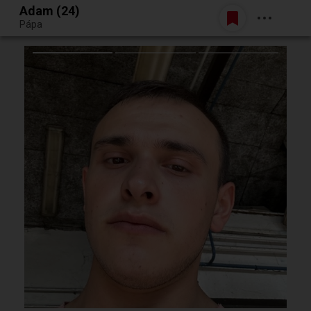
Adam (24)
Belépés
Pápa
Egy jó randiból bármi lehet.