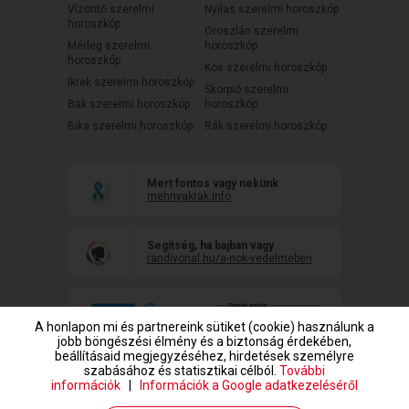
Vízöntő szerelmi
Nyilas szerelmi horoszkóp
horoszkóp
Oroszlán szerelmi
Mérleg szerelmi
horoszkóp
horoszkóp
Kos szerelmi horoszkóp
Ikrek szerelmi horoszkóp
Skorpió szerelmi
Bak szerelmi horoszkóp
horoszkóp
Bika szerelmi horoszkóp
Rák szerelmi horoszkóp
Mert fontos vagy nekünk
mehnyakrak.info
Segítség, ha bajban vagy
randivonal.hu/a-nok-vedelmeben
A honlapon mi és partnereink sütiket (cookie) használunk a
jobb böngészési élmény és a biztonság érdekében,
beállításaid megjegyzéséhez, hirdetések személyre
szabásához és statisztikai célból.
További
információk
|
Információk a Google adatkezeléséről