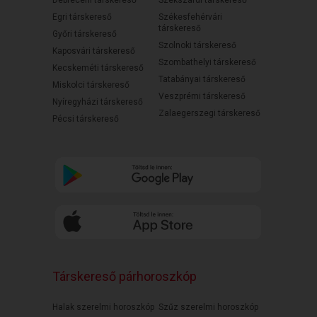
Debreceni társkereső
Szekszárdi társkereső
Egri társkereső
Székesfehérvári
társkereső
Győri társkereső
Szolnoki társkereső
Kaposvári társkereső
Szombathelyi társkereső
Kecskeméti társkereső
Tatabányai társkereső
Miskolci társkereső
Veszprémi társkereső
Nyíregyházi társkereső
Zalaegerszegi társkereső
Pécsi társkereső
Társkereső párhoroszkóp
Halak szerelmi horoszkóp
Szűz szerelmi horoszkóp