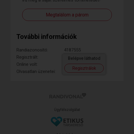
Írd meg a saját szerelmes történetedet!
Megtalálom a párom
További információk
Randiazonosító:
4187555
Regisztrált:
Belépve láthatod
Online volt:
Regisztrálok
Olvasatlan üzenetei:
Ügyfélszolgálat