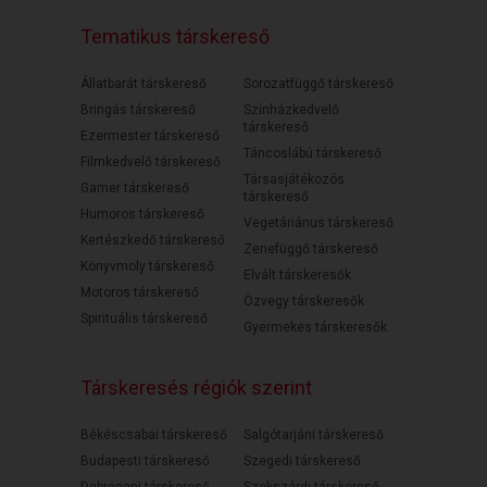
Tematikus társkereső
Állatbarát társkereső
Sorozatfüggő társkereső
Bringás társkereső
Színházkedvelő
társkereső
Ezermester társkereső
Táncoslábú társkereső
Filmkedvelő társkereső
Társasjátékozós
Gamer társkereső
társkereső
Humoros társkereső
Vegetáriánus társkereső
Kertészkedő társkereső
Zenefüggő társkereső
Könyvmoly társkereső
Elvált társkeresők
Motoros társkereső
Özvegy társkeresők
Spirituális társkereső
Gyermekes társkeresők
Társkeresés régiók szerint
Békéscsabai társkereső
Salgótarjáni társkereső
Budapesti társkereső
Szegedi társkereső