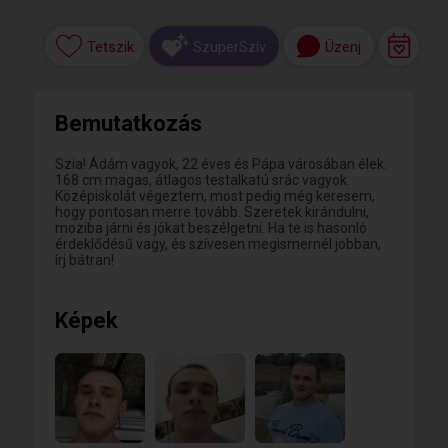
Tetszik
Üzenj
SzuperSzív
Bemutatkozás
Szia! Ádám vagyok, 22 éves és Pápa városában élek.
168 cm magas, átlagos testalkatú srác vagyok.
Középiskolát végeztem, most pedig még keresem,
hogy pontosan merre tovább. Szeretek kirándulni,
moziba járni és jókat beszélgetni. Ha te is hasonló
érdeklődésű vagy, és szívesen megismernél jobban,
írj bátran!
Képek