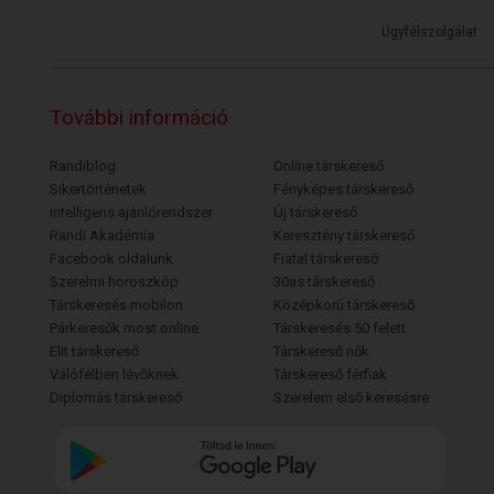
Ügyfélszolgálat
További információ
Randiblog
Online társkereső
Sikertörténetek
Fényképes társkereső
Intelligens ajánlórendszer
Új társkereső
Randi Akadémia
Keresztény társkereső
Facebook oldalunk
Fiatal társkereső
Szerelmi horoszkóp
30as társkereső
Társkeresés mobilon
Középkorú társkereső
Párkeresők most online
Társkeresés 50 felett
Elit társkereső
Társkereső nők
Válófélben lévőknek
Társkereső férfiak
Diplomás társkereső
Szerelem első keresésre