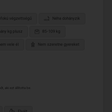
pfokú végzettségű
Néha dohányzik
hány kg plusz
85-109 kg
nem vele él
Nem szeretne gyereket
 aki ezt állította be.
Elvált