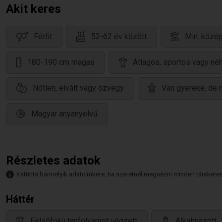
Akit keres
Férfit
52-62 év között
Min. közé
180-190 cm magas
Átlagos, sportos vagy né
Nőtlen, elvált vagy özvegy
Van gyereke, de 
Magyar anyanyelvű
Részletes adatok
Kattints bármelyik adatcímkére, ha szeretnél megnézni minden társkeresőt,
Háttér
Felsőfokú tanfolyamot végzett
Alkalmazott