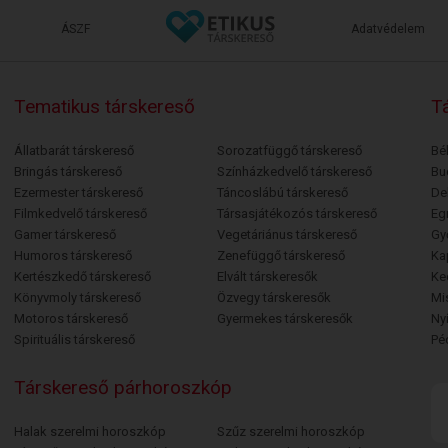
ÁSZF
Adatvédelem
Tematikus társkereső
Tá
Állatbarát társkereső
Sorozatfüggő társkereső
Bé
Bringás társkereső
Színházkedvelő társkereső
Bu
Ezermester társkereső
Táncoslábú társkereső
De
Filmkedvelő társkereső
Társasjátékozós társkereső
Egr
Gamer társkereső
Vegetáriánus társkereső
Gy
Humoros társkereső
Zenefüggő társkereső
Ka
Kertészkedő társkereső
Elvált társkeresők
Ke
Könyvmoly társkereső
Özvegy társkeresők
Mi
Motoros társkereső
Gyermekes társkeresők
Ny
Spirituális társkereső
Pé
Társkereső párhoroszkóp
Halak szerelmi horoszkóp
Szűz szerelmi horoszkóp