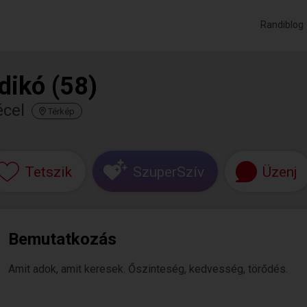
Randiblog
ldikó (58)
écel
Térkép
Tetszik
SzuperSzív
Üzenj
Bemutatkozás
Amit adok, amit keresek. Őszinteség, kedvesség, törődés.