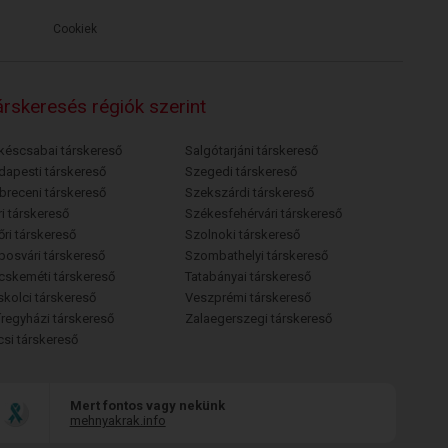
Cookiek
rskeresés régiók szerint
késcsabai társkereső
Salgótarjáni társkereső
dapesti társkereső
Szegedi társkereső
breceni társkereső
Szekszárdi társkereső
i társkereső
Székesfehérvári társkereső
őri társkereső
Szolnoki társkereső
posvári társkereső
Szombathelyi társkereső
cskeméti társkereső
Tatabányai társkereső
skolci társkereső
Veszprémi társkereső
íregyházi társkereső
Zalaegerszegi társkereső
csi társkereső
Mert fontos vagy nekünk
mehnyakrak.info