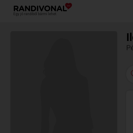
Egy jó randiból bármi lehet.
I
P