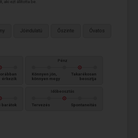
 aki ezt állította be.
ny
Jóindulatú
Őszinte
Óvatos
Pénz
orábban
Könnyen jön,
Takarékosan
érkezik
könnyen megy
beosztja
Időbeosztás
i barátok
Tervezés
Spontaneitás