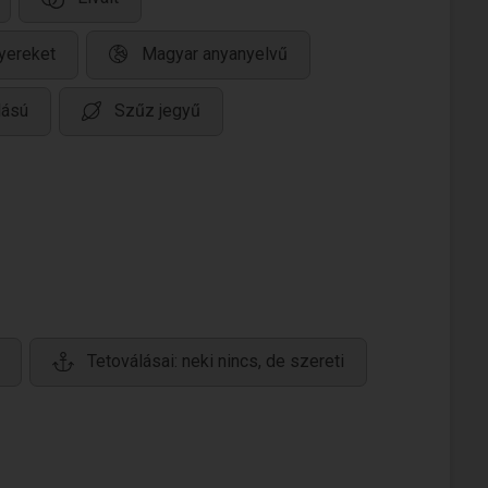
yereket
Magyar anyanyelvű
lású
Szűz jegyű
Tetoválásai: neki nincs, de szereti