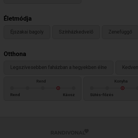
Életmódja
Éjszakai bagoly
Színházkedvelő
Zenefüggő
Otthona
Legszívesebben faházban a hegyekben élne
Kedvenc
Rend
Konyha
Rend
Káosz
Sütés-főzés