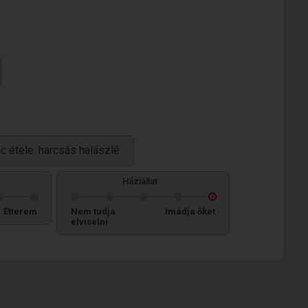
 étele: harcsás halászlé
Háziállat
Étterem
Nem tudja
Imádja őket
elviselni