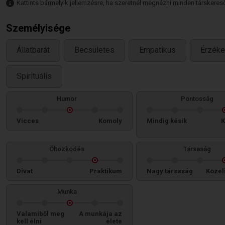
Kattints bármelyik jellemzésre, ha szeretnél megnézni minden társkeresőt,
Személyisége
Állatbarát
Becsületes
Empatikus
Érzéke
Spirituális
Humor
Pontosság
Vicces
Komoly
Mindig késik
K
Öltözködés
Társaság
Divat
Praktikum
Nagy társaság
Közel
Munka
Valamiből meg
A munkája az
kell élni
élete