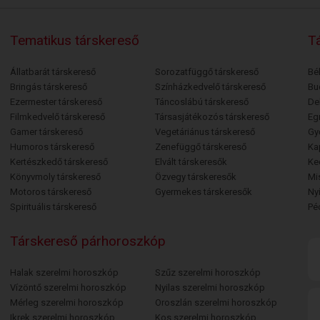
Tematikus társkereső
Tá
Állatbarát társkereső
Sorozatfüggő társkereső
Bé
Bringás társkereső
Színházkedvelő társkereső
Bu
Ezermester társkereső
Táncoslábú társkereső
De
Filmkedvelő társkereső
Társasjátékozós társkereső
Egr
Gamer társkereső
Vegetáriánus társkereső
Gy
Humoros társkereső
Zenefüggő társkereső
Ka
Kertészkedő társkereső
Elvált társkeresők
Ke
Könyvmoly társkereső
Özvegy társkeresők
Mi
Motoros társkereső
Gyermekes társkeresők
Ny
Spirituális társkereső
Pé
Társkereső párhoroszkóp
Halak szerelmi horoszkóp
Szűz szerelmi horoszkóp
Vízöntő szerelmi horoszkóp
Nyilas szerelmi horoszkóp
Mérleg szerelmi horoszkóp
Oroszlán szerelmi horoszkóp
Ikrek szerelmi horoszkóp
Kos szerelmi horoszkóp