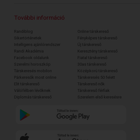
További információ
Randiblog
Online társkereső
Sikertörténetek
Fényképes társkereső
Intelligens ajánlórendszer
Új társkereső
Randi Akadémia
Keresztény társkereső
Facebook oldalunk
Fiatal társkereső
Szerelmi horoszkóp
30as társkereső
Társkeresés mobilon
Középkorú társkereső
Párkeresők most online
Társkeresés 50 felett
Elit társkereső
Társkereső nők
Válófélben lévőknek
Társkereső férfiak
Diplomás társkereső
Szerelem első keresésre