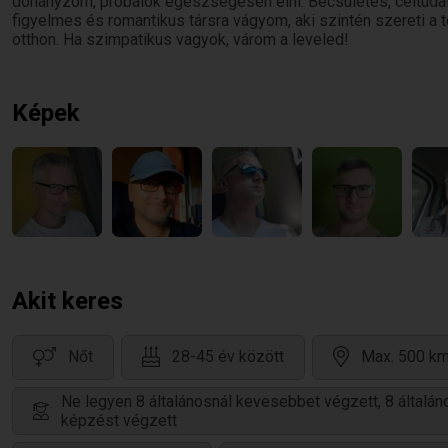
dohányzom, próbálok egészségesen élni. Becsületes, céltud
figyelmes és romantikus társra vágyom, aki szintén szereti a
otthon. Ha szimpatikus vagyok, várom a leveled!
Képek
Akit keres
Nőt
28-45 év között
Max. 500 km
Ne legyen 8 általánosnál kevesebbet végzett, 8 általá
képzést végzett