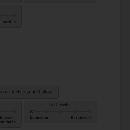
Liberális
ronic, techno zenét hallgat
Kivel utazik?
Hátizsák,
Kettesben
Barátokkal
rándulás