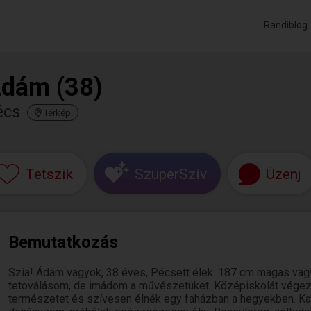
Randiblog
dám (38)
écs
Térkép
Tetszik
SzuperSzív
Üzenj
Bemutatkozás
Szia! Ádám vagyok, 38 éves, Pécsett élek. 187 cm magas vag
tetoválásom, de imádom a művészetüket. Középiskolát végez
természetet és szívesen élnék egy faházban a hegyekben. Ka