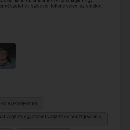
atos és humoros embernek tartom magam. Egy
 természetet és szívesen töltené velem az estéket
-re a lakhelyemtől
nost végzett, egyetemet végzett és posztgraduális