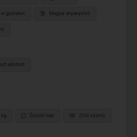
-e gyereket
Magyar anyanyelvű
yű
zt alkoholt
 kg
Őszülő hajú
Zöld szemű