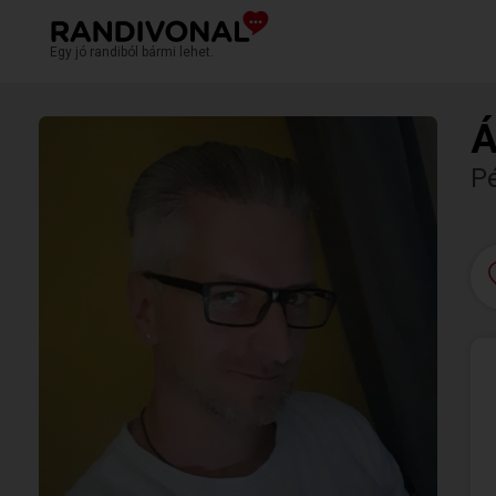
Egy jó randiból bármi lehet.
Á
P