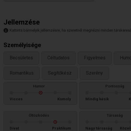
Jellemzése
Kattints bármelyik jellemzésre, ha szeretnél megnézni minden társkeresőt,
Személyisége
Becsületes
Céltudatos
Figyelmes
Humo
Romantikus
Segítőkész
Szerény
Humor
Pontosság
Vicces
Komoly
Mindig késik
K
Öltözködés
Társaság
Divat
Praktikum
Nagy társaság
Közel