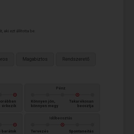
 aki ezt állította be.
ros
Magabiztos
Rendszerető
Pénz
orábban
Könnyen jön,
Takarékosan
érkezik
könnyen megy
beosztja
Időbeosztás
i barátok
Tervezés
Spontaneitás