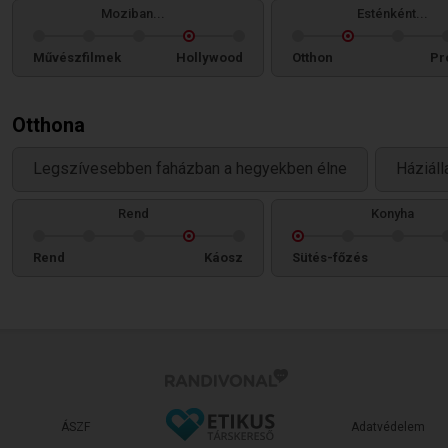
Moziban...
Esténként...
Művészfilmek
Hollywood
Otthon
Pr
Otthona
Legszívesebben faházban a hegyekben élne
Háziáll
Rend
Konyha
Rend
Káosz
Sütés-főzés
ÁSZF
Adatvédelem