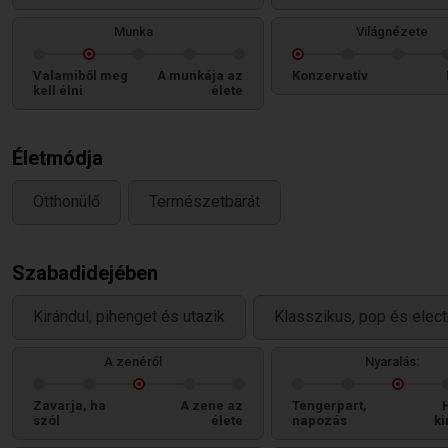
Munka
Világnézete
Valamiből meg
A munkája az
Konzervatív
kell élni
élete
Életmódja
Otthonülő
Természetbarát
Szabadidejében
Kirándul, pihenget és utazik
Klasszikus, pop és elect
A zenéről
Nyaralás:
Zavarja, ha
A zene az
Tengerpart,
szól
élete
napozás
ki