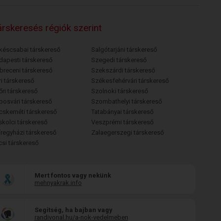
rskeresés régiók szerint
késcsabai társkereső
Salgótarjáni társkereső
dapesti társkereső
Szegedi társkereső
breceni társkereső
Szekszárdi társkereső
i társkereső
Székesfehérvári társkereső
őri társkereső
Szolnoki társkereső
posvári társkereső
Szombathelyi társkereső
cskeméti társkereső
Tatabányai társkereső
skolci társkereső
Veszprémi társkereső
íregyházi társkereső
Zalaegerszegi társkereső
csi társkereső
Mert fontos vagy nekünk
mehnyakrak.info
Segítség, ha bajban vagy
randivonal.hu/a-nok-vedelmeben