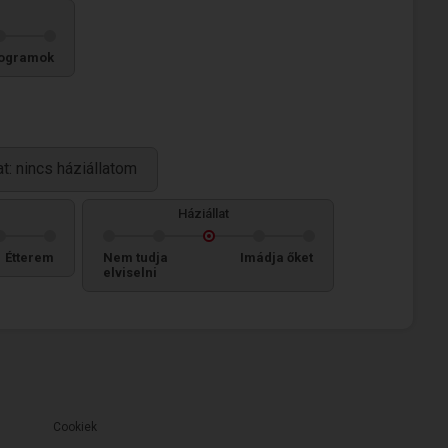
ogramok
at: nincs háziállatom
Háziállat
Étterem
Nem tudja
Imádja őket
elviselni
Cookiek