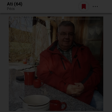
Ati (64)
Belépés
Pécs
Egy jó randiból bármi lehet.