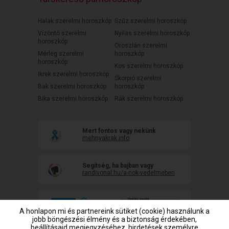
Halak szerelmi horoszkóp
Szűz szerelmi horoszkóp
Vízöntő szerelmi
Nyilas szerelmi horoszkóp
horoszkóp
Oroszlán szerelmi
Mérleg szerelmi
horoszkóp
horoszkóp
Kos szerelmi horoszkóp
Ikrek szerelmi horoszkóp
Skorpió szerelmi
Bak szerelmi horoszkóp
horoszkóp
Bika szerelmi horoszkóp
Rák szerelmi horoszkóp
Mert fontos vagy nekünk
mehnyakrak.info
Segítség, ha bajban vagy
randivonal.hu/a-nok-vedelmeben
A honlapon mi és partnereink sütiket (cookie) használunk a
jobb böngészési élmény és a biztonság érdekében,
beállításaid megjegyzéséhez, hirdetések személyre