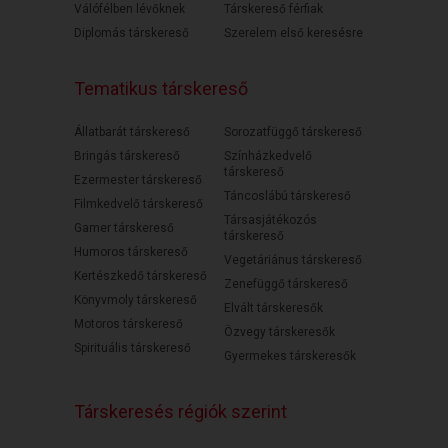
Válófélben lévőknek
Társkereső férfiak
Diplomás társkereső
Szerelem első keresésre
Tematikus társkereső
Állatbarát társkereső
Sorozatfüggő társkereső
Bringás társkereső
Színházkedvelő
társkereső
Ezermester társkereső
Táncoslábú társkereső
Filmkedvelő társkereső
Társasjátékozós
Gamer társkereső
társkereső
Humoros társkereső
Vegetáriánus társkereső
Kertészkedő társkereső
Zenefüggő társkereső
Könyvmoly társkereső
Elvált társkeresők
Motoros társkereső
Özvegy társkeresők
Spirituális társkereső
Gyermekes társkeresők
Társkeresés régiók szerint