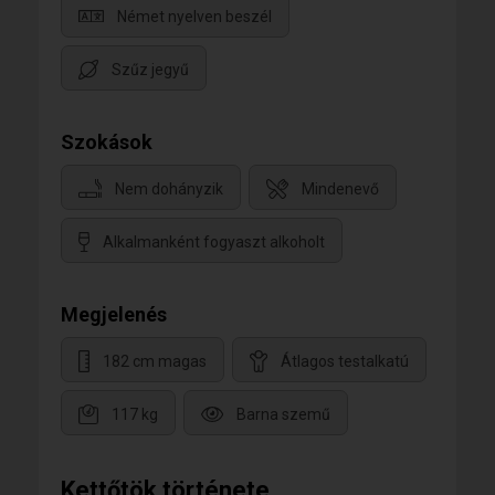
Német nyelven beszél
Szűz jegyű
Szokások
Nem dohányzik
Mindenevő
Alkalmanként fogyaszt alkoholt
Megjelenés
182 cm magas
Átlagos testalkatú
117 kg
Barna szemű
Kettőtök története