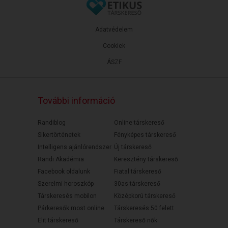
Adatvédelem
Cookiek
ÁSZF
További információ
Randiblog
Online társkereső
Sikertörténetek
Fényképes társkereső
Intelligens ajánlórendszer
Új társkereső
Randi Akadémia
Keresztény társkereső
Facebook oldalunk
Fiatal társkereső
Szerelmi horoszkóp
30as társkereső
Társkeresés mobilon
Középkorú társkereső
Párkeresők most online
Társkeresés 50 felett
Elit társkereső
Társkereső nők