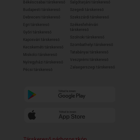
Békéscsabai társkereső
Salgótarjáni társkereső
Budapesti társkereső
Szegedi társkereső
Debreceni társkereső
Szekszárdi társkereső
Egri társkereső
Székesfehérvári
társkereső
Győri társkereső
Szolnoki társkereső
Kaposvári társkereső
Szombathelyi társkereső
Kecskeméti társkereső
Tatabányai társkereső
Miskolci társkereső
Veszprémi társkereső
Nyíregyházi társkereső
Zalaegerszegi társkereső
Pécsi társkereső
Társkereső párhoroszkóp