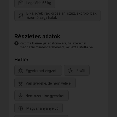
Legalább 65 kg
Bika, ikrek, rák, oroszlán, szűz, skorpió, bak,
vízöntő vagy halak
Részletes adatok
Kattints bármelyik adatcímkére, ha szeretnél
megnézni minden társkeresőt, aki ezt állította be.
Háttér
Egyetemet végzett
Elvált
Van gyereke, de nem vele él
Nem szeretne gyereket
Magyar anyanyelvű