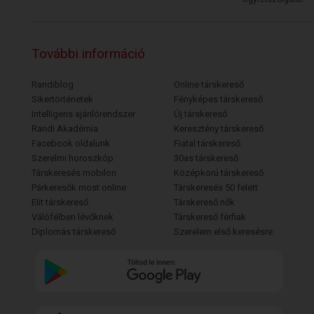
További információ
Randiblog
Online társkereső
Sikertörténetek
Fényképes társkereső
Intelligens ajánlórendszer
Új társkereső
Randi Akadémia
Keresztény társkereső
Facebook oldalunk
Fiatal társkereső
Szerelmi horoszkóp
30as társkereső
Társkeresés mobilon
Középkorú társkereső
Párkeresők most online
Társkeresés 50 felett
Elit társkereső
Társkereső nők
Válófélben lévőknek
Társkereső férfiak
Diplomás társkereső
Szerelem első keresésre