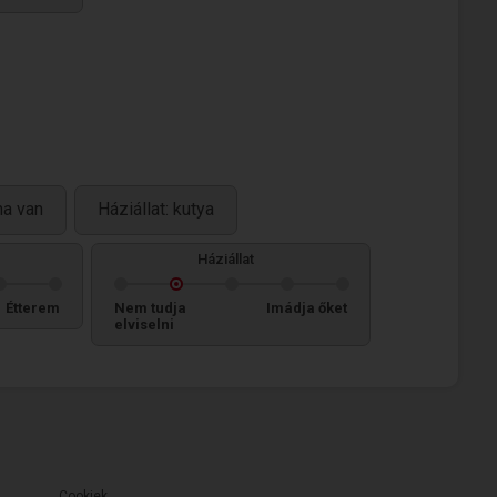
na van
Háziállat: kutya
Háziállat
Étterem
Nem tudja
Imádja őket
elviselni
Cookiek