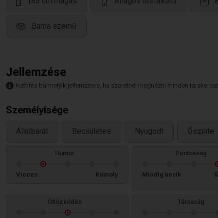
183 cm magas
Átlagos testalkatú
Barna szemű
Jellemzése
Kattints bármelyik jellemzésre, ha szeretnél megnézni minden társkeresőt,
Személyisége
Állatbarát
Becsületes
Nyugodt
Őszinte
Humor
Pontosság
Vicces
Komoly
Mindig késik
K
Öltözködés
Társaság