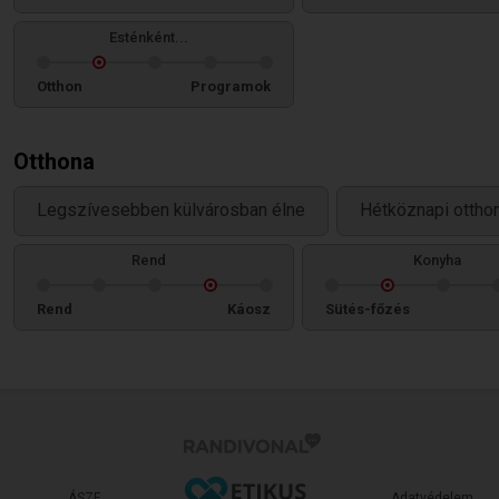
Esténként...
Otthon
Programok
Otthona
Legszívesebben külvárosban élne
Hétköznapi ottho
Rend
Konyha
Rend
Káosz
Sütés-főzés
ÁSZF
Adatvédelem