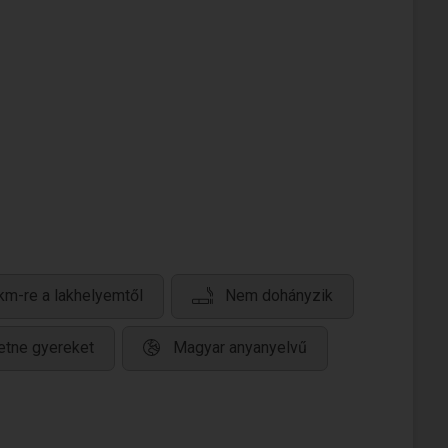
km-re a lakhelyemtől
Nem dohányzik
etne gyereket
Magyar anyanyelvű