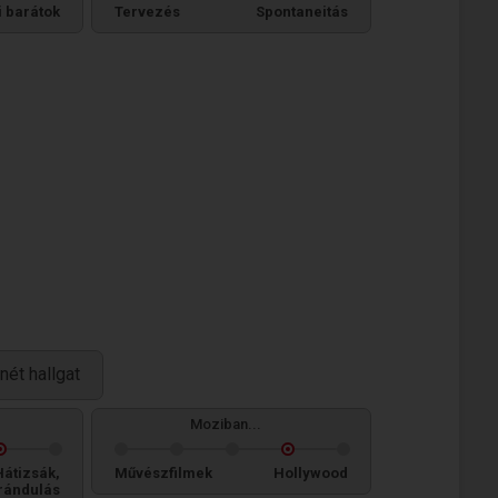
i barátok
Tervezés
Spontaneitás
ét hallgat
Moziban...
Hátizsák,
Művészfilmek
Hollywood
rándulás