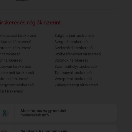
rskeresés régiók szerint
késcsabai társkereső
Salgótarjáni társkereső
dapesti társkereső
Szegedi társkereső
breceni társkereső
Szekszárdi társkereső
i társkereső
Székesfehérvári társkereső
őri társkereső
Szolnoki társkereső
posvári társkereső
Szombathelyi társkereső
cskeméti társkereső
Tatabányai társkereső
skolci társkereső
Veszprémi társkereső
íregyházi társkereső
Zalaegerszegi társkereső
csi társkereső
Mert fontos vagy nekünk
mehnyakrak.info
Segítség, ha bajban vagy