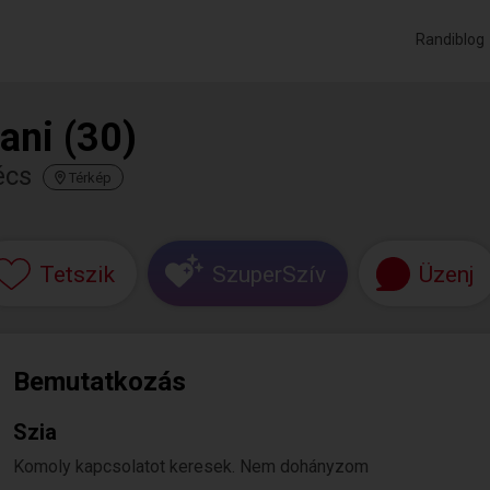
Randiblog
ani (30)
écs
Térkép
Tetszik
SzuperSzív
Üzenj
Bemutatkozás
Szia
Komoly kapcsolatot keresek. Nem dohányzom