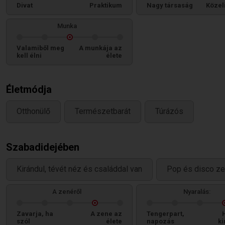
Divat
Praktikum
Nagy társaság
Közel
Munka
Valamiből meg
A munkája az
kell élni
élete
Életmódja
Otthonülő
Természetbarát
Túrázós
Szabadidejében
Kirándul, tévét néz és családdal van
Pop és disco zen
A zenéről
Nyaralás:
Zavarja, ha
A zene az
Tengerpart,
szól
élete
napozás
ki