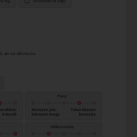
86 kg
Sötétbarna hajú
 aki ezt állította be.
Pénz
orábban
Könnyen jön,
Takarékosan
érkezik
könnyen megy
beosztja
Időbeosztás