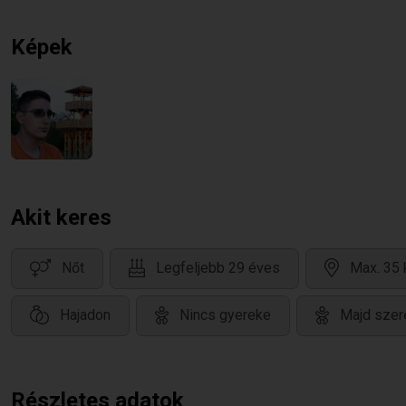
Képek
Akit keres
Nőt
Legfeljebb 29 éves
Max. 35 
Hajadon
Nincs gyereke
Majd szer
Részletes adatok