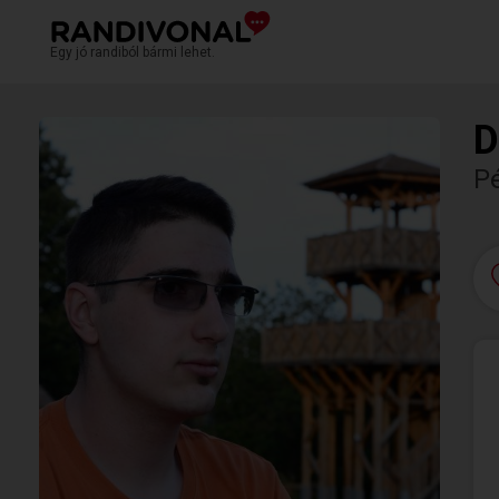
Egy jó randiból bármi lehet.
D
P