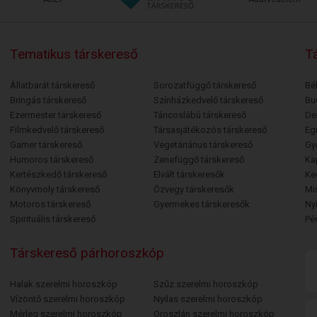
Tematikus társkereső
Tá
Állatbarát társkereső
Sorozatfüggő társkereső
Bé
Bringás társkereső
Színházkedvelő társkereső
Bu
Ezermester társkereső
Táncoslábú társkereső
De
Filmkedvelő társkereső
Társasjátékozós társkereső
Egr
Gamer társkereső
Vegetáriánus társkereső
Gy
Humoros társkereső
Zenefüggő társkereső
Ka
Kertészkedő társkereső
Elvált társkeresők
Ke
Könyvmoly társkereső
Özvegy társkeresők
Mi
Motoros társkereső
Gyermekes társkeresők
Ny
Spirituális társkereső
Pé
Társkereső párhoroszkóp
Halak szerelmi horoszkóp
Szűz szerelmi horoszkóp
Vízöntő szerelmi horoszkóp
Nyilas szerelmi horoszkóp
Mérleg szerelmi horoszkóp
Oroszlán szerelmi horoszkóp