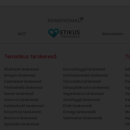
ÁSZF
Adatvédelem
Tematikus társkereső
Tá
Állatbarát társkereső
Sorozatfüggő társkereső
Bé
Bringás társkereső
Színházkedvelő társkereső
Bu
Ezermester társkereső
Táncoslábú társkereső
De
Filmkedvelő társkereső
Társasjátékozós társkereső
Egr
Gamer társkereső
Vegetáriánus társkereső
Gy
Humoros társkereső
Zenefüggő társkereső
Ka
Kertészkedő társkereső
Elvált társkeresők
Ke
Könyvmoly társkereső
Özvegy társkeresők
Mi
Motoros társkereső
Gyermekes társkeresők
Ny
Spirituális társkereső
Pé