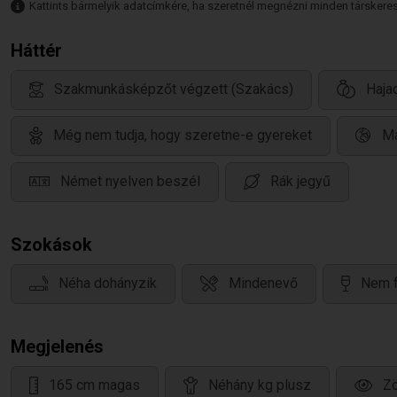
Kattints bármelyik adatcímkére, ha szeretnél megnézni minden társkeresőt,
Háttér
Szakmunkásképzőt végzett (Szakács)
Haja
Még nem tudja, hogy szeretne-e gyereket
Ma
Német nyelven beszél
Rák jegyű
Szokások
Néha dohányzik
Mindenevő
Nem f
Megjelenés
165 cm magas
Néhány kg plusz
Z