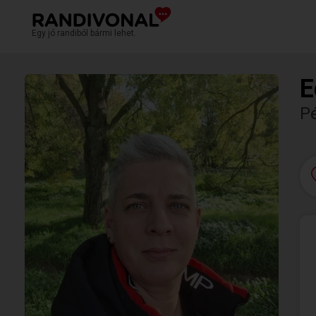
Egy jó randiból bármi lehet.
E
P