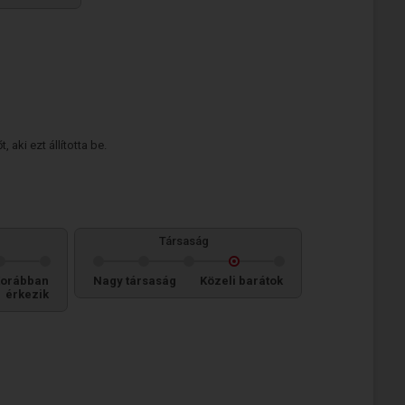
 aki ezt állította be.
Társaság
orábban
Nagy társaság
Közeli barátok
érkezik