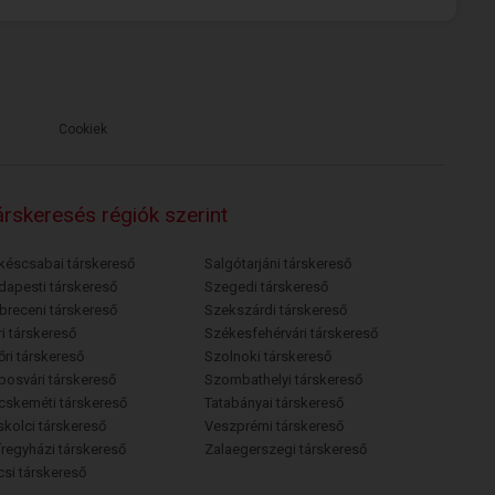
Cookiek
rskeresés régiók szerint
késcsabai társkereső
Salgótarjáni társkereső
dapesti társkereső
Szegedi társkereső
breceni társkereső
Szekszárdi társkereső
i társkereső
Székesfehérvári társkereső
őri társkereső
Szolnoki társkereső
posvári társkereső
Szombathelyi társkereső
cskeméti társkereső
Tatabányai társkereső
skolci társkereső
Veszprémi társkereső
íregyházi társkereső
Zalaegerszegi társkereső
csi társkereső