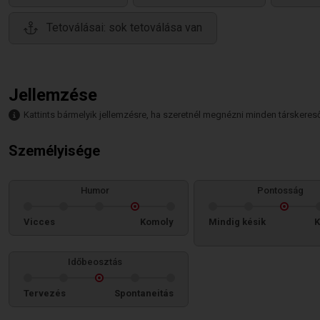
Tetoválásai: sok tetoválása van
Jellemzése
Kattints bármelyik jellemzésre, ha szeretnél megnézni minden társkeresőt,
Személyisége
Humor
Pontosság
Vicces
Komoly
Mindig késik
K
Időbeosztás
Tervezés
Spontaneitás