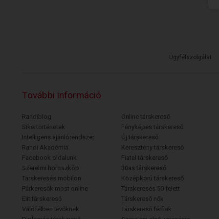
Ügyfélszolgálat
További információ
Randiblog
Online társkereső
Sikertörténetek
Fényképes társkereső
Intelligens ajánlórendszer
Új társkereső
Randi Akadémia
Keresztény társkereső
Facebook oldalunk
Fiatal társkereső
Szerelmi horoszkóp
30as társkereső
Társkeresés mobilon
Középkorú társkereső
Párkeresők most online
Társkeresés 50 felett
Elit társkereső
Társkereső nők
Válófélben lévőknek
Társkereső férfiak