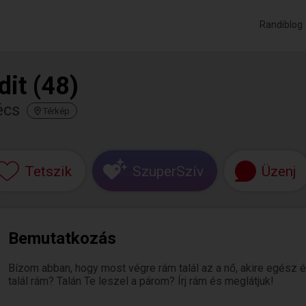
Randiblog
dit (48)
écs
Térkép
Tetszik
SzuperSzív
Üzenj
Bemutatkozás
Bízom abban, hogy most végre rám talál az a nő, akire egész é
talál rám? Talán Te leszel a párom? Írj rám és meglátjuk!