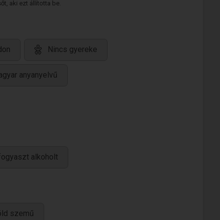
 aki ezt állította be.
don
Nincs gyereke
gyar anyanyelvű
ogyaszt alkoholt
öld szemű