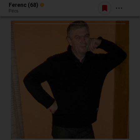
Ferenc (68)
Belépés
Pécs
Egy jó randiból bármi lehet.