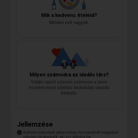
Mik a kedvenc ételeid?
Minden evő vagyok.
Milyen számodra az ideális társ?
Vidám sport szeretö szeresse a term
észetet mozi szinház kirándulás utazás
kedvelö.
Jellemzése
Kattints bármelyik jellemzésre, ha szeretnél megnézni
minden társkeresőt, aki ezt állította be.