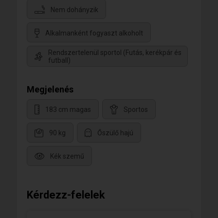
Nem dohányzik
Alkalmanként fogyaszt alkoholt
Rendszertelenül sportol (Futás, kerékpár és
futball)
Megjelenés
183 cm magas
Sportos
90 kg
Őszülő hajú
Kék szemű
Kérdezz-felelek