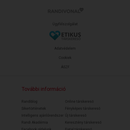
Ügyfélszolgálat
Adatvédelem
Cookiek
ÁSZF
További információ
Randiblog
Online társkereső
Sikertörténetek
Fényképes társkereső
Intelligens ajánlórendszer
Új társkereső
Randi Akadémia
Keresztény társkereső
Facebook oldalunk
Fiatal társkereső