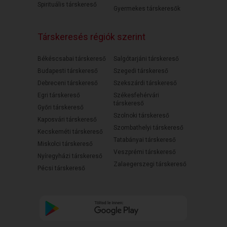
Spirituális társkereső
Gyermekes társkeresők
Társkeresés régiók szerint
Békéscsabai társkereső
Salgótarjáni társkereső
Budapesti társkereső
Szegedi társkereső
Debreceni társkereső
Szekszárdi társkereső
Egri társkereső
Székesfehérvári
társkereső
Győri társkereső
Szolnoki társkereső
Kaposvári társkereső
Szombathelyi társkereső
Kecskeméti társkereső
Tatabányai társkereső
Miskolci társkereső
Veszprémi társkereső
Nyíregyházi társkereső
Zalaegerszegi társkereső
Pécsi társkereső