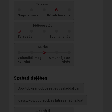
Társaság
Nagy társaság
Közeli barátok
Időbeosztás
Tervezés
Spontaneitás
Munka
Valamiből meg
A munkája az
kell élni
élete
Szabadidejében
Sportol, kirándul, vezet és családdal van
Klasszikus, pop, rock és latin zenét hallgat
A zenéről