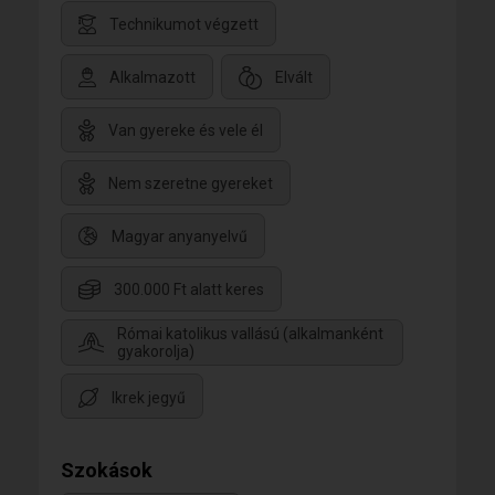
Technikumot végzett
Alkalmazott
Elvált
Van gyereke és vele él
Nem szeretne gyereket
Magyar anyanyelvű
300.000 Ft alatt keres
Római katolikus vallású (alkalmanként
gyakorolja)
Ikrek jegyű
Szokások