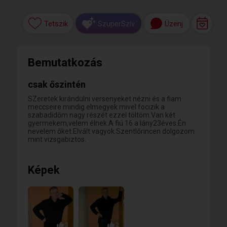
Tetszik
Üzenj
SzuperSzív
Bemutatkozás
csak őszintén
SZeretek kirándulni versenyeket nézni és a fiam
meccseire mindig elmegyek mivel focizik a
szabadidőm nagy részét ezzel töltöm.Van két
gyermekem,velem élnek.A fiú 16 a lány23éves.Én
nevelem őket.Elvált vagyok.Szentlőrincen dolgozom
mint vizsgabiztos.
Képek
3
2