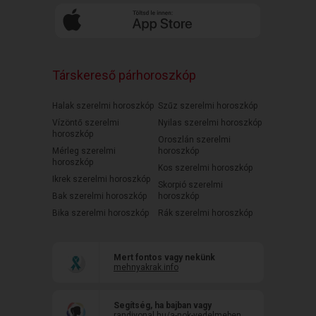
Társkereső párhoroszkóp
Halak szerelmi horoszkóp
Szűz szerelmi horoszkóp
Vízöntő szerelmi
Nyilas szerelmi horoszkóp
horoszkóp
Oroszlán szerelmi
Mérleg szerelmi
horoszkóp
horoszkóp
Kos szerelmi horoszkóp
Ikrek szerelmi horoszkóp
Skorpió szerelmi
Bak szerelmi horoszkóp
horoszkóp
Bika szerelmi horoszkóp
Rák szerelmi horoszkóp
Mert fontos vagy nekünk
mehnyakrak.info
Segítség, ha bajban vagy
randivonal.hu/a-nok-vedelmeben