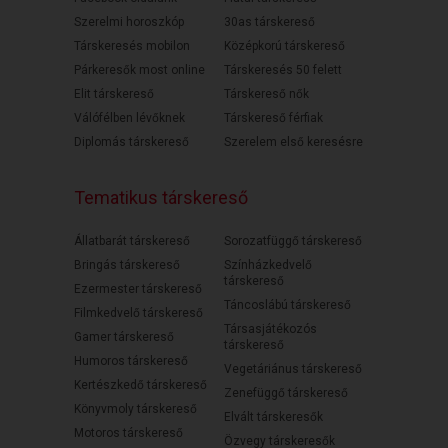
Szerelmi horoszkóp
30as társkereső
Társkeresés mobilon
Középkorú társkereső
Párkeresők most online
Társkeresés 50 felett
Elit társkereső
Társkereső nők
Válófélben lévőknek
Társkereső férfiak
Diplomás társkereső
Szerelem első keresésre
Tematikus társkereső
Állatbarát társkereső
Sorozatfüggő társkereső
Bringás társkereső
Színházkedvelő
társkereső
Ezermester társkereső
Táncoslábú társkereső
Filmkedvelő társkereső
Társasjátékozós
Gamer társkereső
társkereső
Humoros társkereső
Vegetáriánus társkereső
Kertészkedő társkereső
Zenefüggő társkereső
Könyvmoly társkereső
Elvált társkeresők
Motoros társkereső
Özvegy társkeresők