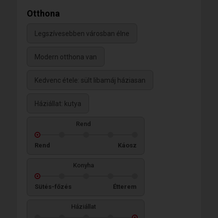
Otthona
Legszívesebben városban élne
Modern otthona van
Kedvenc étele: sült libamáj háziasan
Háziállat: kutya
Rend
Rend
Káosz
Konyha
Sütés-főzés
Étterem
Háziállat