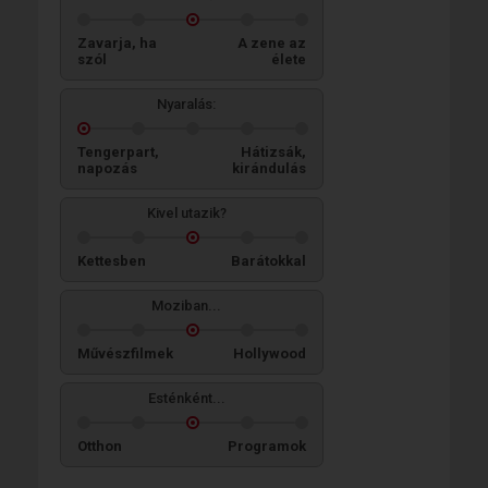
Zavarja, ha
A zene az
szól
élete
Nyaralás:
Tengerpart,
Hátizsák,
napozás
kirándulás
Kivel utazik?
Kettesben
Barátokkal
Moziban...
Művészfilmek
Hollywood
Esténként...
Otthon
Programok