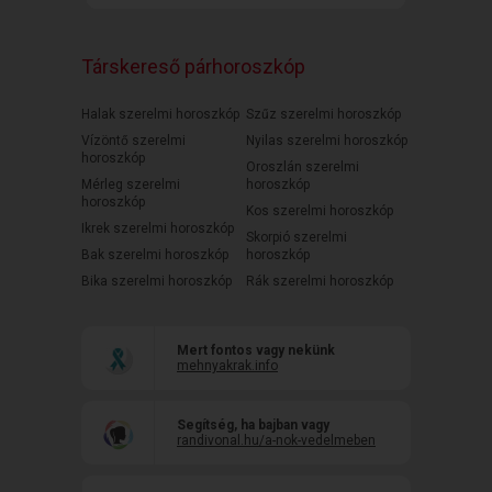
Társkereső párhoroszkóp
Halak szerelmi horoszkóp
Szűz szerelmi horoszkóp
Vízöntő szerelmi
Nyilas szerelmi horoszkóp
horoszkóp
Oroszlán szerelmi
Mérleg szerelmi
horoszkóp
horoszkóp
Kos szerelmi horoszkóp
Ikrek szerelmi horoszkóp
Skorpió szerelmi
Bak szerelmi horoszkóp
horoszkóp
Bika szerelmi horoszkóp
Rák szerelmi horoszkóp
Mert fontos vagy nekünk
mehnyakrak.info
Segítség, ha bajban vagy
randivonal.hu/a-nok-vedelmeben