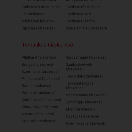
Társkeresés mobilon
Középkorú társkereső
Párkeresők most online
Társkeresés 50 felett
Elit társkereső
Társkereső nők
Válófélben lévőknek
Társkereső férfiak
Diplomás társkereső
Szerelem első keresésre
Tematikus társkereső
Állatbarát társkereső
Sorozatfüggő társkereső
Bringás társkereső
Színházkedvelő
társkereső
Ezermester társkereső
Táncoslábú társkereső
Filmkedvelő társkereső
Társasjátékozós
Gamer társkereső
társkereső
Humoros társkereső
Vegetáriánus társkereső
Kertészkedő társkereső
Zenefüggő társkereső
Könyvmoly társkereső
Elvált társkeresők
Motoros társkereső
Özvegy társkeresők
Spirituális társkereső
Gyermekes társkeresők