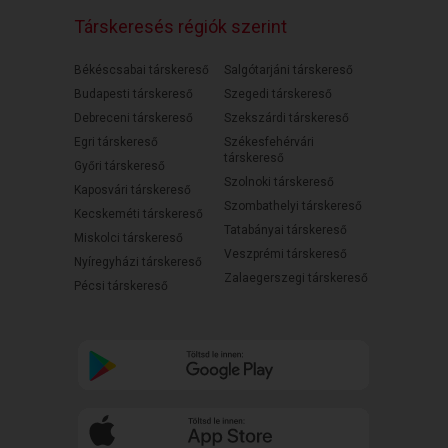
Társkeresés régiók szerint
Békéscsabai társkereső
Salgótarjáni társkereső
Budapesti társkereső
Szegedi társkereső
Debreceni társkereső
Szekszárdi társkereső
Egri társkereső
Székesfehérvári
társkereső
Győri társkereső
Szolnoki társkereső
Kaposvári társkereső
Szombathelyi társkereső
Kecskeméti társkereső
Tatabányai társkereső
Miskolci társkereső
Veszprémi társkereső
Nyíregyházi társkereső
Zalaegerszegi társkereső
Pécsi társkereső