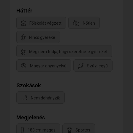
Háttér
Főiskolát végzett
Nőtlen
Nincs gyereke
Még nem tudja, hogy szeretne-e gyereket
Magyar anyanyelvű
Szűz jegyű
Szokások
Nem dohányzik
Megjelenés
183 cm magas
Sportos