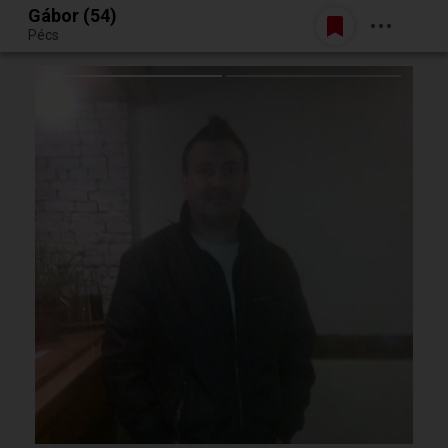
Gábor (54)
Belépés
Pécs
Egy jó randiból bármi lehet.