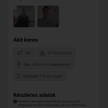
Egy csinos növel, egy caffé kezdésnek.....
Akit keres
Nőt
37-55 év között
Max. 100 km-re a lakhelyemtől
Legfeljebb 178 cm magas
Részletes adatok
Kattints bármelyik adatcímkére, ha szeretnél
megnézni minden társkeresőt, aki ezt állította be.