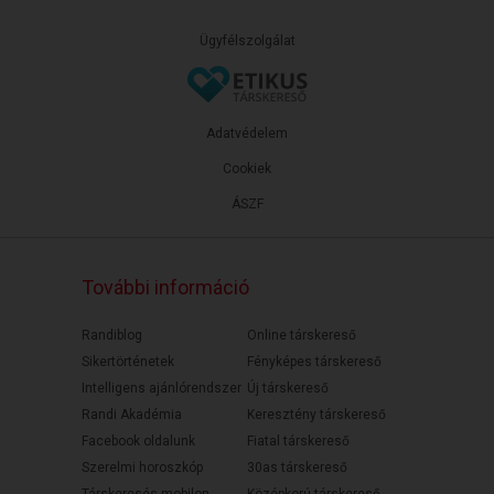
Ügyfélszolgálat
Adatvédelem
Cookiek
ÁSZF
További információ
Randiblog
Online társkereső
Sikertörténetek
Fényképes társkereső
Intelligens ajánlórendszer
Új társkereső
Randi Akadémia
Keresztény társkereső
Facebook oldalunk
Fiatal társkereső
Szerelmi horoszkóp
30as társkereső