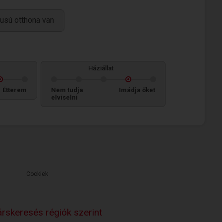
usú otthona van
Háziállat
Étterem
Nem tudja
Imádja őket
elviselni
Cookiek
rskeresés régiók szerint