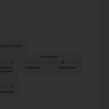
zenét hallgat
Kivel utazik?
Hátizsák,
Kettesben
Barátokkal
rándulás
ogramok