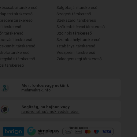
késcsabai társkereső
Salgótarjáni társkereső
dapesti társkereső
Szegedi társkereső
breceni társkereső
Szekszárdi társkereső
i társkereső
Székesfehérvári társkereső
őri társkereső
Szolnoki társkereső
posvári társkereső
Szombathelyi társkereső
cskeméti társkereső
Tatabányai társkereső
skolci társkereső
Veszprémi társkereső
íregyházi társkereső
Zalaegerszegi társkereső
csi társkereső
Mert fontos vagy nekünk
mehnyakrak.info
Segítség, ha bajban vagy
randivonal.hu/a-nok-vedelmeben