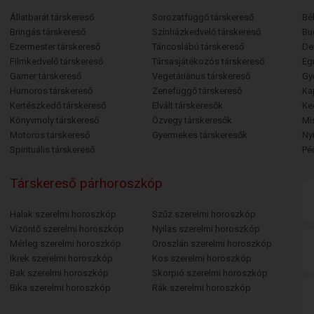
Állatbarát társkereső
Sorozatfüggő társkereső
Bé
Bringás társkereső
Színházkedvelő társkereső
Bu
Ezermester társkereső
Táncoslábú társkereső
De
Filmkedvelő társkereső
Társasjátékozós társkereső
Egr
Gamer társkereső
Vegetáriánus társkereső
Gy
Humoros társkereső
Zenefüggő társkereső
Ka
Kertészkedő társkereső
Elvált társkeresők
Ke
Könyvmoly társkereső
Özvegy társkeresők
Mi
Motoros társkereső
Gyermekes társkeresők
Ny
Spirituális társkereső
Pé
Társkereső párhoroszkóp
Halak szerelmi horoszkóp
Szűz szerelmi horoszkóp
Vízöntő szerelmi horoszkóp
Nyilas szerelmi horoszkóp
Mérleg szerelmi horoszkóp
Oroszlán szerelmi horoszkóp
Ikrek szerelmi horoszkóp
Kos szerelmi horoszkóp
Bak szerelmi horoszkóp
Skorpió szerelmi horoszkóp
Bika szerelmi horoszkóp
Rák szerelmi horoszkóp