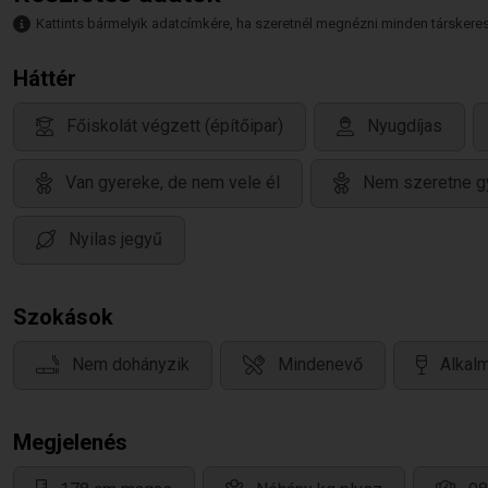
Kattints bármelyik adatcímkére, ha szeretnél megnézni minden társkeresőt,
Háttér
Főiskolát végzett (építőipar)
Nyugdíjas
Van gyereke, de nem vele él
Nem szeretne g
Nyilas jegyű
Szokások
Nem dohányzik
Mindenevő
Alkalm
Megjelenés