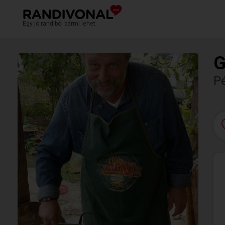
Egy jó randiból bármi lehet.
G
P