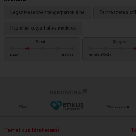
Legszívesebben tengerparton élne
Természetes stíl
Háziállat: kutya, hal és madarak
Rend
Konyha
Rend
Káosz
Sütés-főzés
ÁSZF
Adatvédelem
Tematikus társkereső
Tá