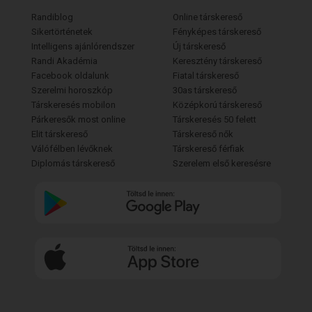
Randiblog
Online társkereső
Sikertörténetek
Fényképes társkereső
Intelligens ajánlórendszer
Új társkereső
Randi Akadémia
Keresztény társkereső
Facebook oldalunk
Fiatal társkereső
Szerelmi horoszkóp
30as társkereső
Társkeresés mobilon
Középkorú társkereső
Párkeresők most online
Társkeresés 50 felett
Elit társkereső
Társkereső nők
Válófélben lévőknek
Társkereső férfiak
Diplomás társkereső
Szerelem első keresésre