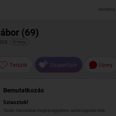
Randiblog
ábor (69)
écs
Térkép
Tetszik
SzuperSzív
Üzenj
Bemutatkozás
Sziasztok!
Tavaly márciusban megözvegyültem, azóta egyedül élek.