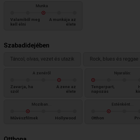
Munka
Valamiből meg
A munkája az
kell élni
élete
Szabadidejében
Táncol, olvas, vezet és utazik
Rock, blues és reggae 
A zenéről
Nyaralás:
Zavarja, ha
A zene az
Tengerpart,
szól
élete
napozás
ki
Moziban...
Esténként...
Művészfilmek
Hollywood
Otthon
Pr
Otthona