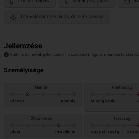
178 cm magas
Néhány kg plusz
98
Tetoválásai: neki nincs, de nem zavarja
Jellemzése
Kattints bármelyik jellemzésre, ha szeretnél megnézni minden társkeresőt,
Személyisége
Humor
Pontosság
Vicces
Komoly
Mindig késik
K
Öltözködés
Társaság
Divat
Praktikum
Nagy társaság
Közel