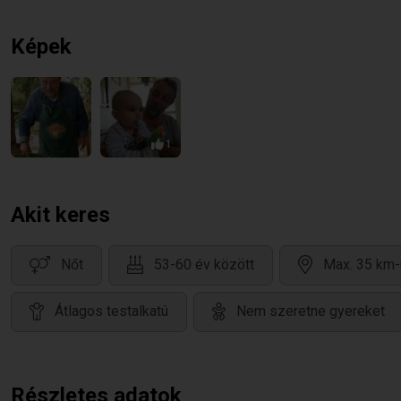
Képek
1
Akit keres
Nőt
53-60 év között
Max. 35 km-
Átlagos testalkatú
Nem szeretne gyereket
Részletes adatok