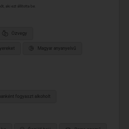
 aki ezt állította be.
Özvegy
yereket
Magyar anyanyelvű
anként fogyaszt alkoholt