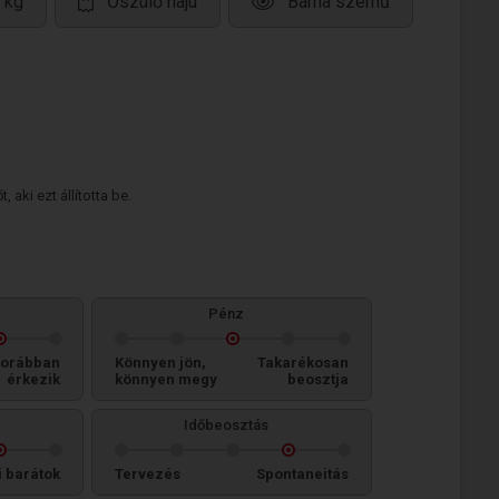
 kg
Őszülő hajú
Barna szemű
 aki ezt állította be.
Pénz
orábban
Könnyen jön,
Takarékosan
érkezik
könnyen megy
beosztja
Időbeosztás
i barátok
Tervezés
Spontaneitás