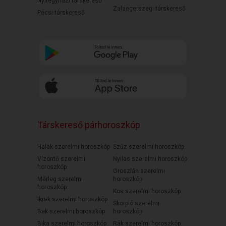
Nyíregyházi társkereső
Zalaegerszegi társkereső
Pécsi társkereső
Társkereső párhoroszkóp
Halak szerelmi horoszkóp
Szűz szerelmi horoszkóp
Vízöntő szerelmi
Nyilas szerelmi horoszkóp
horoszkóp
Oroszlán szerelmi
Mérleg szerelmi
horoszkóp
horoszkóp
Kos szerelmi horoszkóp
Ikrek szerelmi horoszkóp
Skorpió szerelmi
Bak szerelmi horoszkóp
horoszkóp
Bika szerelmi horoszkóp
Rák szerelmi horoszkóp