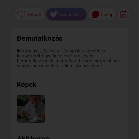
Tetszik
Üzenj
SzuperSzív
Bemutatkozás
Ildikó vagyok, 62 éves. Társam keresem Pécs
környékéről. Egyelőre nem írtam egyéni
bemutatkozást. Ha megtetszett a profilom, s többre
vagy kíváncsi, vedd fel velem a kapcsolatot!
Képek
32
Akit keres