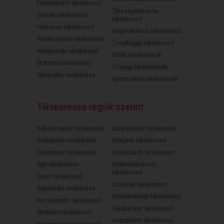
Filmkedvelő társkereső
Társasjátékozós
Gamer társkereső
társkereső
Humoros társkereső
Vegetáriánus társkereső
Kertészkedő társkereső
Zenefüggő társkereső
Könyvmoly társkereső
Elvált társkeresők
Motoros társkereső
Özvegy társkeresők
Spirituális társkereső
Gyermekes társkeresők
Társkeresés régiók szerint
Békéscsabai társkereső
Salgótarjáni társkereső
Budapesti társkereső
Szegedi társkereső
Debreceni társkereső
Szekszárdi társkereső
Egri társkereső
Székesfehérvári
társkereső
Győri társkereső
Szolnoki társkereső
Kaposvári társkereső
Szombathelyi társkereső
Kecskeméti társkereső
Tatabányai társkereső
Miskolci társkereső
Veszprémi társkereső