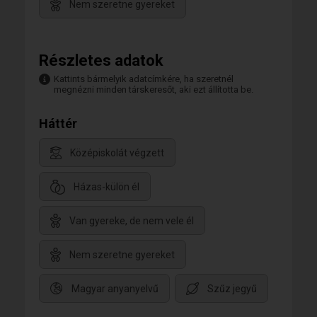
Nem szeretne gyereket
Részletes adatok
Kattints bármelyik adatcímkére, ha szeretnél
megnézni minden társkeresőt, aki ezt állította be.
Háttér
Középiskolát végzett
Házas-külön él
Van gyereke, de nem vele él
Nem szeretne gyereket
Magyar anyanyelvű
Szűz jegyű