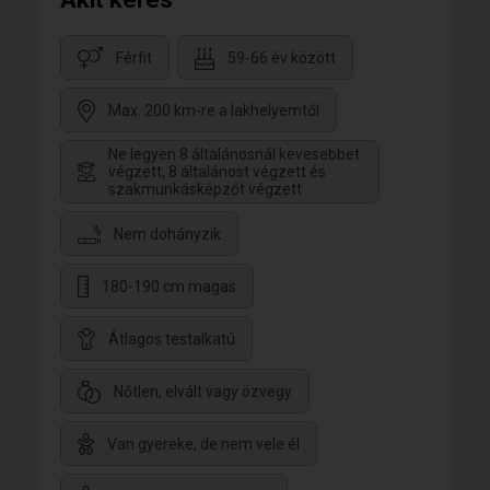
Férfit
59-66 év között
Max. 200 km-re a lakhelyemtől
Ne legyen 8 általánosnál kevesebbet
végzett, 8 általánost végzett és
szakmunkásképzőt végzett
Nem dohányzik
180-190 cm magas
Átlagos testalkatú
Nőtlen, elvált vagy özvegy
Van gyereke, de nem vele él