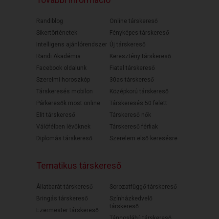
Randiblog
Online társkereső
Sikertörténetek
Fényképes társkereső
Intelligens ajánlórendszer
Új társkereső
Randi Akadémia
Keresztény társkereső
Facebook oldalunk
Fiatal társkereső
Szerelmi horoszkóp
30as társkereső
Társkeresés mobilon
Középkorú társkereső
Párkeresők most online
Társkeresés 50 felett
Elit társkereső
Társkereső nők
Válófélben lévőknek
Társkereső férfiak
Diplomás társkereső
Szerelem első keresésre
Tematikus társkereső
Állatbarát társkereső
Sorozatfüggő társkereső
Bringás társkereső
Színházkedvelő
társkereső
Ezermester társkereső
Táncoslábú társkereső