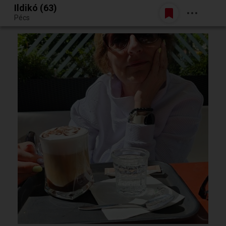
Ildikó (63)
Belépés
Pécs
Egy jó randiból bármi lehet.