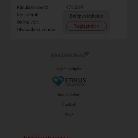
Randiazonosító:
4713594
Regisztrált:
Belépve láthatod
Online volt:
Regisztrálok
Olvasatlan üzenetei:
Ügyfélszolgálat
Adatvédelem
Cookiek
ÁSZF
További információ