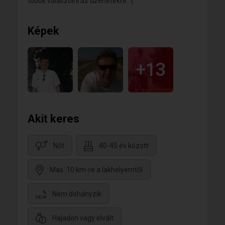
tudok válaszolni az üzenetekre. :(
Képek
+13
Akit keres
Nőt
40-45 év között
Max. 10 km-re a lakhelyemtől
Nem dohányzik
Hajadon vagy elvált