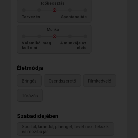
Időbeosztás
Tervezés
Spontaneitás
Munka
Valamiből meg
A munkája az
kell élni
élete
Életmódja
Bringás
Csendszerető
Filmkedvelő
Túrázós
Szabadidejében
Sportol, kirándul, pihenget, tévét néz, fekszik
és moziba jár