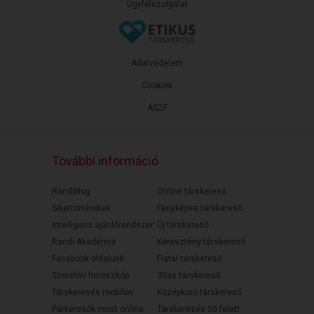
Ügyfélszolgálat
Adatvédelem
Cookiek
ÁSZF
További információ
Randiblog
Online társkereső
Sikertörténetek
Fényképes társkereső
Intelligens ajánlórendszer
Új társkereső
Randi Akadémia
Keresztény társkereső
Facebook oldalunk
Fiatal társkereső
Szerelmi horoszkóp
30as társkereső
Társkeresés mobilon
Középkorú társkereső
Párkeresők most online
Társkeresés 50 felett