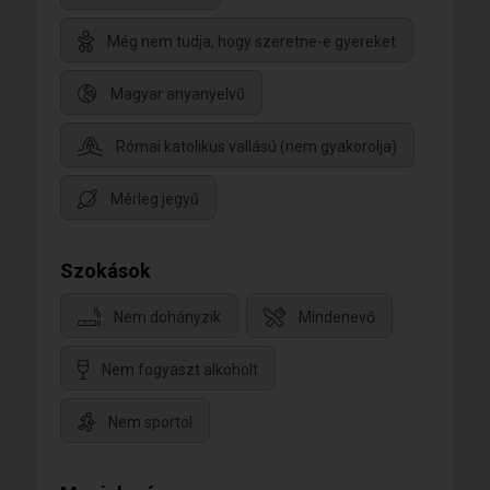
Még nem tudja, hogy szeretne-e gyereket
Magyar anyanyelvű
Római katolikus vallású (nem gyakorolja)
Mérleg jegyű
Szokások
Nem dohányzik
Mindenevő
Nem fogyaszt alkoholt
Nem sportol