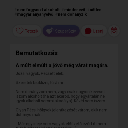
#
nem fogyaszt alkoholt
#
mindenevő
#
nőtlen
#
magyar anyanyelvű
#
nem dohányzik
Tetszik
Üzenj
SzuperSzív
Bemutatkozás
A múlt elmúlt a jövő még várat magára.
Józsi vagyok, Pécsett élek.
Szeretek biciklizni, túrázni.
Nem dohányzom nem, vagy csak nagyon keveset
iszom alkoholt (ha azt akarod, hogy egyáltalán ne
igyak alkoholt semmi akadálya). Kávét sem iszom.
Olyan Pécsi hölgyek jelentkezését várom, akik nem
dohányoznak...
- Már egy ideje nem vagyok előfizető ezért itt nem