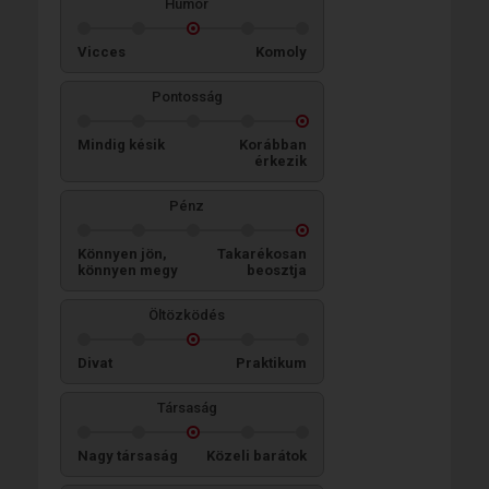
Humor
Vicces
Komoly
Pontosság
Mindig késik
Korábban
érkezik
Pénz
Könnyen jön,
Takarékosan
könnyen megy
beosztja
Öltözködés
Divat
Praktikum
Társaság
Nagy társaság
Közeli barátok