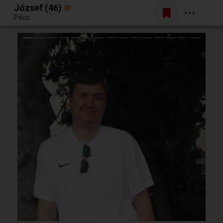
József (46)
Belépés
Pécs
Egy jó randiból bármi lehet.