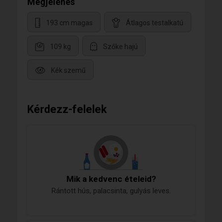
Megjelenés
193 cm magas
Átlagos testalkatú
109 kg
Szőke hajú
Kék szemű
Kérdezz-felelek
Mik a kedvenc ételeid?
Rántott hús, palacsinta, gulyás leves.