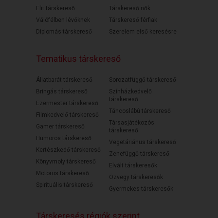
Elit társkereső
Társkereső nők
Válófélben lévőknek
Társkereső férfiak
Diplomás társkereső
Szerelem első keresésre
Tematikus társkereső
Állatbarát társkereső
Sorozatfüggő társkereső
Bringás társkereső
Színházkedvelő
társkereső
Ezermester társkereső
Táncoslábú társkereső
Filmkedvelő társkereső
Társasjátékozós
Gamer társkereső
társkereső
Humoros társkereső
Vegetáriánus társkereső
Kertészkedő társkereső
Zenefüggő társkereső
Könyvmoly társkereső
Elvált társkeresők
Motoros társkereső
Özvegy társkeresők
Spirituális társkereső
Gyermekes társkeresők
Társkeresés régiók szerint