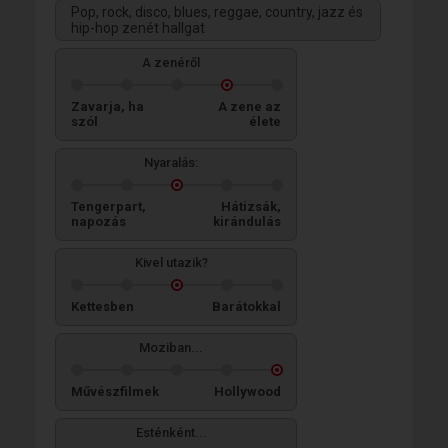
Pop, rock, disco, blues, reggae, country, jazz és
hip-hop zenét hallgat
A zenéről
Zavarja, ha
A zene az
szól
élete
Nyaralás:
Tengerpart,
Hátizsák,
napozás
kirándulás
Kivel utazik?
Kettesben
Barátokkal
Moziban...
Művészfilmek
Hollywood
Esténként...