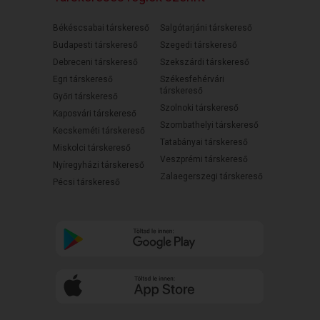
Békéscsabai társkereső
Salgótarjáni társkereső
Budapesti társkereső
Szegedi társkereső
Debreceni társkereső
Szekszárdi társkereső
Egri társkereső
Székesfehérvári
társkereső
Győri társkereső
Szolnoki társkereső
Kaposvári társkereső
Szombathelyi társkereső
Kecskeméti társkereső
Tatabányai társkereső
Miskolci társkereső
Veszprémi társkereső
Nyíregyházi társkereső
Zalaegerszegi társkereső
Pécsi társkereső