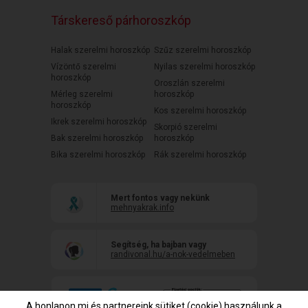
Társkereső párhoroszkóp
Halak szerelmi horoszkóp
Szűz szerelmi horoszkóp
Vízöntő szerelmi
Nyilas szerelmi horoszkóp
horoszkóp
Oroszlán szerelmi
Mérleg szerelmi
horoszkóp
horoszkóp
Kos szerelmi horoszkóp
Ikrek szerelmi horoszkóp
Skorpió szerelmi
Bak szerelmi horoszkóp
horoszkóp
Bika szerelmi horoszkóp
Rák szerelmi horoszkóp
Mert fontos vagy nekünk
mehnyakrak.info
Segítség, ha bajban vagy
randivonal.hu/a-nok-vedelmeben
A honlapon mi és partnereink sütiket (cookie) használunk a