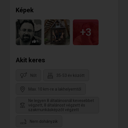
Képek
+3
1
Akit keres
Nőt
35-53 év között
Max. 10 km-re a lakhelyemtől
Ne legyen 8 általánosnál kevesebbet
végzett, 8 általánost végzett és
szakmunkásképzőt végzett
Nem dohányzik