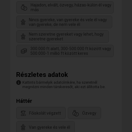
Hajadon, elvált, özvegy, házas-külön él vagy
más
Nincs gyereke, van gyereke és vele él vagy
van gyereke, de nem vele él
Nem szeretne gyereket vagy lehet, hogy
szeretne gyereket
300.000 ft alatt, 300-500.000 ft között vagy
500.000-1 millió ft között keres
Részletes adatok
Kattints bármelyik adatcímkére, ha szeretnél
megnézni minden társkeresőt, aki ezt állította be.
Háttér
Főiskolát végzett
Özvegy
Van gyereke és vele él