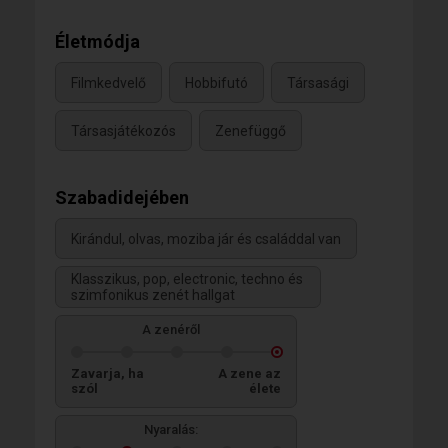
Életmódja
Filmkedvelő
Hobbifutó
Társasági
Társasjátékozós
Zenefüggő
Szabadidejében
Kirándul, olvas, moziba jár és családdal van
Klasszikus, pop, electronic, techno és
szimfonikus zenét hallgat
A zenéről
Zavarja, ha
A zene az
szól
élete
Nyaralás: