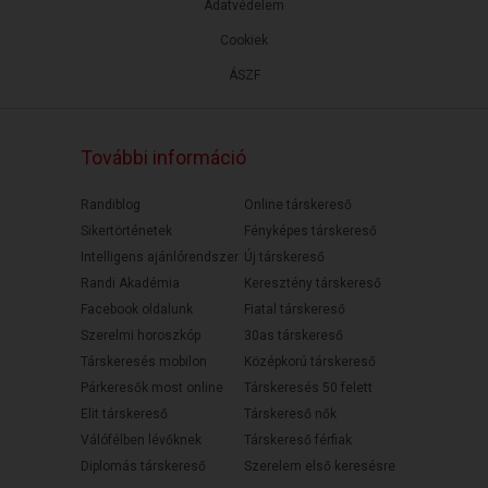
Adatvédelem
Cookiek
ÁSZF
További információ
Randiblog
Online társkereső
Sikertörténetek
Fényképes társkereső
Intelligens ajánlórendszer
Új társkereső
Randi Akadémia
Keresztény társkereső
Facebook oldalunk
Fiatal társkereső
Szerelmi horoszkóp
30as társkereső
Társkeresés mobilon
Középkorú társkereső
Párkeresők most online
Társkeresés 50 felett
Elit társkereső
Társkereső nők
Válófélben lévőknek
Társkereső férfiak
Diplomás társkereső
Szerelem első keresésre