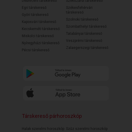
Debreceni társkereső
Szekszárdi társkereső
Egri társkereső
Székesfehérvári
társkereső
Győri társkereső
Szolnoki társkereső
Kaposvári társkereső
Szombathelyi társkereső
Kecskeméti társkereső
Tatabányai társkereső
Miskolci társkereső
Veszprémi társkereső
Nyíregyházi társkereső
Zalaegerszegi társkereső
Pécsi társkereső
Társkereső párhoroszkóp
Halak szerelmi horoszkóp
Szűz szerelmi horoszkóp