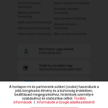
Vízöntő szerelmi
Nyilas szerelmi horoszkóp
horoszkóp
Oroszlán szerelmi
Mérleg szerelmi
horoszkóp
horoszkóp
Kos szerelmi horoszkóp
Ikrek szerelmi horoszkóp
Skorpió szerelmi
Bak szerelmi horoszkóp
horoszkóp
Bika szerelmi horoszkóp
Rák szerelmi horoszkóp
Mert fontos vagy nekünk
mehnyakrak.info
Segítség, ha bajban vagy
randivonal.hu/a-nok-vedelmeben
A honlapon mi és partnereink sütiket (cookie) használunk a
jobb böngészési élmény és a biztonság érdekében,
beállításaid megjegyzéséhez, hirdetések személyre
szabásához és statisztikai célból.
További
információk
|
Információk a Google adatkezeléséről