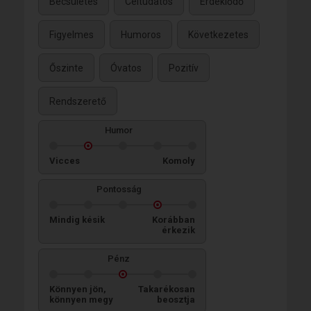
Becsületes
Céltudatos
Érdeklődő
Figyelmes
Humoros
Következetes
Őszinte
Óvatos
Pozitív
Rendszerető
Humor
Vicces
Komoly
Pontosság
Mindig késik
Korábban
érkezik
Pénz
Könnyen jön,
Takarékosan
könnyen megy
beosztja