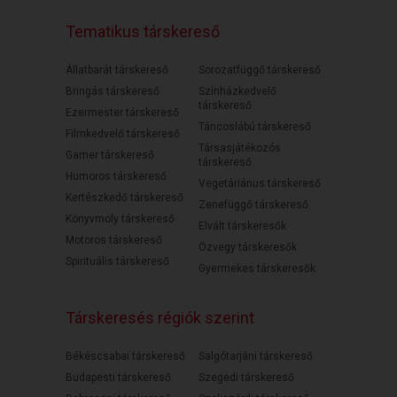
Tematikus társkereső
Állatbarát társkereső
Sorozatfüggő társkereső
Bringás társkereső
Színházkedvelő
társkereső
Ezermester társkereső
Táncoslábú társkereső
Filmkedvelő társkereső
Társasjátékozós
Gamer társkereső
társkereső
Humoros társkereső
Vegetáriánus társkereső
Kertészkedő társkereső
Zenefüggő társkereső
Könyvmoly társkereső
Elvált társkeresők
Motoros társkereső
Özvegy társkeresők
Spirituális társkereső
Gyermekes társkeresők
Társkeresés régiók szerint
Békéscsabai társkereső
Salgótarjáni társkereső
Budapesti társkereső
Szegedi társkereső