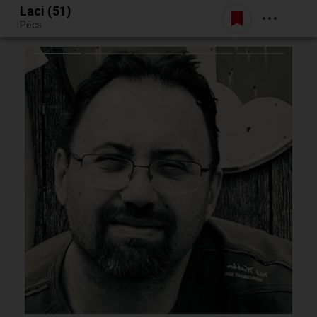
Laci (51)
Belépés
Pécs
Egy jó randiból bármi lehet.