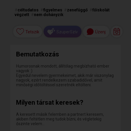
#
céltudatos
#
figyelmes
#
zenefüggő
#
főiskolát
végzett
#
nem dohányzik
Tetszik
Üzenj
SzuperSzív
Bemutatkozás
Humorosnak mondott, állítólag megbízható ember
vagyok :)
Egyedül nevelem gyermekeimet, akik már viszonylag
nagyok, ezért rendelkezem szabadidővel, amit
minőségi időtöltéssel szeretnék eltölteni.
Milyen társat keresek?
A keresett másik felemben a partnert keresem,
akiben feltétlen meg tudok bízni, és végletekig
őszinte velem...