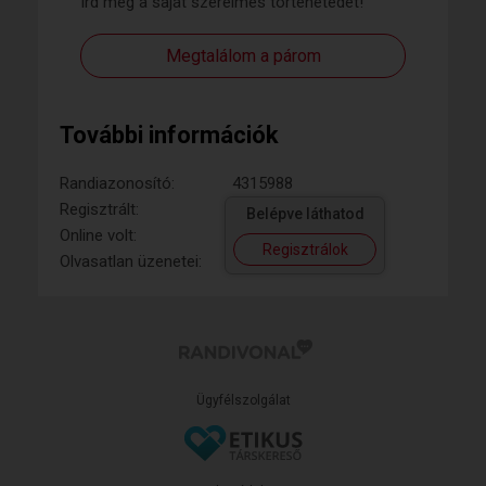
Írd meg a saját szerelmes történetedet!
Megtalálom a párom
További információk
Randiazonosító:
4315988
Regisztrált:
Belépve láthatod
Online volt:
Regisztrálok
Olvasatlan üzenetei:
Ügyfélszolgálat