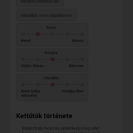
Modern otthona van
Háziállat: nincs háziállatom
Rend
Rend
Káosz
Konyha
Sütés-főzés
Étterem
Háziállat
Nem tudja
Imádja őket
elviselni
Kettőtök története
Regisztrálj most és ismerkedj meg vele!