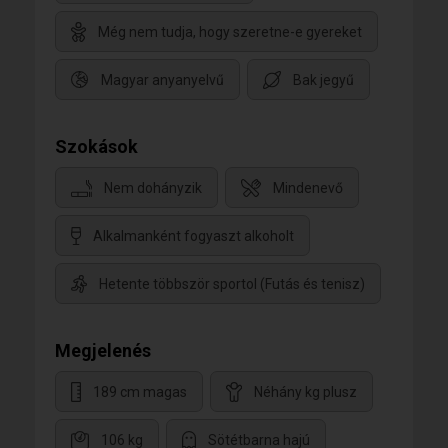
Még nem tudja, hogy szeretne-e gyereket
Magyar anyanyelvű
Bak jegyű
Szokások
Nem dohányzik
Mindenevő
Alkalmanként fogyaszt alkoholt
Hetente többször sportol (Futás és tenisz)
Megjelenés
189 cm magas
Néhány kg plusz
106 kg
Sötétbarna hajú