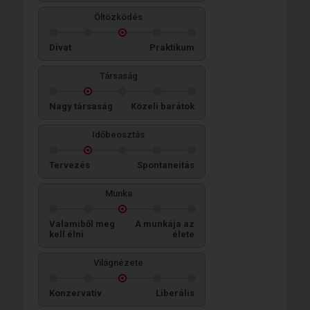
Öltözködés
Divat
Praktikum
Társaság
Nagy társaság
Közeli barátok
Időbeosztás
Tervezés
Spontaneitás
Munka
Valamiből meg
A munkája az
kell élni
élete
Világnézete
Konzervatív
Liberális