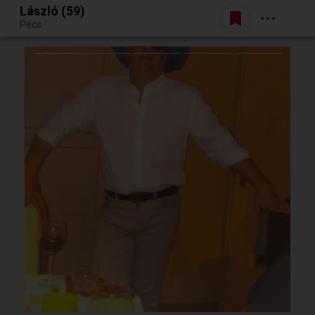
László (59)
Belépés
Pécs
Egy jó randiból bármi lehet.