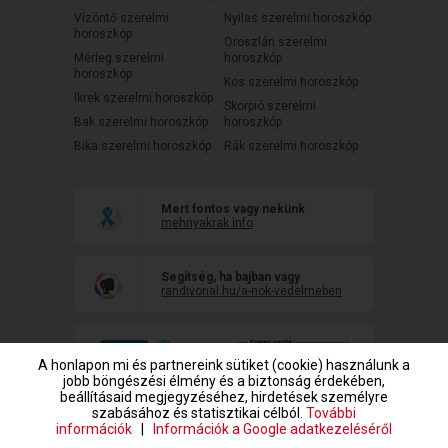
Vízöntő szerelmi
Nyilas szerelmi horoszkóp
horoszkóp
Oroszlán szerelmi
Mérleg szerelmi
horoszkóp
horoszkóp
Kos szerelmi horoszkóp
Ikrek szerelmi horoszkóp
Skorpió szerelmi
Bak szerelmi horoszkóp
horoszkóp
Bika szerelmi horoszkóp
Rák szerelmi horoszkóp
Mert fontos vagy nekünk
mehnyakrak.info
Segítség, ha bajban vagy
randivonal.hu/a-nok-vedelmeben
A honlapon mi és partnereink sütiket (cookie) használunk a
jobb böngészési élmény és a biztonság érdekében,
beállításaid megjegyzéséhez, hirdetések személyre
szabásához és statisztikai célból.
További
információk
|
Információk a Google adatkezeléséről