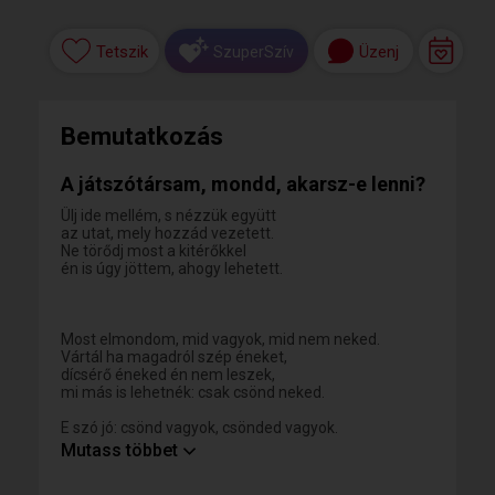
Tetszik
Üzenj
SzuperSzív
Bemutatkozás
A játszótársam, mondd, akarsz-e lenni?
Ülj ide mellém, s nézzük együtt
az utat, mely hozzád vezetett.
Ne törődj most a kitérőkkel
én is úgy jöttem, ahogy lehetett.
Most elmondom, mid vagyok, mid nem neked.
Vártál ha magadról szép éneket,
dícsérő éneked én nem leszek,
mi más is lehetnék: csak csönd neked.
E szó jó: csönd vagyok, csönded vagyok.
Ha rám így kedved van maradhatok,
Mutass többet
ülhetsz csak tűrve, hogy dal nem dicsér,
se jel, se láng csak csönd, mely égig ér.