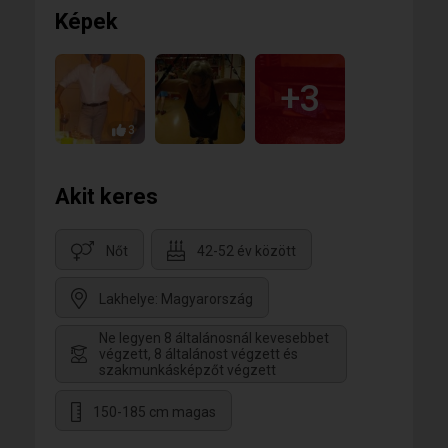
Képek
S folytatom mid vagyok, mid nem neked,
ha vártál lángot, az nem lehetek,
fölébem hajolj, lásd hamu vagyok,
belőlem csak jövőd jósolhatod.
+3
Most elmondtam mid vagyok, mid nem neked.
Vártál ha magadról szép éneket,
dícsérő éneked én nem leszek,
3
mi más is lehetnék: csak csönd neked.
Akit keres
Nőt
42-52 év között
Lakhelye: Magyarország
Ne legyen 8 általánosnál kevesebbet
végzett, 8 általánost végzett és
szakmunkásképzőt végzett
150-185 cm magas