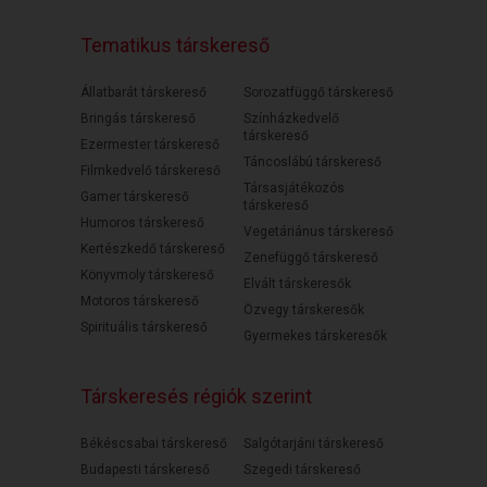
Tematikus társkereső
Állatbarát társkereső
Sorozatfüggő társkereső
Bringás társkereső
Színházkedvelő
társkereső
Ezermester társkereső
Táncoslábú társkereső
Filmkedvelő társkereső
Társasjátékozós
Gamer társkereső
társkereső
Humoros társkereső
Vegetáriánus társkereső
Kertészkedő társkereső
Zenefüggő társkereső
Könyvmoly társkereső
Elvált társkeresők
Motoros társkereső
Özvegy társkeresők
Spirituális társkereső
Gyermekes társkeresők
Társkeresés régiók szerint
Békéscsabai társkereső
Salgótarjáni társkereső
Budapesti társkereső
Szegedi társkereső