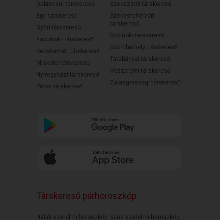
Debreceni társkereső
Szekszárdi társkereső
Egri társkereső
Székesfehérvári
társkereső
Győri társkereső
Szolnoki társkereső
Kaposvári társkereső
Szombathelyi társkereső
Kecskeméti társkereső
Tatabányai társkereső
Miskolci társkereső
Veszprémi társkereső
Nyíregyházi társkereső
Zalaegerszegi társkereső
Pécsi társkereső
Társkereső párhoroszkóp
Halak szerelmi horoszkóp
Szűz szerelmi horoszkóp