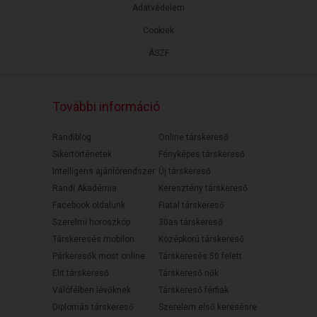
Adatvédelem
Cookiek
ÁSZF
További információ
Randiblog
Online társkereső
Sikertörténetek
Fényképes társkereső
Intelligens ajánlórendszer
Új társkereső
Randi Akadémia
Keresztény társkereső
Facebook oldalunk
Fiatal társkereső
Szerelmi horoszkóp
30as társkereső
Társkeresés mobilon
Középkorú társkereső
Párkeresők most online
Társkeresés 50 felett
Elit társkereső
Társkereső nők
Válófélben lévőknek
Társkereső férfiak
Diplomás társkereső
Szerelem első keresésre