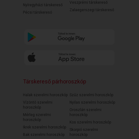
Veszprémi társkereső
Nyíregyházi társkereső
Zalaegerszegi társkereső
Pécsi társkereső
Társkereső párhoroszkóp
Halak szerelmi horoszkóp
Szűz szerelmi horoszkóp
Vízöntő szerelmi
Nyilas szerelmi horoszkóp
horoszkóp
Oroszlán szerelmi
Mérleg szerelmi
horoszkóp
horoszkóp
Kos szerelmi horoszkóp
Ikrek szerelmi horoszkóp
Skorpió szerelmi
Bak szerelmi horoszkóp
horoszkóp