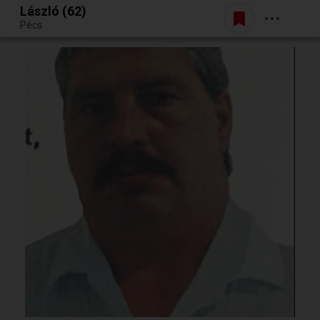
László (62)
Belépés
Pécs
Egy jó randiból bármi lehet.