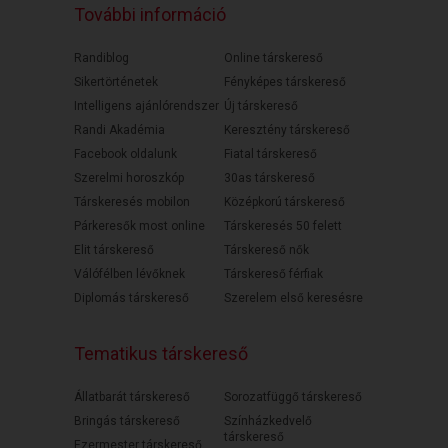
További információ
Randiblog
Online társkereső
Sikertörténetek
Fényképes társkereső
Intelligens ajánlórendszer
Új társkereső
Randi Akadémia
Keresztény társkereső
Facebook oldalunk
Fiatal társkereső
Szerelmi horoszkóp
30as társkereső
Társkeresés mobilon
Középkorú társkereső
Párkeresők most online
Társkeresés 50 felett
Elit társkereső
Társkereső nők
Válófélben lévőknek
Társkereső férfiak
Diplomás társkereső
Szerelem első keresésre
Tematikus társkereső
Állatbarát társkereső
Sorozatfüggő társkereső
Bringás társkereső
Színházkedvelő
társkereső
Ezermester társkereső