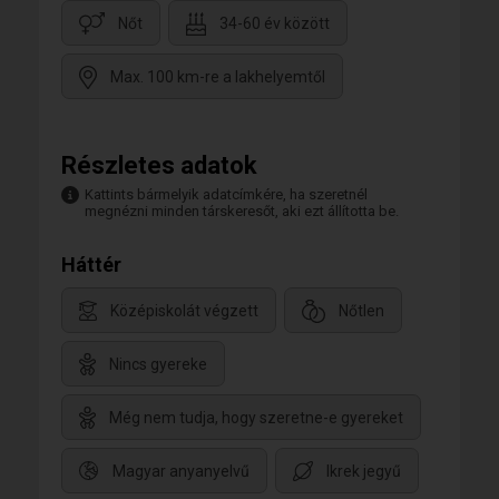
Nőt
34-60 év között
Max. 100 km-re a lakhelyemtől
Részletes adatok
Kattints bármelyik adatcímkére, ha szeretnél
megnézni minden társkeresőt, aki ezt állította be.
Háttér
Középiskolát végzett
Nőtlen
Nincs gyereke
Még nem tudja, hogy szeretne-e gyereket
Magyar anyanyelvű
Ikrek jegyű