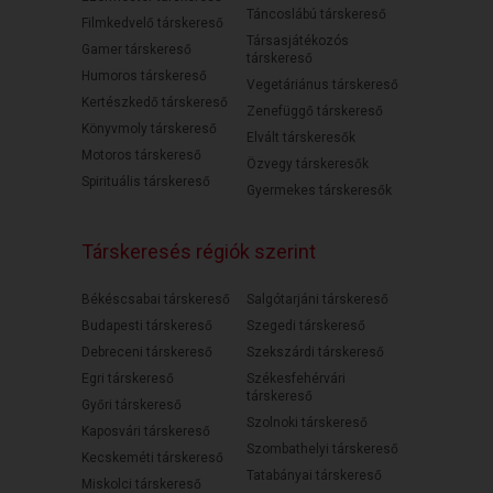
Táncoslábú társkereső
Filmkedvelő társkereső
Társasjátékozós
Gamer társkereső
társkereső
Humoros társkereső
Vegetáriánus társkereső
Kertészkedő társkereső
Zenefüggő társkereső
Könyvmoly társkereső
Elvált társkeresők
Motoros társkereső
Özvegy társkeresők
Spirituális társkereső
Gyermekes társkeresők
Társkeresés régiók szerint
Békéscsabai társkereső
Salgótarjáni társkereső
Budapesti társkereső
Szegedi társkereső
Debreceni társkereső
Szekszárdi társkereső
Egri társkereső
Székesfehérvári
társkereső
Győri társkereső
Szolnoki társkereső
Kaposvári társkereső
Szombathelyi társkereső
Kecskeméti társkereső
Tatabányai társkereső
Miskolci társkereső