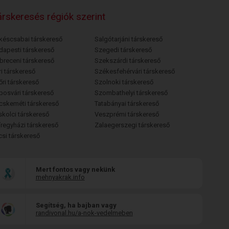
rskeresés régiók szerint
késcsabai társkereső
Salgótarjáni társkereső
dapesti társkereső
Szegedi társkereső
breceni társkereső
Szekszárdi társkereső
i társkereső
Székesfehérvári társkereső
őri társkereső
Szolnoki társkereső
posvári társkereső
Szombathelyi társkereső
cskeméti társkereső
Tatabányai társkereső
skolci társkereső
Veszprémi társkereső
íregyházi társkereső
Zalaegerszegi társkereső
csi társkereső
Mert fontos vagy nekünk
mehnyakrak.info
Segítség, ha bajban vagy
randivonal.hu/a-nok-vedelmeben