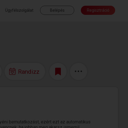
Ügyfélszolgálat
Belépés
Regisztráció
Randizz
éni bemutatkozást, ezért ezt az automatikus
edvencnek, ha jobban meg akarsz ismerni!