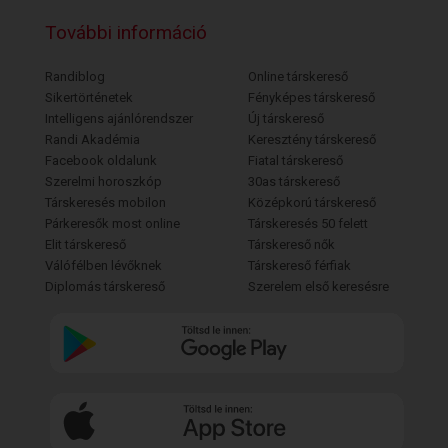
További információ
Randiblog
Online társkereső
Sikertörténetek
Fényképes társkereső
Intelligens ajánlórendszer
Új társkereső
Randi Akadémia
Keresztény társkereső
Facebook oldalunk
Fiatal társkereső
Szerelmi horoszkóp
30as társkereső
Társkeresés mobilon
Középkorú társkereső
Párkeresők most online
Társkeresés 50 felett
Elit társkereső
Társkereső nők
Válófélben lévőknek
Társkereső férfiak
Diplomás társkereső
Szerelem első keresésre