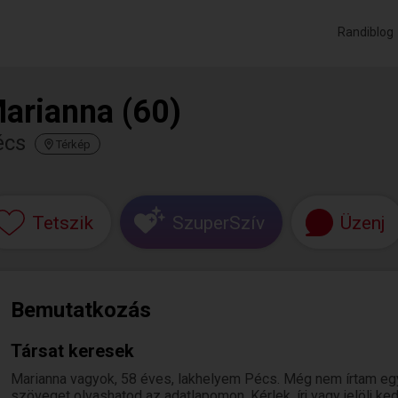
Randiblog
arianna (60)
écs
Térkép
Tetszik
SzuperSzív
Üzenj
Bemutatkozás
Társat keresek
Marianna vagyok, 58 éves, lakhelyem Pécs. Még nem írtam egy
szöveget olvashatod az adatlapomon. Kérlek, írj vagy jelölj k