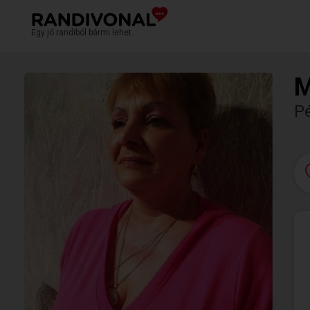
Egy jó randiból bármi lehet.
M
P