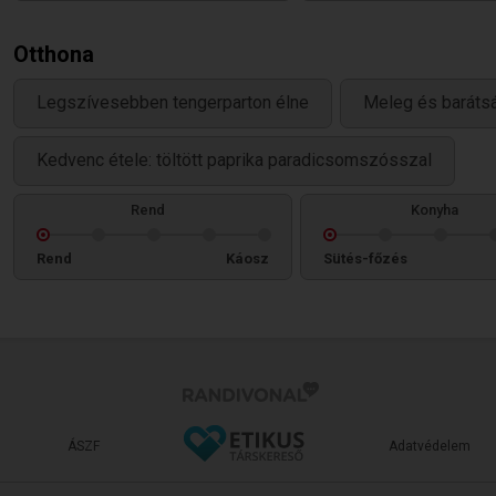
Otthona
Legszívesebben tengerparton élne
Meleg és baráts
Kedvenc étele: töltött paprika paradicsomszósszal
Rend
Konyha
Rend
Káosz
Sütés-főzés
ÁSZF
Adatvédelem