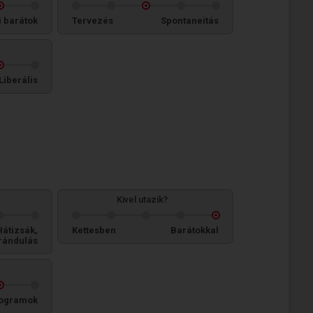
i barátok
Tervezés
Spontaneitás
Liberális
Kivel utazik?
Hátizsák,
Kettesben
Barátokkal
rándulás
ogramok