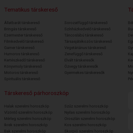
Tematikus társkereső
Tá
Állatbarát társkereső
Sorozatfüggő társkereső
Bé
Bringás társkereső
Színházkedvelő társkereső
Bu
Ezermester társkereső
Táncoslábú társkereső
De
Filmkedvelő társkereső
Társasjátékozós társkereső
Egr
Gamer társkereső
Vegetáriánus társkereső
Gy
Humoros társkereső
Zenefüggő társkereső
Ka
Kertészkedő társkereső
Elvált társkeresők
Ke
Könyvmoly társkereső
Özvegy társkeresők
Mi
Motoros társkereső
Gyermekes társkeresők
Ny
Spirituális társkereső
Pé
Társkereső párhoroszkóp
Halak szerelmi horoszkóp
Szűz szerelmi horoszkóp
Vízöntő szerelmi horoszkóp
Nyilas szerelmi horoszkóp
Mérleg szerelmi horoszkóp
Oroszlán szerelmi horoszkóp
Ikrek szerelmi horoszkóp
Kos szerelmi horoszkóp
Bak szerelmi horoszkóp
Skorpió szerelmi horoszkóp