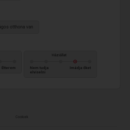
ágos otthona van
Háziállat
Étterem
Nem tudja
Imádja őket
elviselni
Cookiek