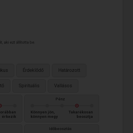
 aki ezt állította be.
ikus
Érdeklődő
Határozott
tő
Spirituális
Vallásos
Pénz
orábban
Könnyen jön,
Takarékosan
érkezik
könnyen megy
beosztja
Időbeosztás