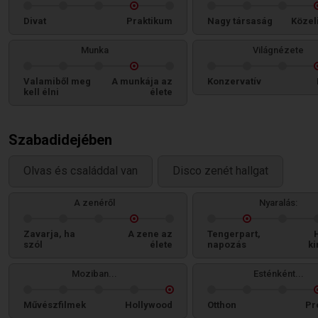
Divat
Praktikum
Nagy társaság
Közel
Munka
Világnézete
Valamiből meg
A munkája az
Konzervatív
kell élni
élete
Szabadidejében
Olvas és családdal van
Disco zenét hallgat
A zenéről
Nyaralás:
Zavarja, ha
A zene az
Tengerpart,
szól
élete
napozás
ki
Moziban...
Esténként...
Művészfilmek
Hollywood
Otthon
Pr