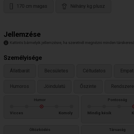
170 cm magas
Néhány kg plusz
Jellemzése
Kattints bármelyik jellemzésre, ha szeretnél megnézni minden társkeresőt,
Személyisége
Állatbarát
Becsületes
Céltudatos
Empat
Humoros
Jóindulatú
Őszinte
Rendszere
Humor
Pontosság
Vicces
Komoly
Mindig késik
K
Öltözködés
Társaság