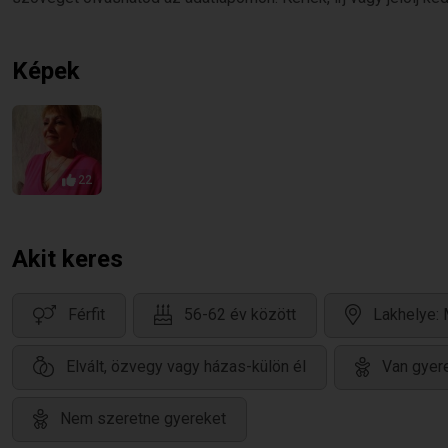
Képek
22
Akit keres
Férfit
56-62 év között
Lakhelye:
Elvált, özvegy vagy házas-külön él
Van gyere
Nem szeretne gyereket