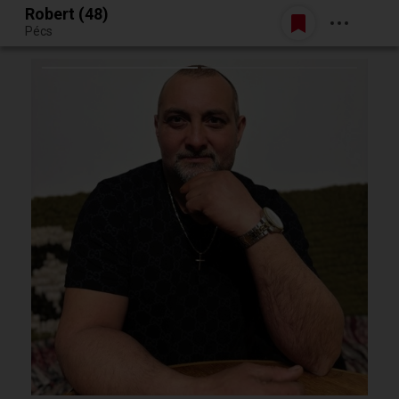
Robert (48)
Belépés
Pécs
Egy jó randiból bármi lehet.