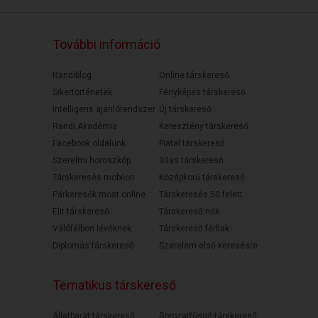
További információ
Randiblog
Online társkereső
Sikertörténetek
Fényképes társkereső
Intelligens ajánlórendszer
Új társkereső
Randi Akadémia
Keresztény társkereső
Facebook oldalunk
Fiatal társkereső
Szerelmi horoszkóp
30as társkereső
Társkeresés mobilon
Középkorú társkereső
Párkeresők most online
Társkeresés 50 felett
Elit társkereső
Társkereső nők
Válófélben lévőknek
Társkereső férfiak
Diplomás társkereső
Szerelem első keresésre
Tematikus társkereső
Állatbarát társkereső
Sorozatfüggő társkereső