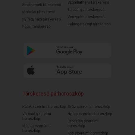
Szombathelyi társkereső
Kecskeméti társkereső
Tatabányai társkereső
Miskolci társkereső
Veszprémi társkereső
Nyíregyházi társkereső
Zalaegerszegi társkereső
Pécsi társkereső
Társkereső párhoroszkóp
Halak szerelmi horoszkóp
Szűz szerelmi horoszkóp
Vízöntő szerelmi
Nyilas szerelmi horoszkóp
horoszkóp
Oroszlán szerelmi
Mérleg szerelmi
horoszkóp
horoszkóp
Kos szerelmi horoszkóp