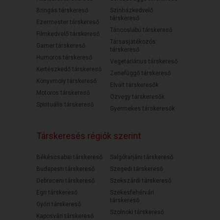
Bringás társkereső
Színházkedvelő
társkereső
Ezermester társkereső
Táncoslábú társkereső
Filmkedvelő társkereső
Társasjátékozós
Gamer társkereső
társkereső
Humoros társkereső
Vegetáriánus társkereső
Kertészkedő társkereső
Zenefüggő társkereső
Könyvmoly társkereső
Elvált társkeresők
Motoros társkereső
Özvegy társkeresők
Spirituális társkereső
Gyermekes társkeresők
Társkeresés régiók szerint
Békéscsabai társkereső
Salgótarjáni társkereső
Budapesti társkereső
Szegedi társkereső
Debreceni társkereső
Szekszárdi társkereső
Egri társkereső
Székesfehérvári
társkereső
Győri társkereső
Szolnoki társkereső
Kaposvári társkereső