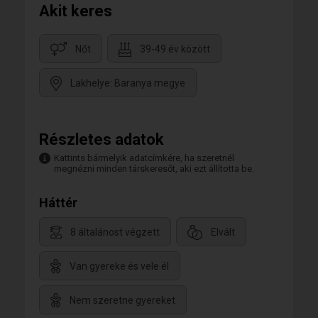
Akit keres
Nőt
39-49 év között
Lakhelye: Baranya megye
Részletes adatok
Kattints bármelyik adatcímkére, ha szeretnél
megnézni minden társkeresőt, aki ezt állította be.
Háttér
8 általánost végzett
Elvált
Van gyereke és vele él
Nem szeretne gyereket