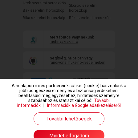
Ikrek szerelmi horoszkóp
Skorpió szerelmi
Bak szerelmi horoszkóp
horoszkóp
Bika szerelmi horoszkóp
Rák szerelmi horoszkóp
Mert fontos vagy nekünk
mehnyakrak.info
Segítség, ha bajban vagy
randivonal.hu/a-nok-vedelmeben
A honlapon mi és partnereink sütiket (cookie) használunk a
jobb böngészési élmény és a biztonság érdekében,
beállításaid megjegyzéséhez, hirdetések személyre
szabásához és statisztikai célból.
További
információk
|
Információk a Google adatkezeléséről
www.randivonal.hu © Copyright 1999-2026 Dating Central Europe Zrt.
További lehetőségek
Mindet elfogadom