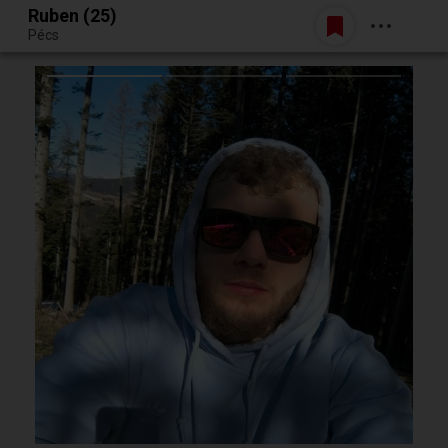
Ruben (25)
Belépés
Pécs
Egy jó randiból bármi lehet.