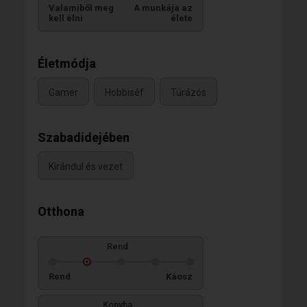
Valamiből meg
A munkája az
kell élni
élete
Életmódja
Gamer
Hobbiséf
Túrázós
Szabadidejében
Kirándul és vezet
Otthona
Rend
Rend
Káosz
Konyha