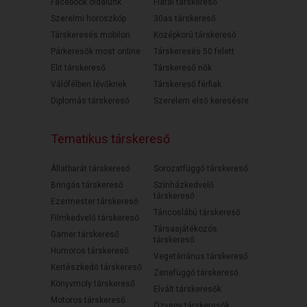
Facebook oldalunk
Fiatal társkereső
Szerelmi horoszkóp
30as társkereső
Társkeresés mobilon
Középkorú társkereső
Párkeresők most online
Társkeresés 50 felett
Elit társkereső
Társkereső nők
Válófélben lévőknek
Társkereső férfiak
Diplomás társkereső
Szerelem első keresésre
Tematikus társkereső
Állatbarát társkereső
Sorozatfüggő társkereső
Bringás társkereső
Színházkedvelő
társkereső
Ezermester társkereső
Táncoslábú társkereső
Filmkedvelő társkereső
Társasjátékozós
Gamer társkereső
társkereső
Humoros társkereső
Vegetáriánus társkereső
Kertészkedő társkereső
Zenefüggő társkereső
Könyvmoly társkereső
Elvált társkeresők
Motoros társkereső
Özvegy társkeresők