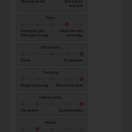
Mindig késik
Korábban
érkezik
Pénz
Könnyen jön,
Takarékosan
könnyen megy
beosztja
Öltözködés
Divat
Praktikum
Társaság
Nagy társaság
Közeli barátok
Időbeosztás
Tervezés
Spontaneitás
Munka