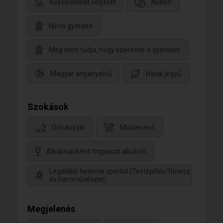
Középiskolát végzett
Nőtlen
Nincs gyereke
Még nem tudja, hogy szeretne-e gyereket
Magyar anyanyelvű
Halak jegyű
Szokások
Dohányzik
Mindenevő
Alkalmanként fogyaszt alkoholt
Legalább hetente sportol (Testépítés/fitnesz
és harcművészet)
Megjelenés