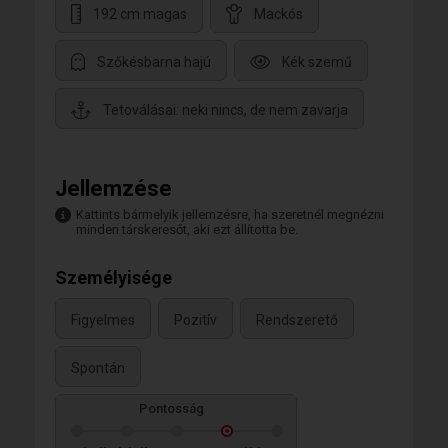
192 cm magas
Mackós
Szőkésbarna hajú
Kék szemű
Tetoválásai: neki nincs, de nem zavarja
Jellemzése
Kattints bármelyik jellemzésre, ha szeretnél megnézni
minden társkeresőt, aki ezt állította be.
Személyisége
Figyelmes
Pozitív
Rendszerető
Spontán
Pontosság