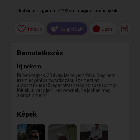
#
hobbiséf
#
gamer
#
192 cm magas
#
dohányzik
Tetszik
Üzenj
SzuperSzív
Bemutatkozás
Írj nekem!
Ruben vagyok, 25 éves, lakhelyem Pécs. Még nem
írtam egyéni bemutatkozást, ezért ezt az
automatikus szöveget olvashatod az adatlapomon.
Kérlek, írj vagy jelölj kedvencnek, ha jobban meg
akarsz ismerni!
Képek