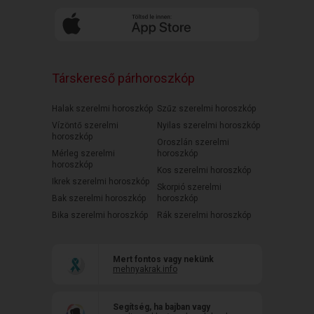
Társkereső párhoroszkóp
Halak szerelmi horoszkóp
Szűz szerelmi horoszkóp
Vízöntő szerelmi
Nyilas szerelmi horoszkóp
horoszkóp
Oroszlán szerelmi
Mérleg szerelmi
horoszkóp
horoszkóp
Kos szerelmi horoszkóp
Ikrek szerelmi horoszkóp
Skorpió szerelmi
Bak szerelmi horoszkóp
horoszkóp
Bika szerelmi horoszkóp
Rák szerelmi horoszkóp
Mert fontos vagy nekünk
mehnyakrak.info
Segítség, ha bajban vagy