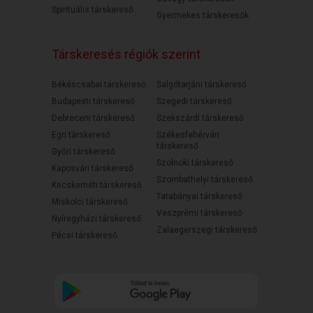
Spirituális társkereső
Gyermekes társkeresők
Társkeresés régiók szerint
Békéscsabai társkereső
Salgótarjáni társkereső
Budapesti társkereső
Szegedi társkereső
Debreceni társkereső
Szekszárdi társkereső
Egri társkereső
Székesfehérvári
társkereső
Győri társkereső
Szolnoki társkereső
Kaposvári társkereső
Szombathelyi társkereső
Kecskeméti társkereső
Tatabányai társkereső
Miskolci társkereső
Veszprémi társkereső
Nyíregyházi társkereső
Zalaegerszegi társkereső
Pécsi társkereső