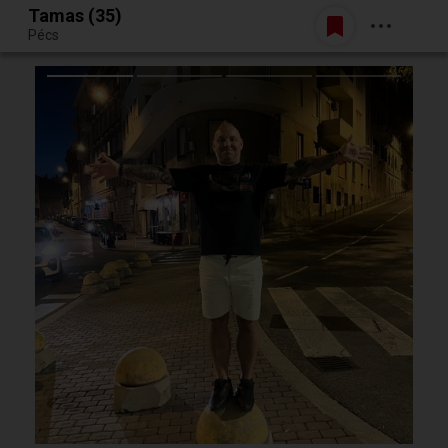
Tamas (35)
Belépés
Pécs
Egy jó randiból bármi lehet.