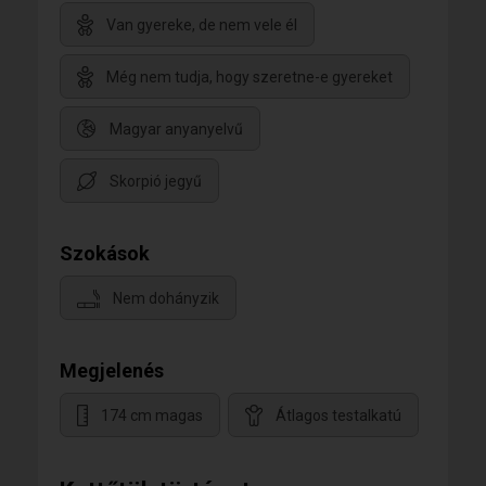
Van gyereke, de nem vele él
Még nem tudja, hogy szeretne-e gyereket
Magyar anyanyelvű
Skorpió jegyű
Szokások
Nem dohányzik
Megjelenés
174 cm magas
Átlagos testalkatú