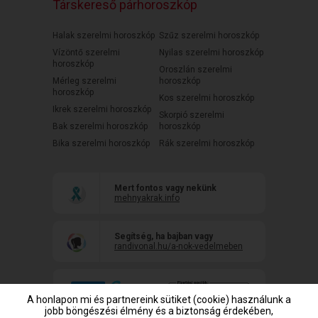
Társkereső párhoroszkóp
Halak szerelmi horoszkóp
Szűz szerelmi horoszkóp
Vízöntő szerelmi
Nyilas szerelmi horoszkóp
horoszkóp
Oroszlán szerelmi
Mérleg szerelmi
horoszkóp
horoszkóp
Kos szerelmi horoszkóp
Ikrek szerelmi horoszkóp
Skorpió szerelmi
Bak szerelmi horoszkóp
horoszkóp
Bika szerelmi horoszkóp
Rák szerelmi horoszkóp
Mert fontos vagy nekünk
mehnyakrak.info
Segítség, ha bajban vagy
randivonal.hu/a-nok-vedelmeben
A honlapon mi és partnereink sütiket (cookie) használunk a
jobb böngészési élmény és a biztonság érdekében,