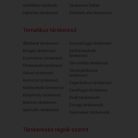
Válófélben lévőknek
Társkereső férfiak
Diplomás társkereső
Szerelem első keresésre
Tematikus társkereső
Állatbarát társkereső
Sorozatfüggő társkereső
Bringás társkereső
Színházkedvelő
társkereső
Ezermester társkereső
Táncoslábú társkereső
Filmkedvelő társkereső
Társasjátékozós
Gamer társkereső
társkereső
Humoros társkereső
Vegetáriánus társkereső
Kertészkedő társkereső
Zenefüggő társkereső
Könyvmoly társkereső
Elvált társkeresők
Motoros társkereső
Özvegy társkeresők
Spirituális társkereső
Gyermekes társkeresők
Társkeresés régiók szerint