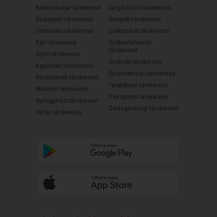
Békéscsabai társkereső
Salgótarjáni társkereső
Budapesti társkereső
Szegedi társkereső
Debreceni társkereső
Szekszárdi társkereső
Egri társkereső
Székesfehérvári
társkereső
Győri társkereső
Szolnoki társkereső
Kaposvári társkereső
Szombathelyi társkereső
Kecskeméti társkereső
Tatabányai társkereső
Miskolci társkereső
Veszprémi társkereső
Nyíregyházi társkereső
Zalaegerszegi társkereső
Pécsi társkereső