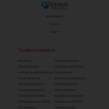
Adatvédelem
Cookiek
ÁSZF
További információ
Randiblog
Online társkereső
Sikertörténetek
Fényképes társkereső
Intelligens ajánlórendszer
Új társkereső
Randi Akadémia
Keresztény társkereső
Facebook oldalunk
Fiatal társkereső
Szerelmi horoszkóp
30as társkereső
Társkeresés mobilon
Középkorú társkereső
Párkeresők most online
Társkeresés 50 felett
Elit társkereső
Társkereső nők