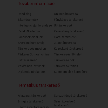
További információ
Randiblog
Online társkereső
Sikertörténetek
Fényképes társkereső
Intelligens ajánlórendszer
Új társkereső
Randi Akadémia
Keresztény társkereső
Facebook oldalunk
Fiatal társkereső
Szerelmi horoszkóp
30as társkereső
Társkeresés mobilon
Középkorú társkereső
Párkeresők most online
Társkeresés 50 felett
Elit társkereső
Társkereső nők
Válófélben lévőknek
Társkereső férfiak
Diplomás társkereső
Szerelem első keresésre
Tematikus társkereső
Állatbarát társkereső
Sorozatfüggő társkereső
Bringás társkereső
Színházkedvelő
társkereső
Ezermester társkereső