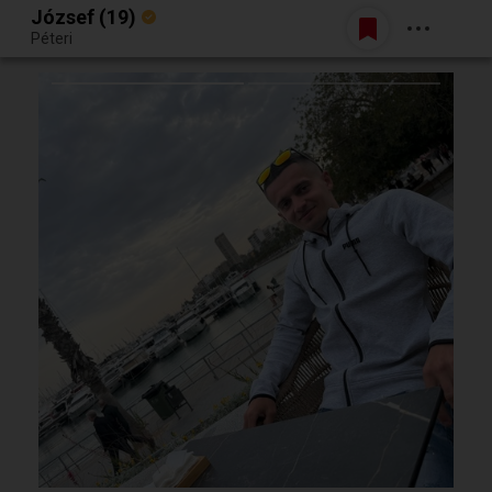
József (19)
Belépés
Péteri
Egy jó randiból bármi lehet.