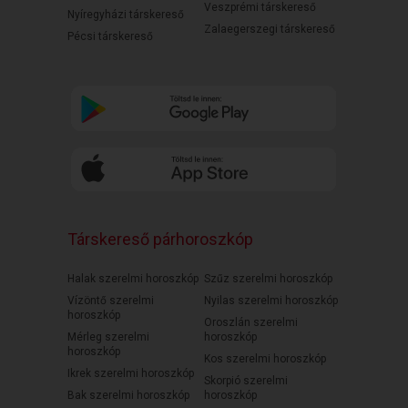
Veszprémi társkereső
Nyíregyházi társkereső
Zalaegerszegi társkereső
Pécsi társkereső
Társkereső párhoroszkóp
Halak szerelmi horoszkóp
Szűz szerelmi horoszkóp
Vízöntő szerelmi
Nyilas szerelmi horoszkóp
horoszkóp
Oroszlán szerelmi
Mérleg szerelmi
horoszkóp
horoszkóp
Kos szerelmi horoszkóp
Ikrek szerelmi horoszkóp
Skorpió szerelmi
Bak szerelmi horoszkóp
horoszkóp