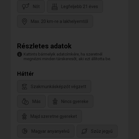
Nőt
Legfeljebb 21 éves
Max. 20 km-re a lakhelyemtől
Részletes adatok
Kattints bármelyik adatcímkére, ha szeretnél
megnézni minden társkeresőt, aki ezt állította be.
Háttér
Szakmunkásképzőt végzett
Más
Nincs gyereke
Majd szeretne gyereket
Magyar anyanyelvű
Szűz jegyű