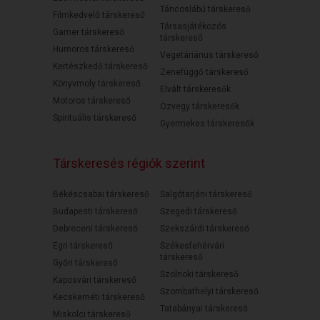
Táncoslábú társkereső
Filmkedvelő társkereső
Társasjátékozós
Gamer társkereső
társkereső
Humoros társkereső
Vegetáriánus társkereső
Kertészkedő társkereső
Zenefüggő társkereső
Könyvmoly társkereső
Elvált társkeresők
Motoros társkereső
Özvegy társkeresők
Spirituális társkereső
Gyermekes társkeresők
Társkeresés régiók szerint
Békéscsabai társkereső
Salgótarjáni társkereső
Budapesti társkereső
Szegedi társkereső
Debreceni társkereső
Szekszárdi társkereső
Egri társkereső
Székesfehérvári
társkereső
Győri társkereső
Szolnoki társkereső
Kaposvári társkereső
Szombathelyi társkereső
Kecskeméti társkereső
Tatabányai társkereső
Miskolci társkereső