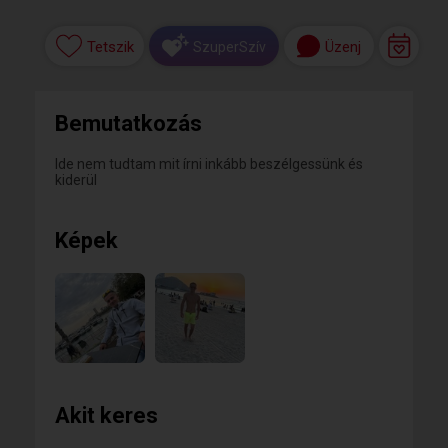
Tetszik
Üzenj
SzuperSzív
Bemutatkozás
Ide nem tudtam mit írni inkább beszélgessünk és
kiderül
Képek
Akit keres