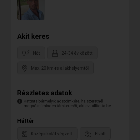
Akit keres
Nőt
24-34 év között
Max. 20 km-re a lakhelyemtől
Részletes adatok
Kattints bármelyik adatcímkére, ha szeretnél
megnézni minden társkeresőt, aki ezt állította be.
Háttér
Középiskolát végzett
Elvált