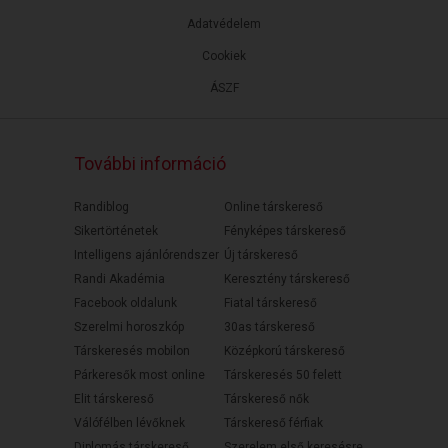
Adatvédelem
Cookiek
ÁSZF
További információ
Randiblog
Online társkereső
Sikertörténetek
Fényképes társkereső
Intelligens ajánlórendszer
Új társkereső
Randi Akadémia
Keresztény társkereső
Facebook oldalunk
Fiatal társkereső
Szerelmi horoszkóp
30as társkereső
Társkeresés mobilon
Középkorú társkereső
Párkeresők most online
Társkeresés 50 felett
Elit társkereső
Társkereső nők
Válófélben lévőknek
Társkereső férfiak
Diplomás társkereső
Szerelem első keresésre