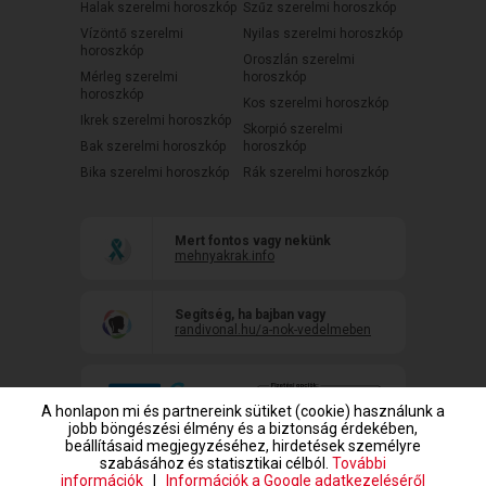
Halak szerelmi horoszkóp
Szűz szerelmi horoszkóp
Vízöntő szerelmi
Nyilas szerelmi horoszkóp
horoszkóp
Oroszlán szerelmi
Mérleg szerelmi
horoszkóp
horoszkóp
Kos szerelmi horoszkóp
Ikrek szerelmi horoszkóp
Skorpió szerelmi
Bak szerelmi horoszkóp
horoszkóp
Bika szerelmi horoszkóp
Rák szerelmi horoszkóp
Mert fontos vagy nekünk
mehnyakrak.info
Segítség, ha bajban vagy
randivonal.hu/a-nok-vedelmeben
A honlapon mi és partnereink sütiket (cookie) használunk a
jobb böngészési élmény és a biztonság érdekében,
beállításaid megjegyzéséhez, hirdetések személyre
szabásához és statisztikai célból.
További
információk
|
Információk a Google adatkezeléséről