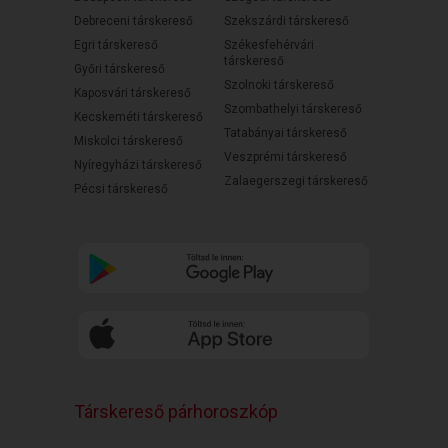
Debreceni társkereső
Szekszárdi társkereső
Egri társkereső
Székesfehérvári
társkereső
Győri társkereső
Szolnoki társkereső
Kaposvári társkereső
Szombathelyi társkereső
Kecskeméti társkereső
Tatabányai társkereső
Miskolci társkereső
Veszprémi társkereső
Nyíregyházi társkereső
Zalaegerszegi társkereső
Pécsi társkereső
Társkereső párhoroszkóp