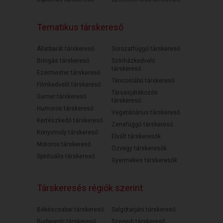
Tematikus társkereső
Állatbarát társkereső
Sorozatfüggő társkereső
Bringás társkereső
Színházkedvelő
társkereső
Ezermester társkereső
Táncoslábú társkereső
Filmkedvelő társkereső
Társasjátékozós
Gamer társkereső
társkereső
Humoros társkereső
Vegetáriánus társkereső
Kertészkedő társkereső
Zenefüggő társkereső
Könyvmoly társkereső
Elvált társkeresők
Motoros társkereső
Özvegy társkeresők
Spirituális társkereső
Gyermekes társkeresők
Társkeresés régiók szerint
Békéscsabai társkereső
Salgótarjáni társkereső
Budapesti társkereső
Szegedi társkereső