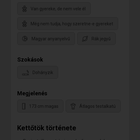
Van gyereke, de nem vele él
Még nem tudja, hogy szeretne-e gyereket
Magyar anyanyelvű
Rák jegyű
Szokások
Dohányzik
Megjelenés
173 cm magas
Átlagos testalkatú
Kettőtök története