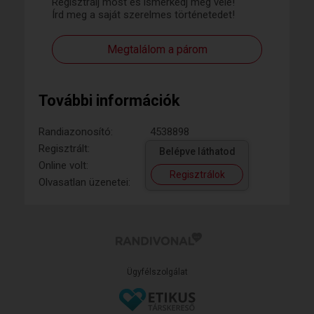
Regisztrálj most és ismerkedj meg vele!
Írd meg a saját szerelmes történetedet!
Megtalálom a párom
További információk
Randiazonosító:
4538898
Regisztrált:
Belépve láthatod
Online volt:
Regisztrálok
Olvasatlan üzenetei:
Ügyfélszolgálat