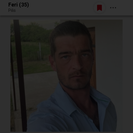
Feri (35)
Belépés
Pilis
Egy jó randiból bármi lehet.