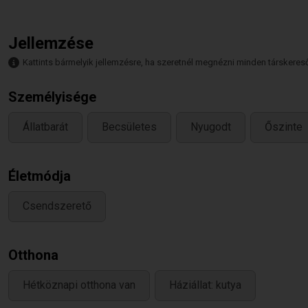
Jellemzése
Kattints bármelyik jellemzésre, ha szeretnél megnézni minden társkeresőt,
Személyisége
Állatbarát
Becsületes
Nyugodt
Őszinte
Életmódja
Csendszerető
Otthona
Hétköznapi otthona van
Háziállat: kutya