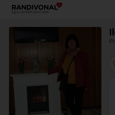
Egy jó randiból bármi lehet.
I
Pi