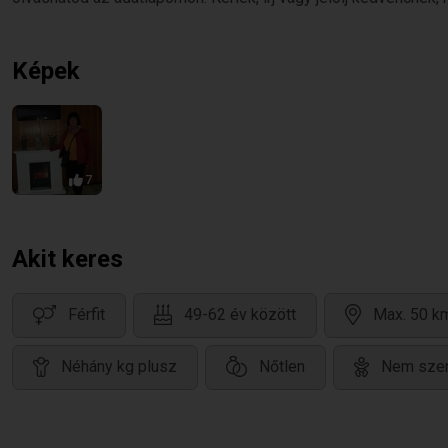
Képek
7
Akit keres
Férfit
49-62 év között
Max. 50 km
Néhány kg plusz
Nőtlen
Nem szer