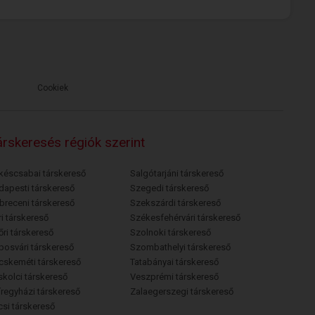
Cookiek
rskeresés régiók szerint
késcsabai társkereső
Salgótarjáni társkereső
dapesti társkereső
Szegedi társkereső
breceni társkereső
Szekszárdi társkereső
i társkereső
Székesfehérvári társkereső
őri társkereső
Szolnoki társkereső
posvári társkereső
Szombathelyi társkereső
cskeméti társkereső
Tatabányai társkereső
skolci társkereső
Veszprémi társkereső
íregyházi társkereső
Zalaegerszegi társkereső
csi társkereső