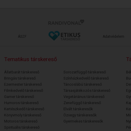
ÁSZF
Adatvédelem
Tematikus társkereső
Tá
Állatbarát társkereső
Sorozatfüggő társkereső
Bé
Bringás társkereső
Színházkedvelő társkereső
Bu
Ezermester társkereső
Táncoslábú társkereső
De
Filmkedvelő társkereső
Társasjátékozós társkereső
Egr
Gamer társkereső
Vegetáriánus társkereső
Gy
Humoros társkereső
Zenefüggő társkereső
Ka
Kertészkedő társkereső
Elvált társkeresők
Ke
Könyvmoly társkereső
Özvegy társkeresők
Mi
Motoros társkereső
Gyermekes társkeresők
Ny
Spirituális társkereső
Pé