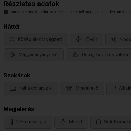
Részletes adatok
Kattints bármelyik adatcímkére, ha szeretnél megnézni minden társkeresőt,
Háttér
Középiskolát végzett
Elvált
Nincs
Magyar anyanyelvű
Görög katolikus vallású
Szokások
Néha dohányzik
Mindenevő
Alkal
Megjelenés
173 cm magas
Molett
Sötétbarna h