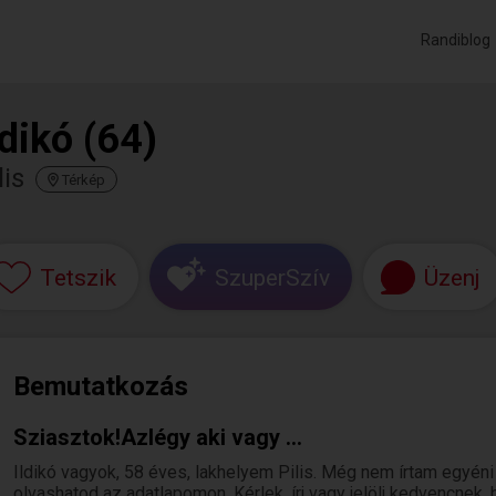
Randiblog
ldikó (64)
lis
Térkép
Tetszik
SzuperSzív
Üzenj
Bemutatkozás
Sziasztok!Azlégy aki vagy ...
Ildikó vagyok, 58 éves, lakhelyem Pilis. Még nem írtam egyén
olvashatod az adatlapomon. Kérlek, írj vagy jelölj kedvencnek, 