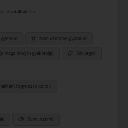
 aki ezt állította be.
 gyereke
Nem szeretne gyereket
 (a maga módján gyakorolja)
Rák jegyű
manként fogyaszt alkoholt
ajú
Barna szemű