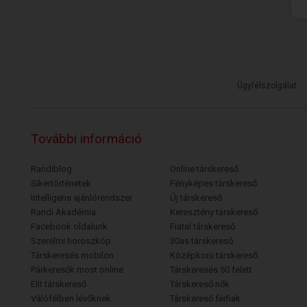
Ügyfélszolgálat
További információ
Randiblog
Online társkereső
Sikertörténetek
Fényképes társkereső
Intelligens ajánlórendszer
Új társkereső
Randi Akadémia
Keresztény társkereső
Facebook oldalunk
Fiatal társkereső
Szerelmi horoszkóp
30as társkereső
Társkeresés mobilon
Középkorú társkereső
Párkeresők most online
Társkeresés 50 felett
Elit társkereső
Társkereső nők
Válófélben lévőknek
Társkereső férfiak