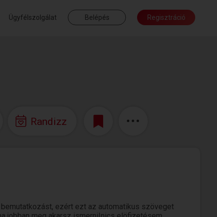
Ügyfélszolgálat
Belépés
Regisztráció
Randizz
i bemutatkozást, ezért ezt az automatikus szöveget
ha jobban meg akarsz ismerni!nics elöfizetésem ....