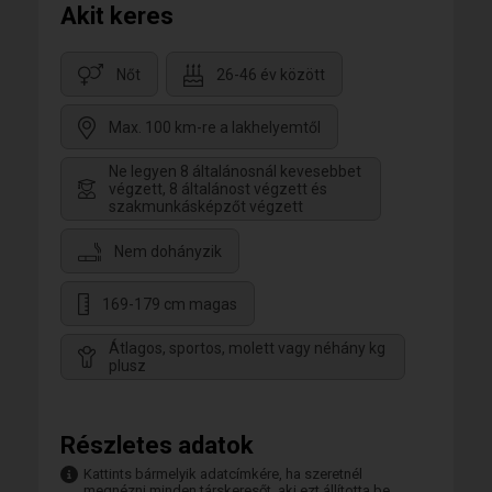
Akit keres
Nőt
26-46 év között
Max. 100 km-re a lakhelyemtől
Ne legyen 8 általánosnál kevesebbet
végzett, 8 általánost végzett és
szakmunkásképzőt végzett
Nem dohányzik
169-179 cm magas
Átlagos, sportos, molett vagy néhány kg
plusz
Részletes adatok
Kattints bármelyik adatcímkére, ha szeretnél
megnézni minden társkeresőt, aki ezt állította be.