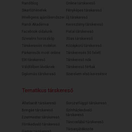
Randiblog
Online társkereső
Sikertörténetek
Fényképes társkereső
Intelligens ajánlórendszer
Új társkereső
Randi Akadémia
Keresztény társkereső
Facebook oldalunk
Fiatal társkereső
Szerelmi horoszkóp
30as társkereső
Társkeresés mobilon
Középkorú társkereső
Párkeresők most online
Társkeresés 50 felett
Elit társkereső
Társkereső nők
Válófélben lévőknek
Társkereső férfiak
Diplomás társkereső
Szerelem első keresésre
Tematikus társkereső
Állatbarát társkereső
Sorozatfüggő társkereső
Bringás társkereső
Színházkedvelő
társkereső
Ezermester társkereső
Táncoslábú társkereső
Filmkedvelő társkereső
Társasjátékozós
Gamer társkereső