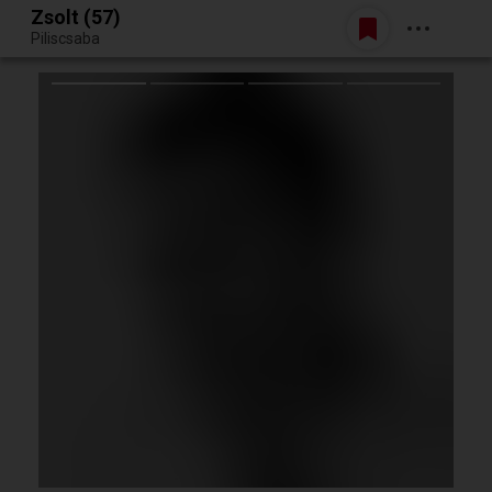
Zsolt (57)
Belépés
Piliscsaba
Egy jó randiból bármi lehet.