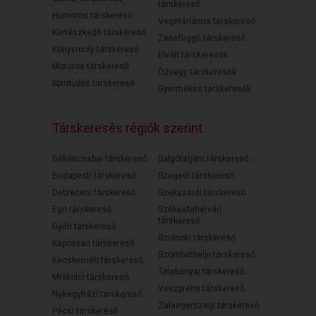
társkereső
Humoros társkereső
Vegetáriánus társkereső
Kertészkedő társkereső
Zenefüggő társkereső
Könyvmoly társkereső
Elvált társkeresők
Motoros társkereső
Özvegy társkeresők
Spirituális társkereső
Gyermekes társkeresők
Társkeresés régiók szerint
Békéscsabai társkereső
Salgótarjáni társkereső
Budapesti társkereső
Szegedi társkereső
Debreceni társkereső
Szekszárdi társkereső
Egri társkereső
Székesfehérvári
társkereső
Győri társkereső
Szolnoki társkereső
Kaposvári társkereső
Szombathelyi társkereső
Kecskeméti társkereső
Tatabányai társkereső
Miskolci társkereső
Veszprémi társkereső
Nyíregyházi társkereső
Zalaegerszegi társkereső
Pécsi társkereső