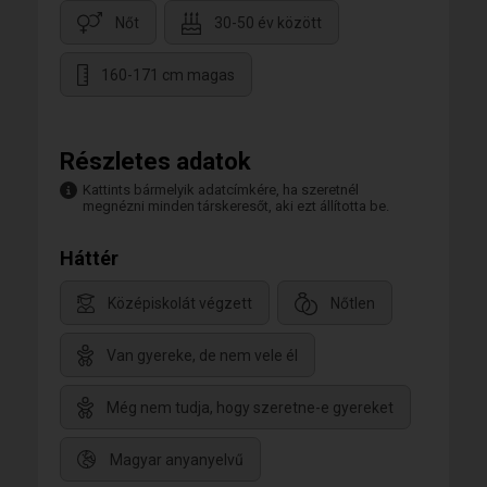
Nőt
30-50 év között
160-171 cm magas
Részletes adatok
Kattints bármelyik adatcímkére, ha szeretnél
megnézni minden társkeresőt, aki ezt állította be.
Háttér
Középiskolát végzett
Nőtlen
Van gyereke, de nem vele él
Még nem tudja, hogy szeretne-e gyereket
Magyar anyanyelvű