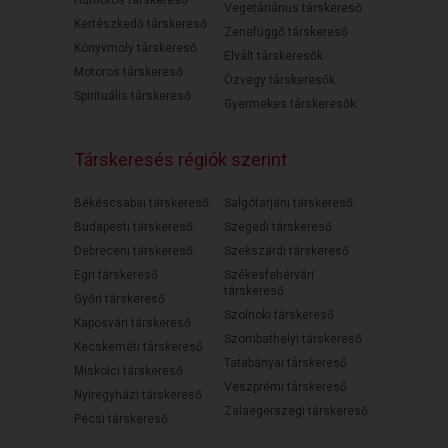
Humoros társkereső
Vegetáriánus társkereső
Kertészkedő társkereső
Zenefüggő társkereső
Könyvmoly társkereső
Elvált társkeresők
Motoros társkereső
Özvegy társkeresők
Spirituális társkereső
Gyermekes társkeresők
Társkeresés régiók szerint
Békéscsabai társkereső
Salgótarjáni társkereső
Budapesti társkereső
Szegedi társkereső
Debreceni társkereső
Szekszárdi társkereső
Egri társkereső
Székesfehérvári
társkereső
Győri társkereső
Szolnoki társkereső
Kaposvári társkereső
Szombathelyi társkereső
Kecskeméti társkereső
Tatabányai társkereső
Miskolci társkereső
Veszprémi társkereső
Nyíregyházi társkereső
Zalaegerszegi társkereső
Pécsi társkereső