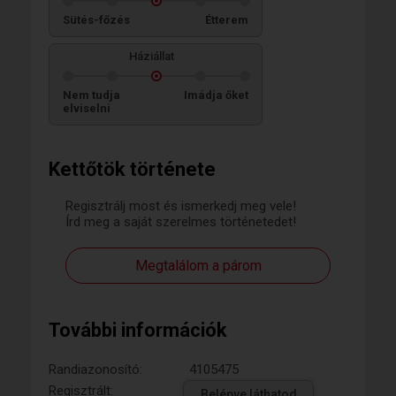
Sütés-főzés
Étterem
Háziállat
Nem tudja
Imádja őket
elviselni
Kettőtök története
Regisztrálj most és ismerkedj meg vele!
Írd meg a saját szerelmes történetedet!
Megtalálom a párom
További információk
Randiazonosító:
4105475
Regisztrált:
Belépve láthatod