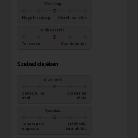
Társaság
Nagy társaság
Közeli barátok
Időbeosztás
Tervezés
Spontaneitás
Szabadidejében
A zenéről
Zavarja, ha
A zene az
szól
élete
Nyaralás:
Tengerpart,
Hátizsák,
napozás
kirándulás