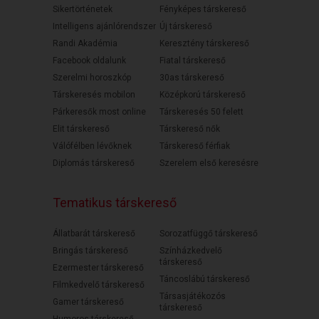
Sikertörténetek
Fényképes társkereső
Intelligens ajánlórendszer
Új társkereső
Randi Akadémia
Keresztény társkereső
Facebook oldalunk
Fiatal társkereső
Szerelmi horoszkóp
30as társkereső
Társkeresés mobilon
Középkorú társkereső
Párkeresők most online
Társkeresés 50 felett
Elit társkereső
Társkereső nők
Válófélben lévőknek
Társkereső férfiak
Diplomás társkereső
Szerelem első keresésre
Tematikus társkereső
Állatbarát társkereső
Sorozatfüggő társkereső
Bringás társkereső
Színházkedvelő
társkereső
Ezermester társkereső
Táncoslábú társkereső
Filmkedvelő társkereső
Társasjátékozós
Gamer társkereső
társkereső