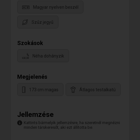
Magyar nyelven beszél
Szűz jegyű
Szokások
Néha dohányzik
Megjelenés
173 cm magas
Átlagos testalkatú
Jellemzése
Kattints bármelyik jellemzésre, ha szeretnél megnézni
minden társkeresőt, aki ezt állította be.