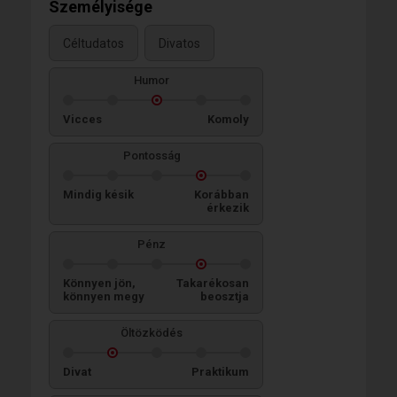
Személyisége
Céltudatos
Divatos
Humor
Vicces
Komoly
Pontosság
Mindig késik
Korábban
érkezik
Pénz
Könnyen jön,
Takarékosan
könnyen megy
beosztja
Öltözködés
Divat
Praktikum