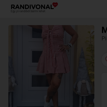
Egy jó randiból bármi lehet.
M
Pi