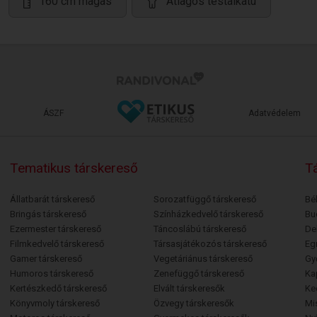
160 cm magas
Átlagos testalkatú
ÁSZF
Adatvédelem
Tematikus társkereső
Tá
Állatbarát társkereső
Sorozatfüggő társkereső
Bé
Bringás társkereső
Színházkedvelő társkereső
Bu
Ezermester társkereső
Táncoslábú társkereső
De
Filmkedvelő társkereső
Társasjátékozós társkereső
Egr
Gamer társkereső
Vegetáriánus társkereső
Gy
Humoros társkereső
Zenefüggő társkereső
Ka
Kertészkedő társkereső
Elvált társkeresők
Ke
Könyvmoly társkereső
Özvegy társkeresők
Mi