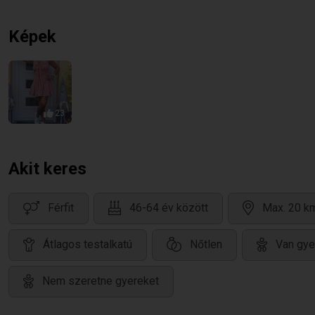
Képek
23
Akit keres
Férfit
46-64 év között
Max. 20 km
Átlagos testalkatú
Nőtlen
Van gye
Nem szeretne gyereket