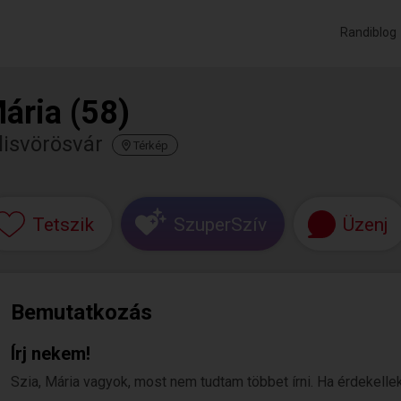
Randiblog
ária (58)
lisvörösvár
Térkép
Tetszik
SzuperSzív
Üzenj
Bemutatkozás
Írj nekem!
Szia, Mária vagyok, most nem tudtam többet írni. Ha érdekellek