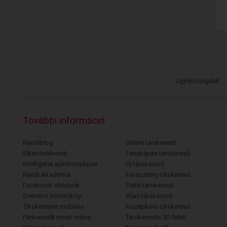
Ügyfélszolgálat
További információ
Randiblog
Online társkereső
Sikertörténetek
Fényképes társkereső
Intelligens ajánlórendszer
Új társkereső
Randi Akadémia
Keresztény társkereső
Facebook oldalunk
Fiatal társkereső
Szerelmi horoszkóp
30as társkereső
Társkeresés mobilon
Középkorú társkereső
Párkeresők most online
Társkeresés 50 felett