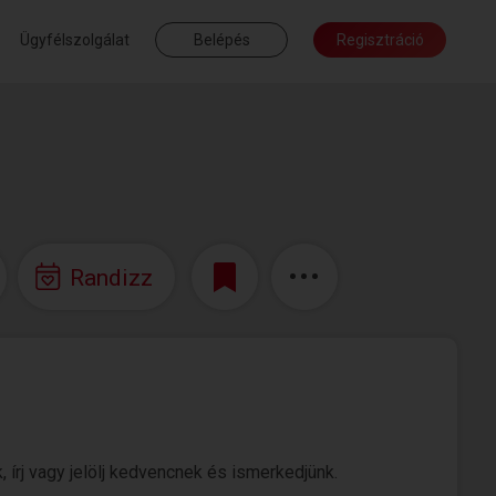
Ügyfélszolgálat
Belépés
Regisztráció
Randizz
, írj vagy jelölj kedvencnek és ismerkedjünk.