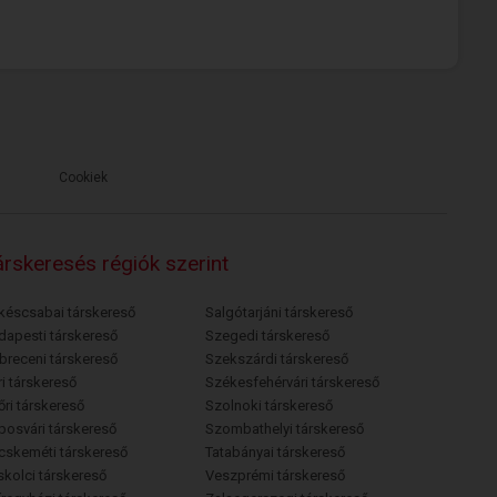
Cookiek
rskeresés régiók szerint
késcsabai társkereső
Salgótarjáni társkereső
dapesti társkereső
Szegedi társkereső
breceni társkereső
Szekszárdi társkereső
i társkereső
Székesfehérvári társkereső
őri társkereső
Szolnoki társkereső
posvári társkereső
Szombathelyi társkereső
cskeméti társkereső
Tatabányai társkereső
skolci társkereső
Veszprémi társkereső