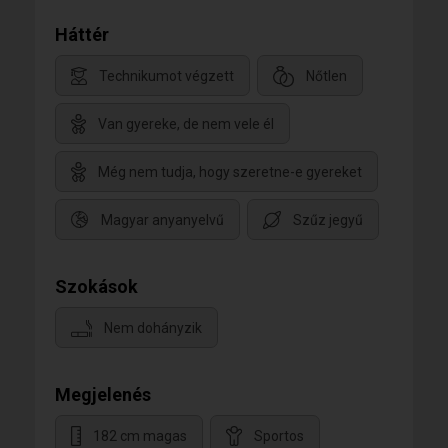
Háttér
Technikumot végzett
Nőtlen
Van gyereke, de nem vele él
Még nem tudja, hogy szeretne-e gyereket
Magyar anyanyelvű
Szűz jegyű
Szokások
Nem dohányzik
Megjelenés
182 cm magas
Sportos