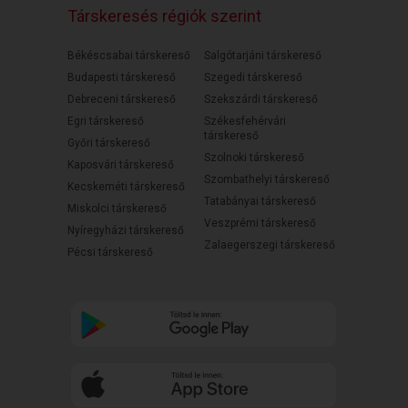
Társkeresés régiók szerint
Békéscsabai társkereső
Salgótarjáni társkereső
Budapesti társkereső
Szegedi társkereső
Debreceni társkereső
Szekszárdi társkereső
Egri társkereső
Székesfehérvári
társkereső
Győri társkereső
Szolnoki társkereső
Kaposvári társkereső
Szombathelyi társkereső
Kecskeméti társkereső
Tatabányai társkereső
Miskolci társkereső
Veszprémi társkereső
Nyíregyházi társkereső
Zalaegerszegi társkereső
Pécsi társkereső