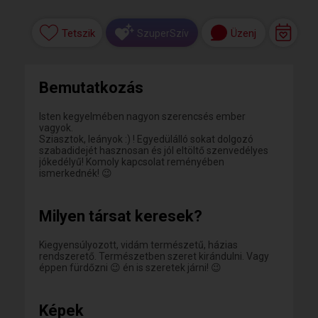
Tetszik
Üzenj
SzuperSzív
Bemutatkozás
Isten kegyelmében nagyon szerencsés ember
vagyok.
Sziasztok, leányok :) ! Egyedülálló sokat dolgozó
szabadidejét hasznosan és jól eltöltő szenvedélyes
jókedélyű! Komoly kapcsolat reményében
ismerkednék! 😉
Milyen társat keresek?
Kiegyensúlyozott, vidám természetű, házias
rendszerető. Természetben szeret kirándulni. Vagy
éppen fürdőzni 😉 én is szeretek járni! 😉
Képek