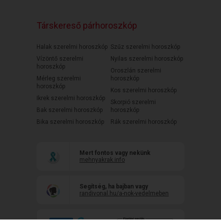
Társkereső párhoroszkóp
Halak szerelmi horoszkóp
Szűz szerelmi horoszkóp
Vízöntő szerelmi
Nyilas szerelmi horoszkóp
horoszkóp
Oroszlán szerelmi
Mérleg szerelmi
horoszkóp
horoszkóp
Kos szerelmi horoszkóp
Ikrek szerelmi horoszkóp
Skorpió szerelmi
Bak szerelmi horoszkóp
horoszkóp
Bika szerelmi horoszkóp
Rák szerelmi horoszkóp
Mert fontos vagy nekünk
mehnyakrak.info
Segítség, ha bajban vagy
randivonal.hu/a-nok-vedelmeben