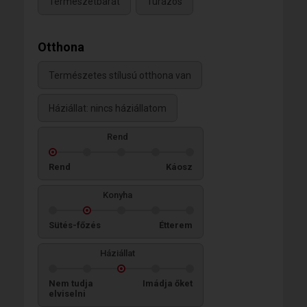
Természetbarát
Túrázós
Otthona
Természetes stílusú otthona van
Háziállat: nincs háziállatom
Rend
Rend
Káosz
Konyha
Sütés-főzés
Étterem
Háziállat
Nem tudja
Imádja őket
elviselni