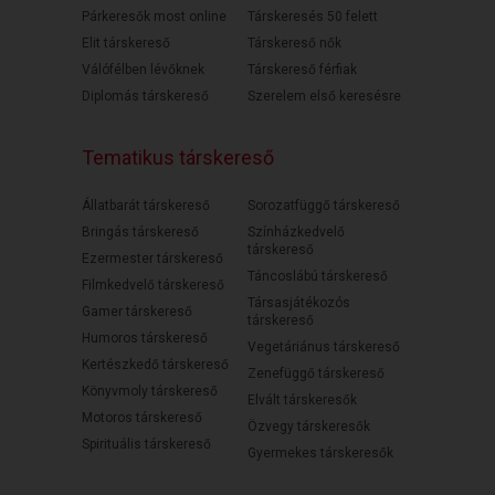
Párkeresők most online
Társkeresés 50 felett
Elit társkereső
Társkereső nők
Válófélben lévőknek
Társkereső férfiak
Diplomás társkereső
Szerelem első keresésre
Tematikus társkereső
Állatbarát társkereső
Sorozatfüggő társkereső
Bringás társkereső
Színházkedvelő
társkereső
Ezermester társkereső
Táncoslábú társkereső
Filmkedvelő társkereső
Társasjátékozós
Gamer társkereső
társkereső
Humoros társkereső
Vegetáriánus társkereső
Kertészkedő társkereső
Zenefüggő társkereső
Könyvmoly társkereső
Elvált társkeresők
Motoros társkereső
Özvegy társkeresők
Spirituális társkereső
Gyermekes társkeresők