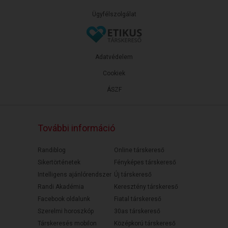
Ügyfélszolgálat
Adatvédelem
Cookiek
ÁSZF
További információ
Randiblog
Online társkereső
Sikertörténetek
Fényképes társkereső
Intelligens ajánlórendszer
Új társkereső
Randi Akadémia
Keresztény társkereső
Facebook oldalunk
Fiatal társkereső
Szerelmi horoszkóp
30as társkereső
Társkeresés mobilon
Középkorú társkereső