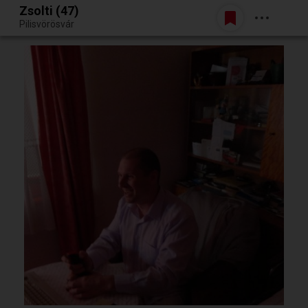
Zsolti (47)
Belépés
Pilisvörösvár
Egy jó randiból bármi lehet.