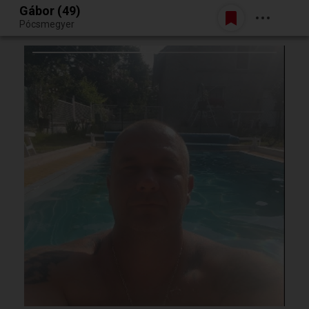
Gábor (49)
Belépés
Pócsmegyer
Egy jó randiból bármi lehet.