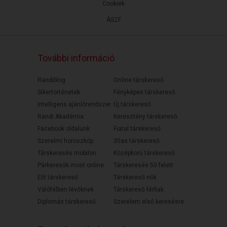
Cookiek
ÁSZF
További információ
Randiblog
Online társkereső
Sikertörténetek
Fényképes társkereső
Intelligens ajánlórendszer
Új társkereső
Randi Akadémia
Keresztény társkereső
Facebook oldalunk
Fiatal társkereső
Szerelmi horoszkóp
30as társkereső
Társkeresés mobilon
Középkorú társkereső
Párkeresők most online
Társkeresés 50 felett
Elit társkereső
Társkereső nők
Válófélben lévőknek
Társkereső férfiak
Diplomás társkereső
Szerelem első keresésre