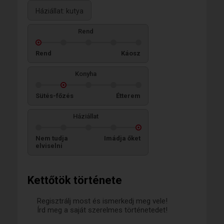
Háziállat: kutya
Rend
Rend
Káosz
Konyha
Sütés-főzés
Étterem
Háziállat
Nem tudja
Imádja őket
elviselni
Kettőtök története
Regisztrálj most és ismerkedj meg vele!
Írd meg a saját szerelmes történetedet!