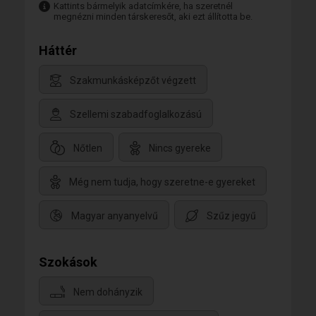
Kattints bármelyik adatcímkére, ha szeretnél
megnézni minden társkeresőt, aki ezt állította be.
Háttér
Szakmunkásképzőt végzett
Szellemi szabadfoglalkozású
Nőtlen
Nincs gyereke
Még nem tudja, hogy szeretne-e gyereket
Magyar anyanyelvű
Szűz jegyű
Szokások
Nem dohányzik