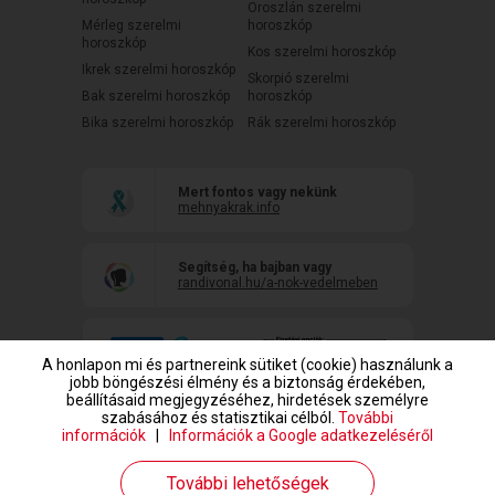
Oroszlán szerelmi
Mérleg szerelmi
horoszkóp
horoszkóp
Kos szerelmi horoszkóp
Ikrek szerelmi horoszkóp
Skorpió szerelmi
Bak szerelmi horoszkóp
horoszkóp
Bika szerelmi horoszkóp
Rák szerelmi horoszkóp
Mert fontos vagy nekünk
mehnyakrak.info
Segítség, ha bajban vagy
randivonal.hu/a-nok-vedelmeben
A honlapon mi és partnereink sütiket (cookie) használunk a
jobb böngészési élmény és a biztonság érdekében,
beállításaid megjegyzéséhez, hirdetések személyre
szabásához és statisztikai célból.
További
információk
|
Információk a Google adatkezeléséről
www.randivonal.hu © Copyright 1999-2026 Dating Central Europe Zrt.
További lehetőségek