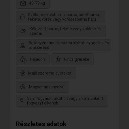
49-79 kg
Szőke, szőkésbarna, barna, sötétbarna,
fekete, vörös vagy vörösesbarna hajú
Kék, zöld, barna, fekete vagy zöldeskék
szemű
Ne legyen tanuló, háztartásbeli, nyugdíjas és
álláskereső
Hajadon
Nincs gyereke
Majd szeretne gyereket
Magyar anyanyelvű
Nem fogyaszt alkoholt vagy alkalmanként
fogyaszt alkoholt
Részletes adatok