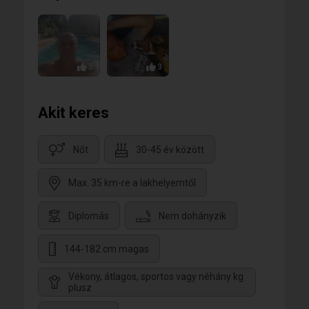
5
3
Akit keres
Nőt
30-45 év között
Max. 35 km-re a lakhelyemtől
Diplomás
Nem dohányzik
144-182 cm magas
Vékony, átlagos, sportos vagy néhány kg
plusz