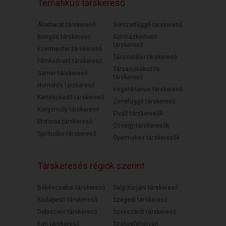
Tematikus társkereső
Állatbarát társkereső
Sorozatfüggő társkereső
Bringás társkereső
Színházkedvelő
társkereső
Ezermester társkereső
Táncoslábú társkereső
Filmkedvelő társkereső
Társasjátékozós
Gamer társkereső
társkereső
Humoros társkereső
Vegetáriánus társkereső
Kertészkedő társkereső
Zenefüggő társkereső
Könyvmoly társkereső
Elvált társkeresők
Motoros társkereső
Özvegy társkeresők
Spirituális társkereső
Gyermekes társkeresők
Társkeresés régiók szerint
Békéscsabai társkereső
Salgótarjáni társkereső
Budapesti társkereső
Szegedi társkereső
Debreceni társkereső
Szekszárdi társkereső
Egri társkereső
Székesfehérvári