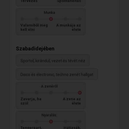
Tervezés
Spontaneitás
Munka
Valamiből meg
A munkája az
kell élni
élete
Szabadidejében
Sportol, kirándul, vezet és tévét néz
Disco és electronic, techno zenét hallgat
A zenéről
Zavarja, ha
A zene az
szól
élete
Nyaralás:
Tengerpart,
Hátizsák,