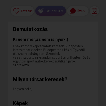
Tetszik
Üzenj
SzuperSzív
Bemutatkozás
Ki nem mer,az nem is nyer-:)
Csak komoly kapcsolatott keresek!Budapesten
èltem,most vidèken Budapesthez közel.Egyedül
élek,nem dohányzom.Szeretek
vezetni,sportolni,kirándulni,bogràcs,grill,sütès főzès
együtt is,sport autok,kerèkpàr.Ritkán járok
szorakozni.
Milyen társat keresek?
Legyen cèlja,
Képek