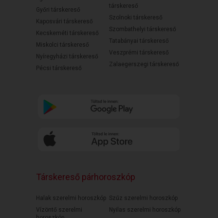
társkereső
Győri társkereső
Szolnoki társkereső
Kaposvári társkereső
Szombathelyi társkereső
Kecskeméti társkereső
Tatabányai társkereső
Miskolci társkereső
Veszprémi társkereső
Nyíregyházi társkereső
Zalaegerszegi társkereső
Pécsi társkereső
Társkereső párhoroszkóp
Halak szerelmi horoszkóp
Szűz szerelmi horoszkóp
Vízöntő szerelmi
Nyilas szerelmi horoszkóp
horoszkóp