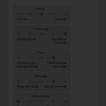
Humor
Vicces
Komoly
Pontosság
Mindig késik
Korábban
érkezik
Pénz
Könnyen jön,
Takarékosan
könnyen megy
beosztja
Társaság
Nagy társaság
Közeli barátok
Időbeosztás