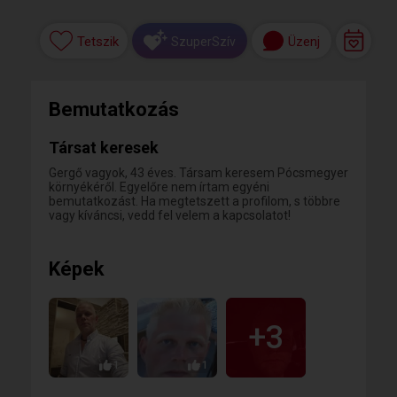
Tetszik
Üzenj
SzuperSzív
Bemutatkozás
Társat keresek
Gergő vagyok, 43 éves. Társam keresem Pócsmegyer
környékéről. Egyelőre nem írtam egyéni
bemutatkozást. Ha megtetszett a profilom, s többre
vagy kíváncsi, vedd fel velem a kapcsolatot!
Képek
+3
1
1