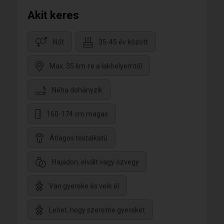
Akit keres
Nőt
35-45 év között
Max. 35 km-re a lakhelyemtől
Néha dohányzik
160-174 cm magas
Átlagos testalkatú
Hajadon, elvált vagy özvegy
Van gyereke és vele él
Lehet, hogy szeretne gyereket