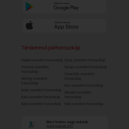
Társkereső párhoroszkóp
Halak szerelmi horoszkóp
Szűz szerelmi horoszkóp
Vízöntő szerelmi
Nyilas szerelmi horoszkóp
horoszkóp
Oroszlán szerelmi
Mérleg szerelmi
horoszkóp
horoszkóp
Kos szerelmi horoszkóp
Ikrek szerelmi horoszkóp
Skorpió szerelmi
Bak szerelmi horoszkóp
horoszkóp
Bika szerelmi horoszkóp
Rák szerelmi horoszkóp
Mert fontos vagy nekünk
mehnyakrak.info