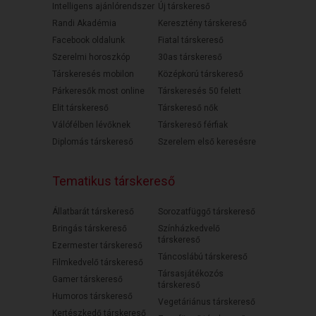
Intelligens ajánlórendszer
Új társkereső
Randi Akadémia
Keresztény társkereső
Facebook oldalunk
Fiatal társkereső
Szerelmi horoszkóp
30as társkereső
Társkeresés mobilon
Középkorú társkereső
Párkeresők most online
Társkeresés 50 felett
Elit társkereső
Társkereső nők
Válófélben lévőknek
Társkereső férfiak
Diplomás társkereső
Szerelem első keresésre
Tematikus társkereső
Állatbarát társkereső
Sorozatfüggő társkereső
Bringás társkereső
Színházkedvelő
társkereső
Ezermester társkereső
Táncoslábú társkereső
Filmkedvelő társkereső
Társasjátékozós
Gamer társkereső
társkereső
Humoros társkereső
Vegetáriánus társkereső
Kertészkedő társkereső