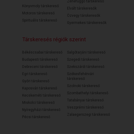
Zenefüggő társkereső
Könyvmoly társkereső
Elvált társkeresők
Motoros társkereső
Özvegy társkeresők
Spirituális társkereső
Gyermekes társkeresők
Társkeresés régiók szerint
Békéscsabai társkereső
Salgótarjáni társkereső
Budapesti társkereső
Szegedi társkereső
Debreceni társkereső
Szekszárdi társkereső
Egri társkereső
Székesfehérvári
társkereső
Győri társkereső
Szolnoki társkereső
Kaposvári társkereső
Szombathelyi társkereső
Kecskeméti társkereső
Tatabányai társkereső
Miskolci társkereső
Veszprémi társkereső
Nyíregyházi társkereső
Zalaegerszegi társkereső
Pécsi társkereső