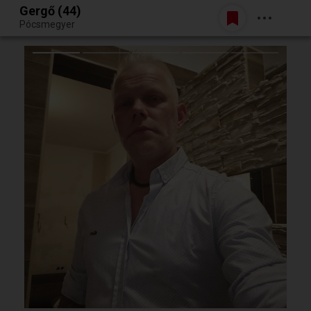
Gergő (44)
Belépés
Pócsmegyer
Egy jó randiból bármi lehet.