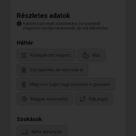
Részletes adatok
Kattints bármelyik adatcímkére, ha szeretnél
megnézni minden társkeresőt, aki ezt állította be.
Háttér
Középiskolát végzett
Más
Van gyereke, de nem vele él
Még nem tudja, hogy szeretne-e gyereket
Magyar anyanyelvű
Rák jegyű
Szokások
Néha dohányzik