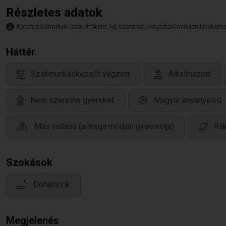
Részletes adatok
Kattints bármelyik adatcímkére, ha szeretnél megnézni minden társkeresőt,
Háttér
Szakmunkásképzőt végzett
Alkalmazott
Nem szeretne gyereket
Magyar anyanyelvű
Más vallású (a maga módján gyakorolja)
Rák
Szokások
Dohányzik
Megjelenés