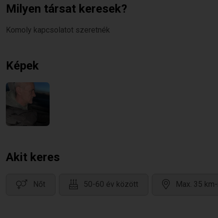
Milyen társat keresek?
Komoly kapcsolatot szeretnék
Képek
Akit keres
Nőt
50-60 év között
Max. 35 km-