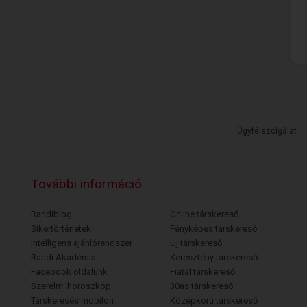
Ügyfélszolgálat
További információ
Randiblog
Online társkereső
Sikertörténetek
Fényképes társkereső
Intelligens ajánlórendszer
Új társkereső
Randi Akadémia
Keresztény társkereső
Facebook oldalunk
Fiatal társkereső
Szerelmi horoszkóp
30as társkereső
Társkeresés mobilon
Középkorú társkereső