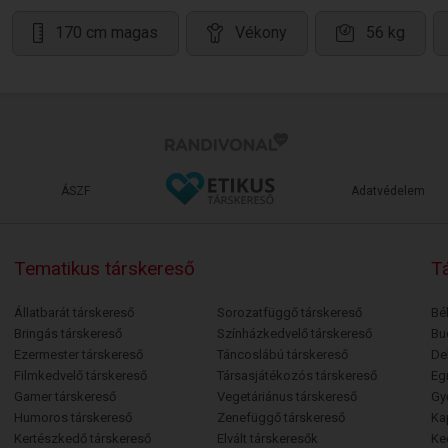
170 cm magas
Vékony
56 kg
ÁSZF
Adatvédelem
Tematikus társkereső
Tá
Állatbarát társkereső
Sorozatfüggő társkereső
Bé
Bringás társkereső
Színházkedvelő társkereső
Bu
Ezermester társkereső
Táncoslábú társkereső
De
Filmkedvelő társkereső
Társasjátékozós társkereső
Egr
Gamer társkereső
Vegetáriánus társkereső
Gy
Humoros társkereső
Zenefüggő társkereső
Ka
Kertészkedő társkereső
Elvált társkeresők
Ke