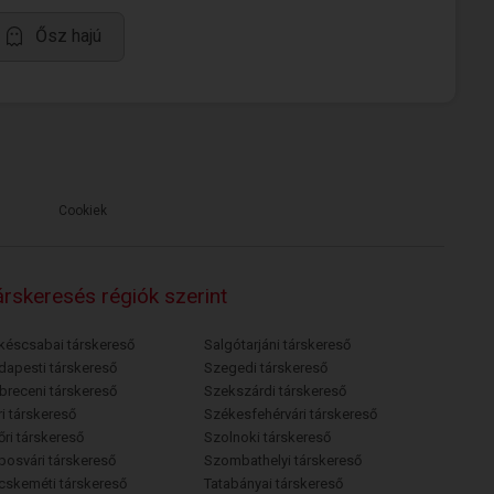
Ősz hajú
Cookiek
rskeresés régiók szerint
késcsabai társkereső
Salgótarjáni társkereső
dapesti társkereső
Szegedi társkereső
breceni társkereső
Szekszárdi társkereső
i társkereső
Székesfehérvári társkereső
őri társkereső
Szolnoki társkereső
posvári társkereső
Szombathelyi társkereső
cskeméti társkereső
Tatabányai társkereső