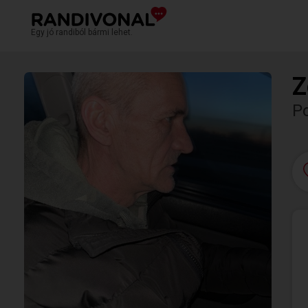
Egy jó randiból bármi lehet.
Z
P