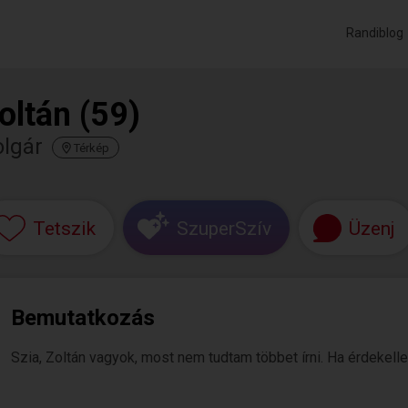
Randiblog
oltán (59)
olgár
Térkép
Tetszik
SzuperSzív
Üzenj
Bemutatkozás
Szia, Zoltán vagyok, most nem tudtam többet írni. Ha érdekellek