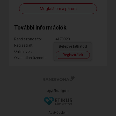
Megtalálom a párom
További információk
Randiazonosító:
4170923
Regisztrált:
Belépve láthatod
Online volt:
Regisztrálok
Olvasatlan üzenetei:
Ügyfélszolgálat
Adatvédelem