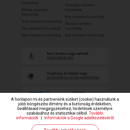
horoszkóp
Oroszlán szerelmi
Mérleg szerelmi
horoszkóp
horoszkóp
Kos szerelmi horoszkóp
Ikrek szerelmi horoszkóp
Skorpió szerelmi
Bak szerelmi horoszkóp
horoszkóp
Bika szerelmi horoszkóp
Rák szerelmi horoszkóp
Mert fontos vagy nekünk
mehnyakrak.info
Segítség, ha bajban vagy
randivonal.hu/a-nok-vedelmeben
A honlapon mi és partnereink sütiket (cookie) használunk a
jobb böngészési élmény és a biztonság érdekében,
beállításaid megjegyzéséhez, hirdetések személyre
szabásához és statisztikai célból.
További
információk
|
Információk a Google adatkezeléséről
www.randivonal.hu © Copyright 1999-2026 Dating Central Europe Zrt.