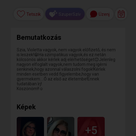
Tetszik
Üzenj
SzuperSzív
Bemutatkozás
Szia, Violetta vagyok, nem vagyok előfizető, és nem
is leszek!😁Ha szimpatikus vagyok,és ez netán
kölcsönös akkor kérlek adj elérhetőséget😊Jelenleg
nagyon elfoglalt vagyok,nem tudom meg igèrni
senkinek,hogy azonnal válaszolni fogok!Kérlek
minden esetben vedd figyelembe,hogy van
gyermekem....Ő az első az életembe!Ennek
tudatában ìrj!
Köszönöm!!☺️
Képek
+5