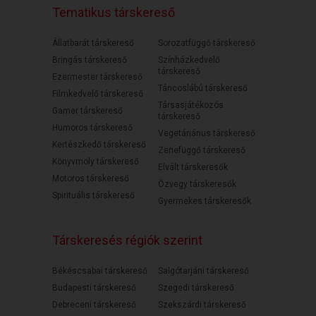
Tematikus társkereső
Állatbarát társkereső
Sorozatfüggő társkereső
Bringás társkereső
Színházkedvelő
társkereső
Ezermester társkereső
Táncoslábú társkereső
Filmkedvelő társkereső
Társasjátékozós
Gamer társkereső
társkereső
Humoros társkereső
Vegetáriánus társkereső
Kertészkedő társkereső
Zenefüggő társkereső
Könyvmoly társkereső
Elvált társkeresők
Motoros társkereső
Özvegy társkeresők
Spirituális társkereső
Gyermekes társkeresők
Társkeresés régiók szerint
Békéscsabai társkereső
Salgótarjáni társkereső
Budapesti társkereső
Szegedi társkereső
Debreceni társkereső
Szekszárdi társkereső