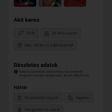
99+
82
Akit keres
Férfit
39-49 év között
Max. 100 km-re a lakhelyemtől
Részletes adatok
Kattints bármelyik adatcímkére, ha szeretnél
megnézni minden társkeresőt, aki ezt állította be.
Háttér
Középiskolát végzett
Hajadon
Van gyereke és vele él