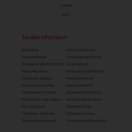
Cookiek
ÁSZF
További információ
Randiblog
Online társkereső
Sikertörténetek
Fényképes társkereső
Intelligens ajánlórendszer
Új társkereső
Randi Akadémia
Keresztény társkereső
Facebook oldalunk
Fiatal társkereső
Szerelmi horoszkóp
30as társkereső
Társkeresés mobilon
Középkorú társkereső
Párkeresők most online
Társkeresés 50 felett
Elit társkereső
Társkereső nők
Válófélben lévőknek
Társkereső férfiak
Diplomás társkereső
Szerelem első keresésre