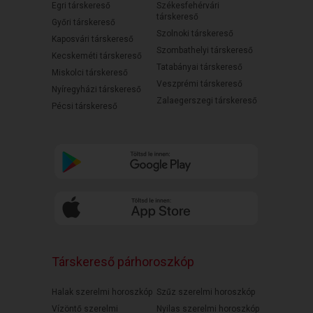
Egri társkereső
Székesfehérvári
társkereső
Győri társkereső
Szolnoki társkereső
Kaposvári társkereső
Szombathelyi társkereső
Kecskeméti társkereső
Tatabányai társkereső
Miskolci társkereső
Veszprémi társkereső
Nyíregyházi társkereső
Zalaegerszegi társkereső
Pécsi társkereső
Társkereső párhoroszkóp
Halak szerelmi horoszkóp
Szűz szerelmi horoszkóp
Vízöntő szerelmi
Nyilas szerelmi horoszkóp