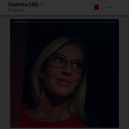
Violetta (45)
Belépés
Polgárdi
Egy jó randiból bármi lehet.