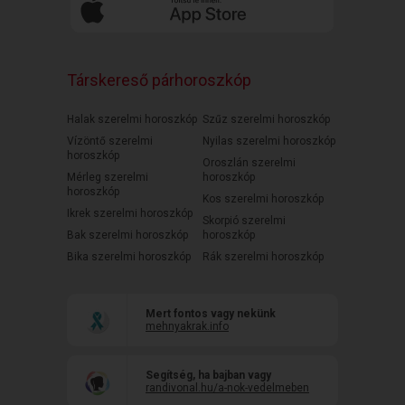
Társkereső párhoroszkóp
Halak szerelmi horoszkóp
Szűz szerelmi horoszkóp
Vízöntő szerelmi
Nyilas szerelmi horoszkóp
horoszkóp
Oroszlán szerelmi
Mérleg szerelmi
horoszkóp
horoszkóp
Kos szerelmi horoszkóp
Ikrek szerelmi horoszkóp
Skorpió szerelmi
Bak szerelmi horoszkóp
horoszkóp
Bika szerelmi horoszkóp
Rák szerelmi horoszkóp
Mert fontos vagy nekünk
mehnyakrak.info
Segítség, ha bajban vagy
randivonal.hu/a-nok-vedelmeben