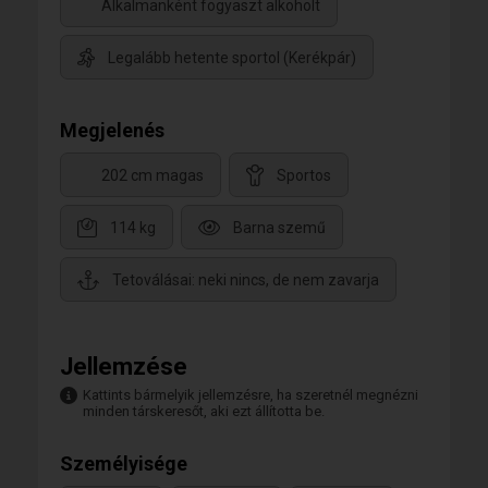
Alkalmanként fogyaszt alkoholt
Legalább hetente sportol (Kerékpár)
Megjelenés
202 cm magas
Sportos
114 kg
Barna szemű
Tetoválásai: neki nincs, de nem zavarja
Jellemzése
Kattints bármelyik jellemzésre, ha szeretnél megnézni
minden társkeresőt, aki ezt állította be.
Személyisége