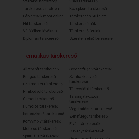
Szerelmi horoszkóp
30as társkereső
Társkeresés mobilon
Középkorú társkereső
Párkeresők most online
Társkeresés 50 felett
Elit társkereső
Társkereső nők
Válófélben lévőknek
Társkereső férfiak
Diplomás társkereső
Szerelem első keresésre
Tematikus társkereső
Állatbarát társkereső
Sorozatfüggő társkereső
Bringás társkereső
Színházkedvelő
társkereső
Ezermester társkereső
Táncoslábú társkereső
Filmkedvelő társkereső
Társasjátékozós
Gamer társkereső
társkereső
Humoros társkereső
Vegetáriánus társkereső
Kertészkedő társkereső
Zenefüggő társkereső
Könyvmoly társkereső
Elvált társkeresők
Motoros társkereső
Özvegy társkeresők
Spirituális társkereső
Gyermekes társkeresők