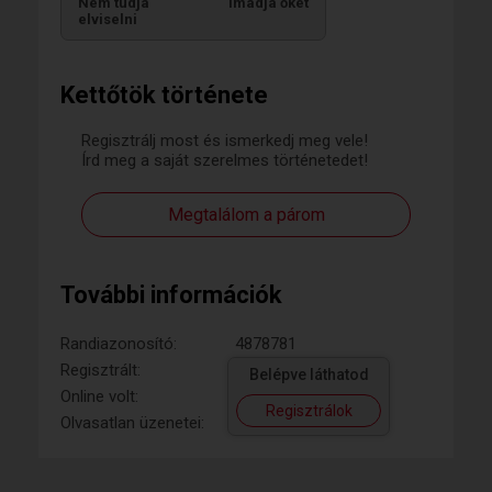
Nem tudja
Imádja őket
elviselni
Kettőtök története
Regisztrálj most és ismerkedj meg vele!
Írd meg a saját szerelmes történetedet!
Megtalálom a párom
További információk
Randiazonosító:
4878781
Regisztrált:
Belépve láthatod
Online volt:
Regisztrálok
Olvasatlan üzenetei: