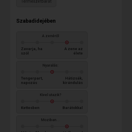
Természetbarát
Szabadidejében
A zenéről
Zavarja, ha
A zene az
szól
élete
Nyaralás:
Tengerpart,
Hátizsák,
napozás
kirándulás
Kivel utazik?
Kettesben
Barátokkal
Moziban...