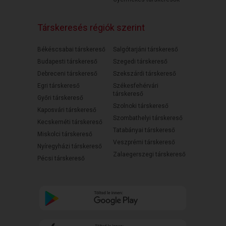
Társkeresés régiók szerint
Békéscsabai társkereső
Salgótarjáni társkereső
Budapesti társkereső
Szegedi társkereső
Debreceni társkereső
Szekszárdi társkereső
Egri társkereső
Székesfehérvári
társkereső
Győri társkereső
Szolnoki társkereső
Kaposvári társkereső
Szombathelyi társkereső
Kecskeméti társkereső
Tatabányai társkereső
Miskolci társkereső
Veszprémi társkereső
Nyíregyházi társkereső
Zalaegerszegi társkereső
Pécsi társkereső