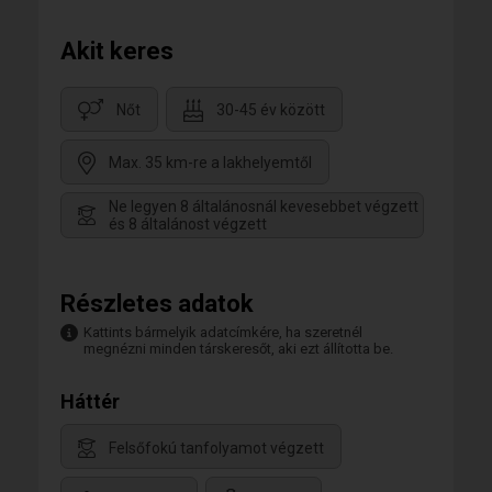
Akit keres
Nőt
30-45 év között
Max. 35 km-re a lakhelyemtől
Ne legyen 8 általánosnál kevesebbet végzett
és 8 általánost végzett
Részletes adatok
Kattints bármelyik adatcímkére, ha szeretnél
megnézni minden társkeresőt, aki ezt állította be.
Háttér
Felsőfokú tanfolyamot végzett