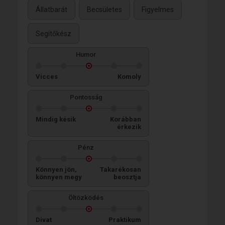
Állatbarát
Becsületes
Figyelmes
Segítőkész
Humor
Vicces
Komoly
Pontosság
Mindig késik
Korábban
érkezik
Pénz
Könnyen jön,
Takarékosan
könnyen megy
beosztja
Öltözködés
Divat
Praktikum