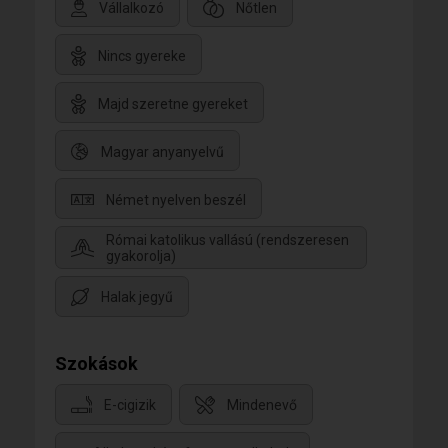
Vállalkozó
Nőtlen
Nincs gyereke
Majd szeretne gyereket
Magyar anyanyelvű
Német nyelven beszél
Római katolikus vallású (rendszeresen
gyakorolja)
Halak jegyű
Szokások
E-cigizik
Mindenevő