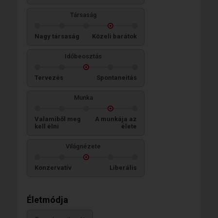
Társaság
Nagy társaság
Közeli barátok
Időbeosztás
Tervezés
Spontaneitás
Munka
Valamiből meg
A munkája az
kell élni
élete
Világnézete
Konzervatív
Liberális
Életmódja