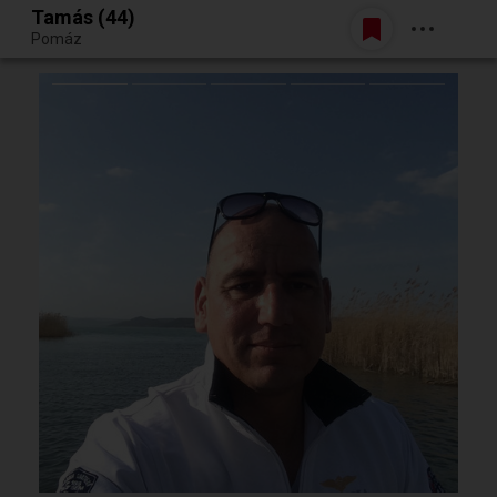
Tamás (44)
Belépés
Pomáz
Egy jó randiból bármi lehet.