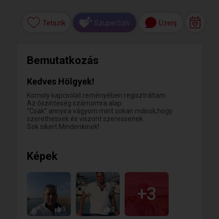
Tetszik
Üzenj
SzuperSzív
Bemutatkozás
Kedves Hölgyek!
Komoly kapcsolat reményében regisztráltam.
Az őszinteség számomra alap.
“Csak” annyira vágyom mint sokan mások,hogy
szerethessek és viszont szeressenek.
Sok sikert Mindenkinek!
Képek
+3
3
2