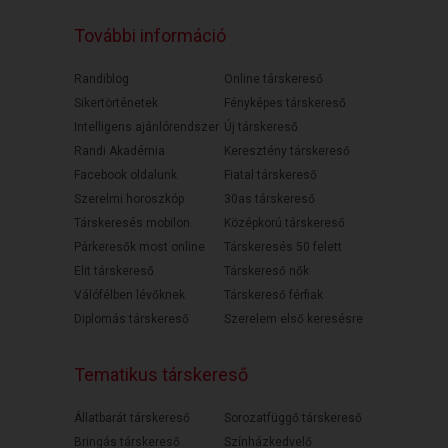
További információ
Randiblog
Online társkereső
Sikertörténetek
Fényképes társkereső
Intelligens ajánlórendszer
Új társkereső
Randi Akadémia
Keresztény társkereső
Facebook oldalunk
Fiatal társkereső
Szerelmi horoszkóp
30as társkereső
Társkeresés mobilon
Középkorú társkereső
Párkeresők most online
Társkeresés 50 felett
Elit társkereső
Társkereső nők
Válófélben lévőknek
Társkereső férfiak
Diplomás társkereső
Szerelem első keresésre
Tematikus társkereső
Állatbarát társkereső
Sorozatfüggő társkereső
Bringás társkereső
Színházkedvelő