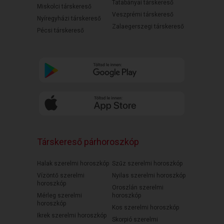
Tatabányai társkereső
Miskolci társkereső
Veszprémi társkereső
Nyíregyházi társkereső
Zalaegerszegi társkereső
Pécsi társkereső
Társkereső párhoroszkóp
Halak szerelmi horoszkóp
Szűz szerelmi horoszkóp
Vízöntő szerelmi
Nyilas szerelmi horoszkóp
horoszkóp
Oroszlán szerelmi
Mérleg szerelmi
horoszkóp
horoszkóp
Kos szerelmi horoszkóp
Ikrek szerelmi horoszkóp
Skorpió szerelmi