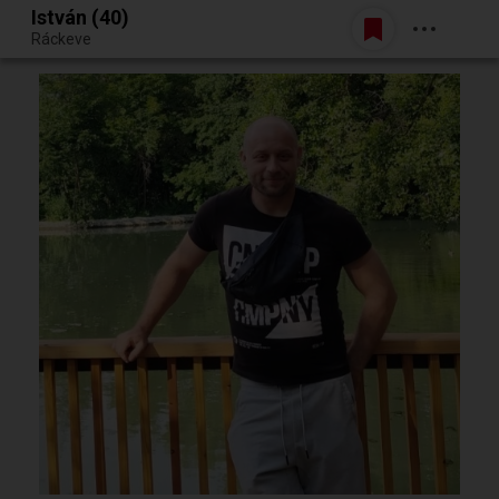
István (40)
Belépés
Ráckeve
Egy jó randiból bármi lehet.