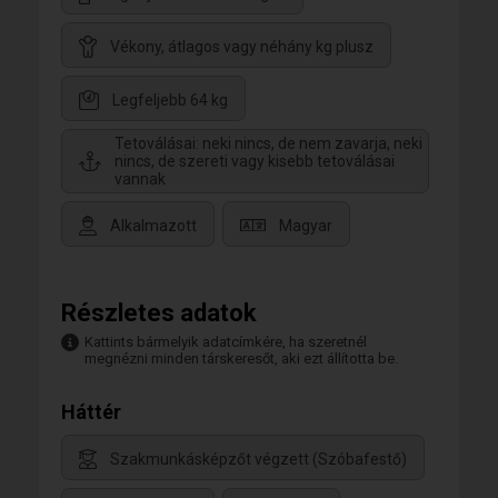
Vékony, átlagos vagy néhány kg plusz
Legfeljebb 64 kg
Tetoválásai: neki nincs, de nem zavarja, neki
nincs, de szereti vagy kisebb tetoválásai
vannak
Alkalmazott
Magyar
Részletes adatok
Kattints bármelyik adatcímkére, ha szeretnél
megnézni minden társkeresőt, aki ezt állította be.
Háttér
Szakmunkásképzőt végzett (Szóbafestő)