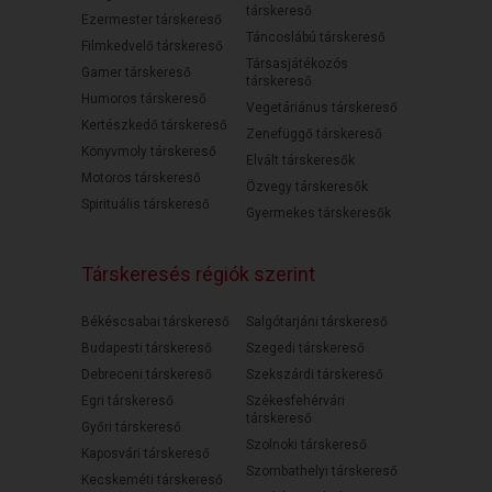
társkereső
Ezermester társkereső
Táncoslábú társkereső
Filmkedvelő társkereső
Társasjátékozós
Gamer társkereső
társkereső
Humoros társkereső
Vegetáriánus társkereső
Kertészkedő társkereső
Zenefüggő társkereső
Könyvmoly társkereső
Elvált társkeresők
Motoros társkereső
Özvegy társkeresők
Spirituális társkereső
Gyermekes társkeresők
Társkeresés régiók szerint
Békéscsabai társkereső
Salgótarjáni társkereső
Budapesti társkereső
Szegedi társkereső
Debreceni társkereső
Szekszárdi társkereső
Egri társkereső
Székesfehérvári
társkereső
Győri társkereső
Szolnoki társkereső
Kaposvári társkereső
Szombathelyi társkereső
Kecskeméti társkereső