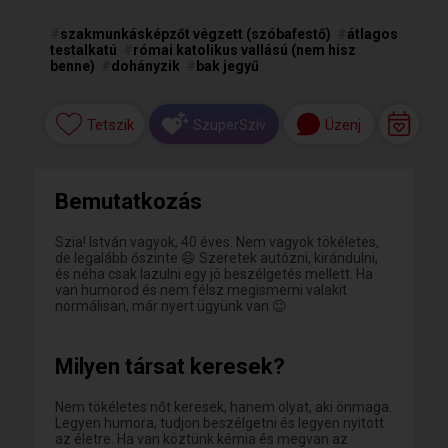
#
szakmunkásképzőt végzett (szóbafestő)
#
átlagos
testalkatú
#
római katolikus vallású (nem hisz
benne)
#
dohányzik
#
bak jegyű
Tetszik
Üzenj
SzuperSzív
Bemutatkozás
Szia! István vagyok, 40 éves. Nem vagyok tökéletes,
de legalább őszinte 😄 Szeretek autózni, kirándulni,
és néha csak lazulni egy jó beszélgetés mellett. Ha
van humorod és nem félsz megismerni valakit
normálisan, már nyert ügyünk van 😉
Milyen társat keresek?
Nem tökéletes nőt keresek, hanem olyat, aki önmaga.
Legyen humora, tudjon beszélgetni és legyen nyitott
az életre. Ha van köztünk kémia és megvan az