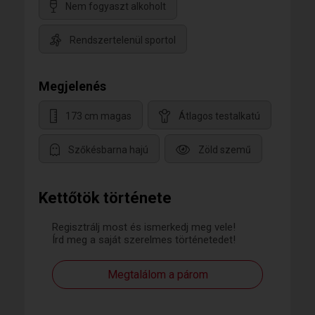
Nem fogyaszt alkoholt
Rendszertelenül sportol
Megjelenés
173 cm magas
Átlagos testalkatú
Szőkésbarna hajú
Zöld szemű
Kettőtök története
Regisztrálj most és ismerkedj meg vele!
Írd meg a saját szerelmes történetedet!
Megtalálom a párom