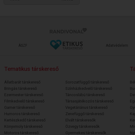
ÁSZF
Adatvédelem
Tematikus társkereső
Tá
Állatbarát társkereső
Sorozatfüggő társkereső
Bé
Bringás társkereső
Színházkedvelő társkereső
Bu
Ezermester társkereső
Táncoslábú társkereső
De
Filmkedvelő társkereső
Társasjátékozós társkereső
Egr
Gamer társkereső
Vegetáriánus társkereső
Gy
Humoros társkereső
Zenefüggő társkereső
Ka
Kertészkedő társkereső
Elvált társkeresők
Ke
Könyvmoly társkereső
Özvegy társkeresők
Mi
Motoros társkereső
Gyermekes társkeresők
Ny