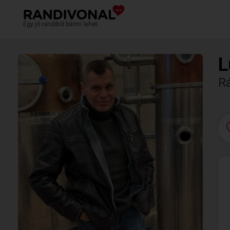
Egy jó randiból bármi lehet.
L
R