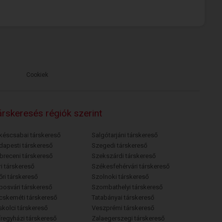
Cookiek
rskeresés régiók szerint
késcsabai társkereső
Salgótarjáni társkereső
dapesti társkereső
Szegedi társkereső
breceni társkereső
Szekszárdi társkereső
i társkereső
Székesfehérvári társkereső
őri társkereső
Szolnoki társkereső
posvári társkereső
Szombathelyi társkereső
cskeméti társkereső
Tatabányai társkereső
skolci társkereső
Veszprémi társkereső
íregyházi társkereső
Zalaegerszegi társkereső