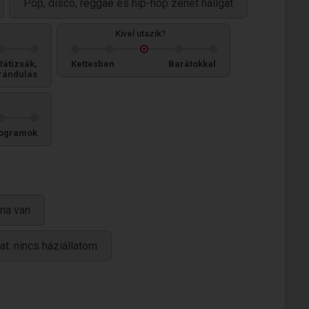
Pop, disco, reggae és hip-hop zenét hallgat
Kivel utazik?
Hátizsák,
Kettesben
Barátokkal
rándulás
ogramok
na van
at: nincs háziállatom