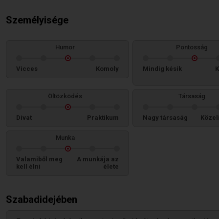
Személyisége
Humor
Pontosság
Vicces
Komoly
Mindig késik
K
Öltözködés
Társaság
Divat
Praktikum
Nagy társaság
Közel
Munka
Valamiből meg
A munkája az
kell élni
élete
Szabadidejében