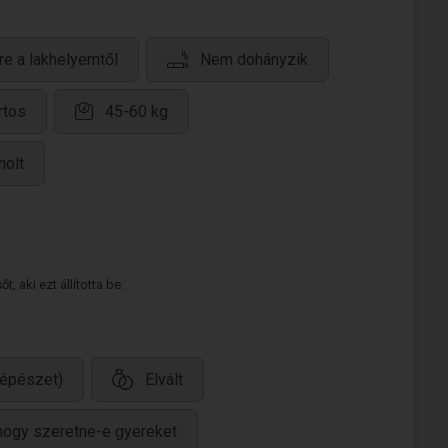
re a lakhelyemtől
Nem dohányzik
rtos
45-60 kg
holt
 aki ezt állította be.
épészet)
Elvált
hogy szeretne-e gyereket