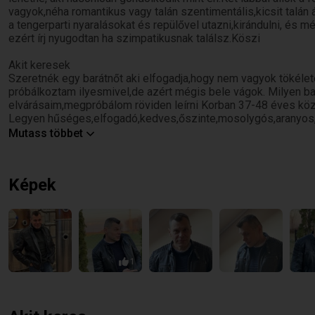
vagyok,néha romantikus vagy talán szentimentális,kicsit talá
a tengerparti nyaralásokat és repülővel utazni,kirándulni, é
ezért írj nyugodtan ha szimpatikusnak találsz.Köszi
Akit keresek
Szeretnék egy barátnőt aki elfogadja,hogy nem vagyok tökéle
próbálkoztam ilyesmivel,de azért mégis bele vágok. Milyen ba
elvárásaim,megpróbálom röviden leírni Korban 37-48 éves köz
Legyen hűséges,elfogadó,kedves,őszinte,mosolygós,aranyos,
nem sorolom tovább).Testalkat 155-170 cm magas, vékony de 
Mutass többet
függvénye.Haj viseletben bírom a bubi frizurát a hosszú hajat a
számít.
(Álmodozni azért szabad)mondtam,hogy béna vagyok!?!
Képek
Úgy érzem ezek visszafelé is elvárhatók.
Kivéve a haj!
Most már befejezem,ha mégis kíváncsi lennél keres meg!
Köszi Sziasztok
1