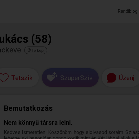
Randiblog
ukács (58)
áckeve
Térkép
Tetszik
SzuperSzív
Üzenj
Bemutatkozás
Nem könnyű társra lelni.
Kedves Ismeretlen! Köszönöm, hogy elolvasod soraim. Sziaszt
lehetne, aki hasonlóan gondolkodik mint én.Két lábbal állok a