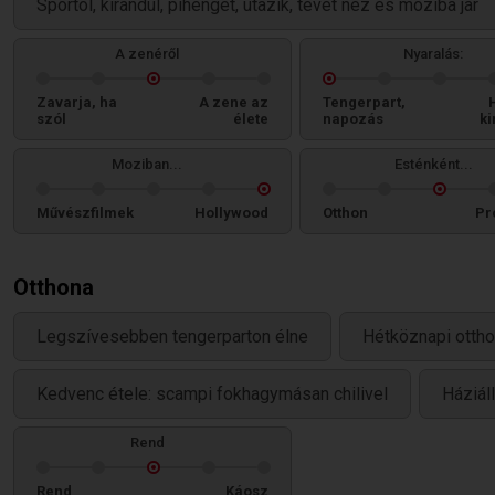
Sportol, kirándul, pihenget, utazik, tévét néz és moziba jár
A zenéről
Nyaralás:
Zavarja, ha
A zene az
Tengerpart,
szól
élete
napozás
ki
Moziban...
Esténként...
Művészfilmek
Hollywood
Otthon
Pr
Otthona
Legszívesebben tengerparton élne
Hétköznapi ottho
Kedvenc étele: scampi fokhagymásan chilivel
Háziáll
Rend
Rend
Káosz