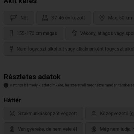
Akit keres
Nőt
37-46 év között
Max. 50 km-
155-170 cm magas
Vékony, átlagos vagy spo
Nem fogyaszt alkoholt vagy alkalmanként fogyaszt alko
Részletes adatok
Kattints bármelyik adatcímkére, ha szeretnél megnézni minden társkeresőt,
Háttér
Szakmunkásképzőt végzett
Középvezető (g
Van gyereke, de nem vele él
Még nem tudja, 