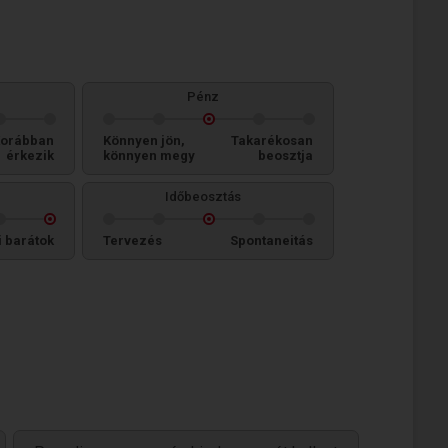
Pénz
orábban
Könnyen jön,
Takarékosan
érkezik
könnyen megy
beosztja
Időbeosztás
i barátok
Tervezés
Spontaneitás