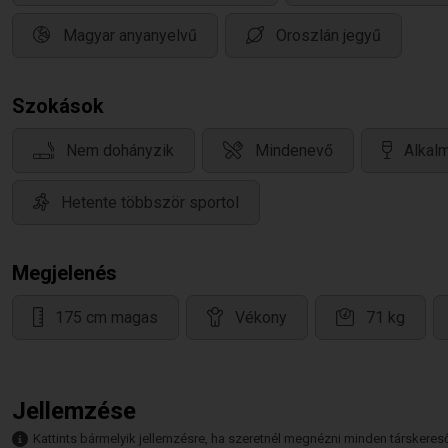
Magyar anyanyelvű
Oroszlán jegyű
Szokások
Nem dohányzik
Mindenevő
Alkalm
Hetente többször sportol
Megjelenés
175 cm magas
Vékony
71 kg
Jellemzése
Kattints bármelyik jellemzésre, ha szeretnél megnézni minden társkeresőt,