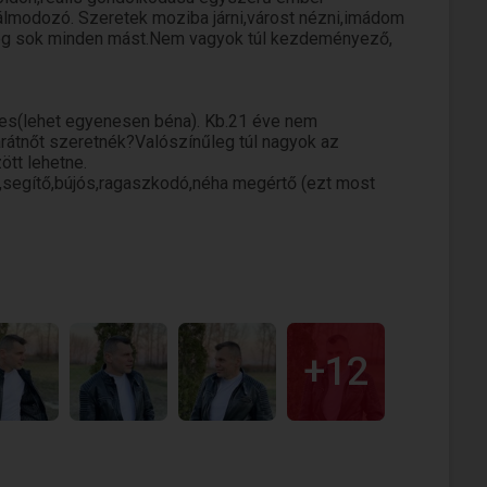
n álmodozó. Szeretek moziba járni,várost nézni,imádom
s még sok minden mást.Nem vagyok túl kezdeményező,
tes(lehet egyenesen béna). Kb.21 éve nem
rátnőt szeretnék?Valószínűleg túl nagyok az
ött lehetne.
segítő,bújós,ragaszkodó,néha megértő (ezt most
arányos,öltözködése sportos,elegáns,laza, alkalom
 göndört a copfot kinek mi áll jól.Úgy is az összkép
+12