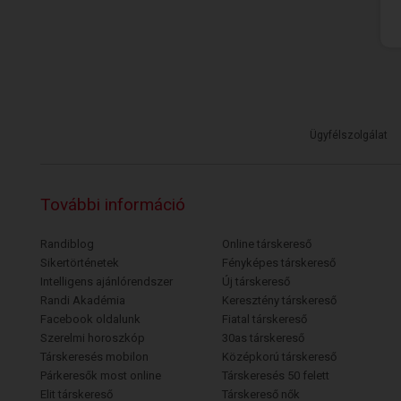
Ügyfélszolgálat
További információ
Randiblog
Online társkereső
Sikertörténetek
Fényképes társkereső
Intelligens ajánlórendszer
Új társkereső
Randi Akadémia
Keresztény társkereső
Facebook oldalunk
Fiatal társkereső
Szerelmi horoszkóp
30as társkereső
Társkeresés mobilon
Középkorú társkereső
Párkeresők most online
Társkeresés 50 felett
Elit társkereső
Társkereső nők