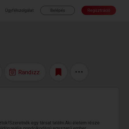
Ügyfélszolgálat
Belépés
Regisztráció
Randizz
ok!Szeretnék egy társat találni.Aki életem része
 földön,reális gondolkodású egyszerű ember