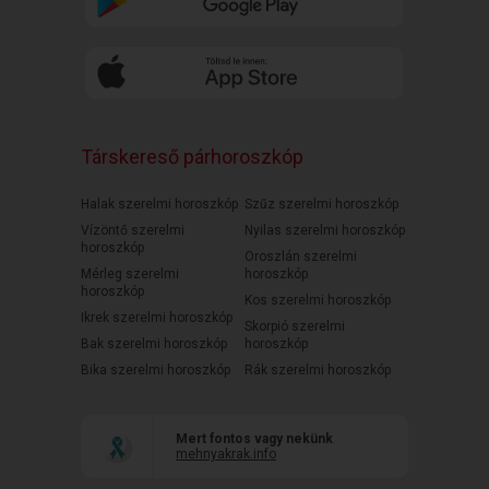
Társkereső párhoroszkóp
Halak szerelmi horoszkóp
Szűz szerelmi horoszkóp
Vízöntő szerelmi
Nyilas szerelmi horoszkóp
horoszkóp
Oroszlán szerelmi
Mérleg szerelmi
horoszkóp
horoszkóp
Kos szerelmi horoszkóp
Ikrek szerelmi horoszkóp
Skorpió szerelmi
Bak szerelmi horoszkóp
horoszkóp
Bika szerelmi horoszkóp
Rák szerelmi horoszkóp
Mert fontos vagy nekünk
mehnyakrak.info