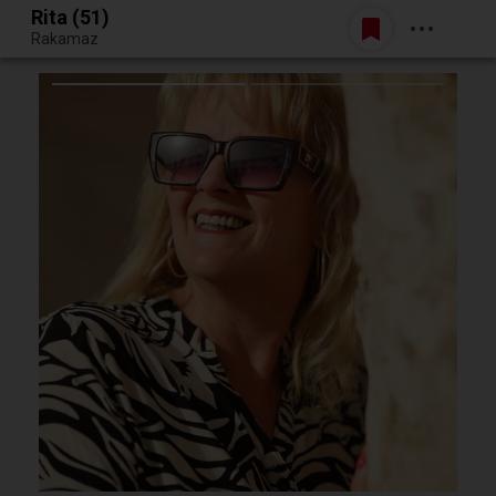
Rita (51)
Belépés
Rakamaz
Egy jó randiból bármi lehet.