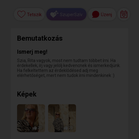
Tetszik
Üzenj
SzuperSzív
Bemutatkozás
Ismerj meg!
Szia, Rita vagyok, most nem tudtam többet írni. Ha
érdekellek, írj vagy jelölj kedvencnek és ismerkedjünk.
Ha felkeltettem az érdeklődésed adj meg
elérhetőséget, mert nem tudok írni mindenkinek :)
Képek
25
20