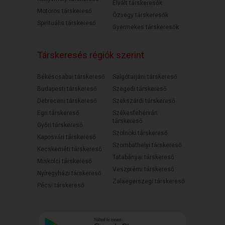
Elvált társkeresők
Motoros társkereső
Özvegy társkeresők
Spirituális társkereső
Gyermekes társkeresők
Társkeresés régiók szerint
Békéscsabai társkereső
Salgótarjáni társkereső
Budapesti társkereső
Szegedi társkereső
Debreceni társkereső
Szekszárdi társkereső
Egri társkereső
Székesfehérvári
társkereső
Győri társkereső
Szolnoki társkereső
Kaposvári társkereső
Szombathelyi társkereső
Kecskeméti társkereső
Tatabányai társkereső
Miskolci társkereső
Veszprémi társkereső
Nyíregyházi társkereső
Zalaegerszegi társkereső
Pécsi társkereső