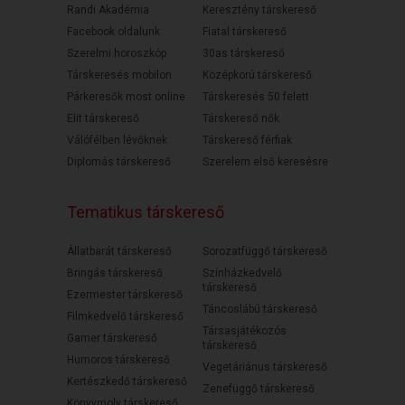
Randi Akadémia
Keresztény társkereső
Facebook oldalunk
Fiatal társkereső
Szerelmi horoszkóp
30as társkereső
Társkeresés mobilon
Középkorú társkereső
Párkeresők most online
Társkeresés 50 felett
Elit társkereső
Társkereső nők
Válófélben lévőknek
Társkereső férfiak
Diplomás társkereső
Szerelem első keresésre
Tematikus társkereső
Állatbarát társkereső
Sorozatfüggő társkereső
Bringás társkereső
Színházkedvelő
társkereső
Ezermester társkereső
Táncoslábú társkereső
Filmkedvelő társkereső
Társasjátékozós
Gamer társkereső
társkereső
Humoros társkereső
Vegetáriánus társkereső
Kertészkedő társkereső
Zenefüggő társkereső
Könyvmoly társkereső