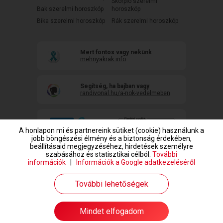
Skorpió szerelmi
Bak szerelmi horoszkóp
horoszkóp
Bika szerelmi horoszkóp
Rák szerelmi horoszkóp
Mert fontos vagy nekünk
mehnyakrak.info
Segítség, ha bajban vagy
randivonal.hu/a-nok-vedelmeben
A honlapon mi és partnereink sütiket (cookie) használunk a
jobb böngészési élmény és a biztonság érdekében,
beállításaid megjegyzéséhez, hirdetések személyre
szabásához és statisztikai célból.
További
információk
|
Információk a Google adatkezeléséről
www.randivonal.hu © Copyright 1999-2026 Dating Central Europe Zrt.
További lehetőségek
Mindet elfogadom