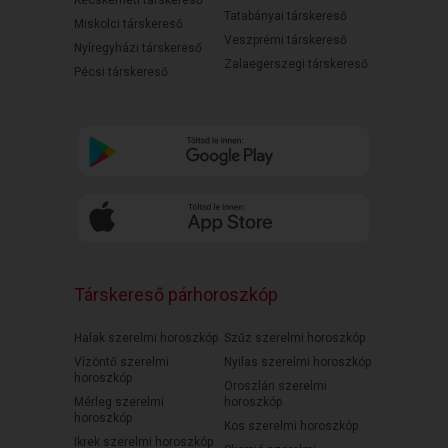
Kecskeméti társkereső
Tatabányai társkereső
Miskolci társkereső
Veszprémi társkereső
Nyíregyházi társkereső
Zalaegerszegi társkereső
Pécsi társkereső
Társkereső párhoroszkóp
Halak szerelmi horoszkóp
Szűz szerelmi horoszkóp
Vízöntő szerelmi
Nyilas szerelmi horoszkóp
horoszkóp
Oroszlán szerelmi
Mérleg szerelmi
horoszkóp
horoszkóp
Kos szerelmi horoszkóp
Ikrek szerelmi horoszkóp