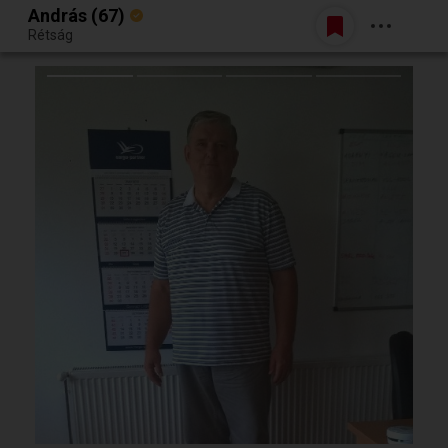
András (67)
Belépés
Rétság
Egy jó randiból bármi lehet.