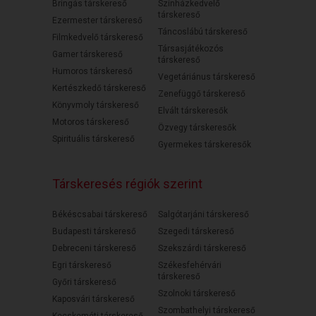
Bringás társkereső
Színházkedvelő
társkereső
Ezermester társkereső
Táncoslábú társkereső
Filmkedvelő társkereső
Társasjátékozós
Gamer társkereső
társkereső
Humoros társkereső
Vegetáriánus társkereső
Kertészkedő társkereső
Zenefüggő társkereső
Könyvmoly társkereső
Elvált társkeresők
Motoros társkereső
Özvegy társkeresők
Spirituális társkereső
Gyermekes társkeresők
Társkeresés régiók szerint
Békéscsabai társkereső
Salgótarjáni társkereső
Budapesti társkereső
Szegedi társkereső
Debreceni társkereső
Szekszárdi társkereső
Egri társkereső
Székesfehérvári
társkereső
Győri társkereső
Szolnoki társkereső
Kaposvári társkereső
Szombathelyi társkereső