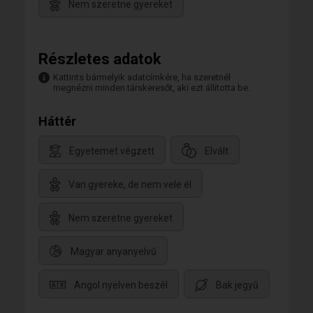
Nem szeretne gyereket
Részletes adatok
Kattints bármelyik adatcímkére, ha szeretnél
megnézni minden társkeresőt, aki ezt állította be.
Háttér
Egyetemet végzett
Elvált
Van gyereke, de nem vele él
Nem szeretne gyereket
Magyar anyanyelvű
Angol nyelven beszél
Bak jegyű