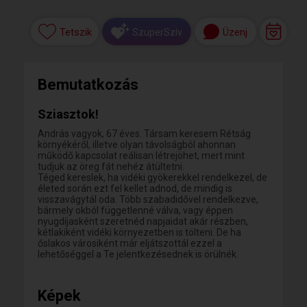
Tetszik
Üzenj
SzuperSzív
Bemutatkozás
Sziasztok!
András vagyok, 67 éves. Társam keresem Rétság
környékéről, illetve olyan távolságból ahonnan
működő kapcsolat reálisan létrejöhet, mert mint
tudjuk az öreg fát nehéz átültetni.
Téged kereslek, ha vidéki gyökerekkel rendelkezel, de
életed során ezt fel kellet adnod, de mindig is
visszavágytál oda. Több szabadidővel rendelkezve,
bármely okból függetlenné válva, vagy éppen
nyugdíjasként szeretnéd napjaidat akár részben,
kétlakiként vidéki környezetben is tölteni. De ha
őslakos városiként már eljátszottál ezzel a
lehetőséggel a Te jelentkezésednek is örülnék.
Képek