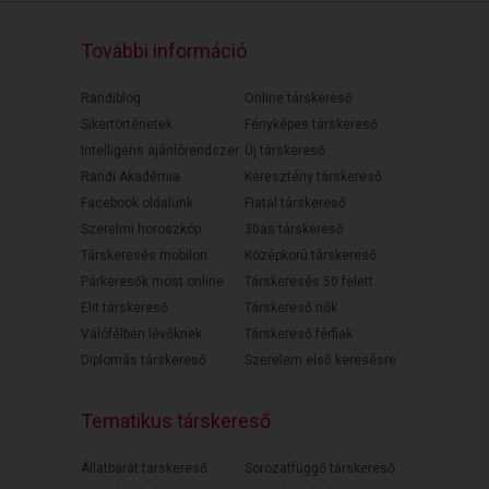
További információ
Randiblog
Online társkereső
Sikertörténetek
Fényképes társkereső
Intelligens ajánlórendszer
Új társkereső
Randi Akadémia
Keresztény társkereső
Facebook oldalunk
Fiatal társkereső
Szerelmi horoszkóp
30as társkereső
Társkeresés mobilon
Középkorú társkereső
Párkeresők most online
Társkeresés 50 felett
Elit társkereső
Társkereső nők
Válófélben lévőknek
Társkereső férfiak
Diplomás társkereső
Szerelem első keresésre
Tematikus társkereső
Állatbarát társkereső
Sorozatfüggő társkereső