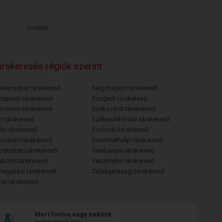
Cookiek
rskeresés régiók szerint
késcsabai társkereső
Salgótarjáni társkereső
dapesti társkereső
Szegedi társkereső
breceni társkereső
Szekszárdi társkereső
i társkereső
Székesfehérvári társkereső
őri társkereső
Szolnoki társkereső
posvári társkereső
Szombathelyi társkereső
cskeméti társkereső
Tatabányai társkereső
skolci társkereső
Veszprémi társkereső
íregyházi társkereső
Zalaegerszegi társkereső
csi társkereső
Mert fontos vagy nekünk
mehnyakrak.info