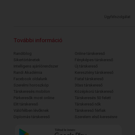
Ügyfélszolgálat
További információ
Randiblog
Online társkereső
Sikertörténetek
Fényképes társkereső
Intelligens ajánlórendszer
Új társkereső
Randi Akadémia
Keresztény társkereső
Facebook oldalunk
Fiatal társkereső
Szerelmi horoszkóp
30as társkereső
Társkeresés mobilon
Középkorú társkereső
Párkeresők most online
Társkeresés 50 felett
Elit társkereső
Társkereső nők
Válófélben lévőknek
Társkereső férfiak
Diplomás társkereső
Szerelem első keresésre