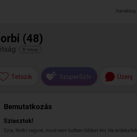
Randiblog
orbi (48)
étság
Térkép
Tetszik
SzuperSzív
Üzenj
Bemutatkozás
Sziasztok!
Szia, Norbi vagyok, most nem tudtam többet írni. Ha érdekellek,