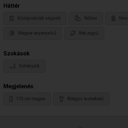
Háttér
Középiskolát végzett
Nőtlen
Ninc
Magyar anyanyelvű
Bak jegyű
Szokások
Dohányzik
Megjelenés
175 cm magas
Átlagos testalkatú