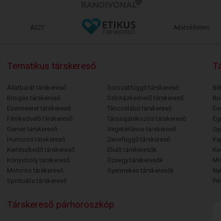
ÁSZF
Adatvédelem
Tematikus társkereső
Tá
Állatbarát társkereső
Sorozatfüggő társkereső
Bé
Bringás társkereső
Színházkedvelő társkereső
Bu
Ezermester társkereső
Táncoslábú társkereső
De
Filmkedvelő társkereső
Társasjátékozós társkereső
Egr
Gamer társkereső
Vegetáriánus társkereső
Gy
Humoros társkereső
Zenefüggő társkereső
Ka
Kertészkedő társkereső
Elvált társkeresők
Ke
Könyvmoly társkereső
Özvegy társkeresők
Mi
Motoros társkereső
Gyermekes társkeresők
Ny
Spirituális társkereső
Pé
Társkereső párhoroszkóp