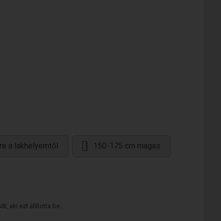
re a lakhelyemtől
150-175 cm magas
 aki ezt állította be.