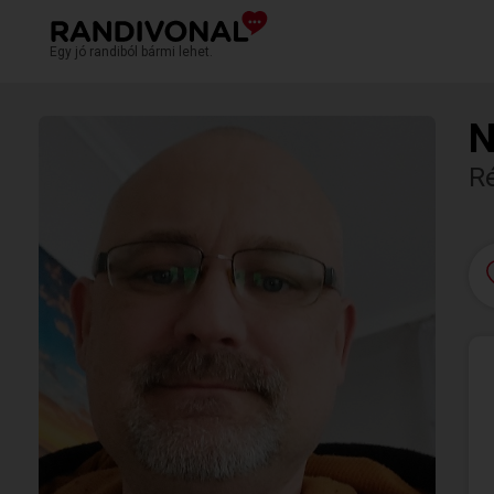
Egy jó randiból bármi lehet.
N
R