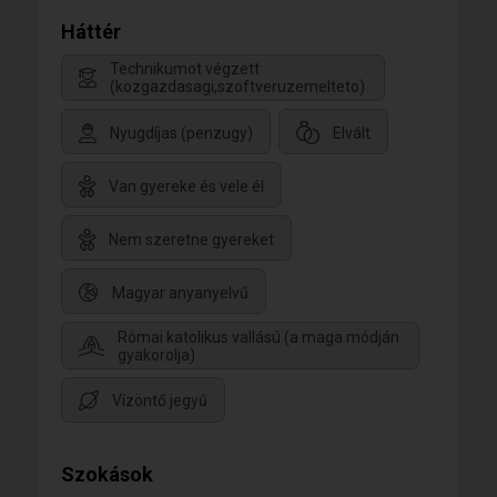
Háttér
Technikumot végzett
(kozgazdasagi,szoftveruzemelteto)
Nyugdíjas (penzugy)
Elvált
Van gyereke és vele él
Nem szeretne gyereket
Magyar anyanyelvű
Római katolikus vallású (a maga módján
gyakorolja)
Vízöntő jegyű
Szokások