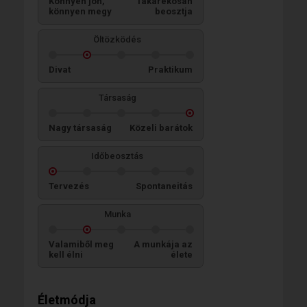
Könnyen jön,
Takarékosan
könnyen megy
beosztja
Öltözködés
Divat
Praktikum
Társaság
Nagy társaság
Közeli barátok
Időbeosztás
Tervezés
Spontaneitás
Munka
Valamiből meg
A munkája az
kell élni
élete
Életmódja