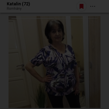
Katalin (72)
Belépés
Romhány
Egy jó randiból bármi lehet.