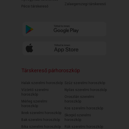
Zalaegerszegi társkereső
Pécsi társkereső
Társkereső párhoroszkóp
Halak szerelmi horoszkóp
Szűz szerelmi horoszkóp
Vízöntő szerelmi
Nyilas szerelmi horoszkóp
horoszkóp
Oroszlán szerelmi
Mérleg szerelmi
horoszkóp
horoszkóp
Kos szerelmi horoszkóp
Ikrek szerelmi horoszkóp
Skorpió szerelmi
Bak szerelmi horoszkóp
horoszkóp
Bika szerelmi horoszkóp
Rák szerelmi horoszkóp