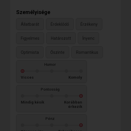
Személyisége
Állatbarát
Érdeklődő
Érzékeny
Figyelmes
Határozott
Ínyenc
Optimista
Őszinte
Romantikus
Humor
Vicces
Komoly
Pontosság
Mindig késik
Korábban
érkezik
Pénz