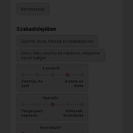
Kertészkedő
Szabadidejében
Sportol, olvas, fekszik és családdal van
Disco, latin, country és népzene, világzene
zenét hallgat
A zenéről
Zavarja, ha
A zene az
szól
élete
Nyaralás:
Tengerpart,
Hátizsák,
napozás
kirándulás
Kivel utazik?