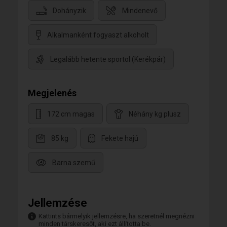
Dohányzik
Mindenevő
Alkalmanként fogyaszt alkoholt
Legalább hetente sportol (Kerékpár)
Megjelenés
172 cm magas
Néhány kg plusz
85 kg
Fekete hajú
Barna szemű
Jellemzése
Kattints bármelyik jellemzésre, ha szeretnél megnézni
minden társkeresőt, aki ezt állította be.