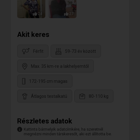
24
27
Akit keres
Férfit
59-73 év között
Max. 35 km-re a lakhelyemtől
172-195 cm magas
Átlagos testalkatú
80-110 kg
Részletes adatok
Kattints bármelyik adatcímkére, ha szeretnél
megnézni minden társkeresőt, aki ezt állította be.