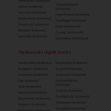
Filmkedvelő társkereső
Társasjátékozós
Gamer társkereső
társkereső
Humoros társkereső
Vegetáriánus társkereső
Kertészkedő társkereső
Zenefüggő társkereső
Könyvmoly társkereső
Elvált társkeresők
Motoros társkereső
Özvegy társkeresők
Spirituális társkereső
Gyermekes társkeresők
Társkeresés régiók szerint
Békéscsabai társkereső
Salgótarjáni társkereső
Budapesti társkereső
Szegedi társkereső
Debreceni társkereső
Szekszárdi társkereső
Egri társkereső
Székesfehérvári
társkereső
Győri társkereső
Szolnoki társkereső
Kaposvári társkereső
Szombathelyi társkereső
Kecskeméti társkereső
Tatabányai társkereső
Miskolci társkereső
Veszprémi társkereső
Nyíregyházi társkereső