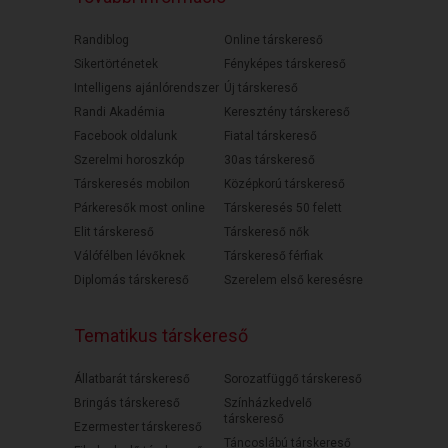
Randiblog
Online társkereső
Sikertörténetek
Fényképes társkereső
Intelligens ajánlórendszer
Új társkereső
Randi Akadémia
Keresztény társkereső
Facebook oldalunk
Fiatal társkereső
Szerelmi horoszkóp
30as társkereső
Társkeresés mobilon
Középkorú társkereső
Párkeresők most online
Társkeresés 50 felett
Elit társkereső
Társkereső nők
Válófélben lévőknek
Társkereső férfiak
Diplomás társkereső
Szerelem első keresésre
Tematikus társkereső
Állatbarát társkereső
Sorozatfüggő társkereső
Bringás társkereső
Színházkedvelő
társkereső
Ezermester társkereső
Táncoslábú társkereső