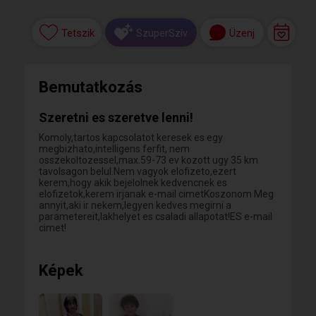
Tetszik
Üzenj
SzuperSzív
Bemutatkozás
Szeretni es szeretve lenni!
Komoly,tartos kapcsolatot keresek es egy
megbizhato,intelligens ferfit, nem
osszekoltozessel,max.59-73 ev kozott ugy 35 km
tavolsagon belul.Nem vagyok elofizeto,ezert
kerem,hogy akik bejelolnek kedvencnek es
elofizetok,kerem irjanak e-mail cimetKoszonom Meg
annyit,aki ir nekem,legyen kedves megirni a
parametereit,lakhelyet es csaladi allapotat!ES e-mail
cimet!
Képek