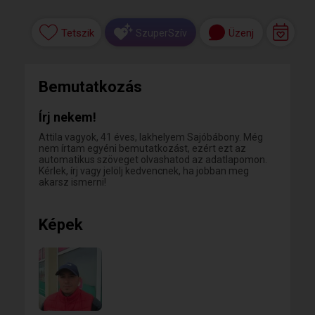
Tetszik
Üzenj
SzuperSzív
Bemutatkozás
Írj nekem!
Attila vagyok, 41 éves, lakhelyem Sajóbábony. Még
nem írtam egyéni bemutatkozást, ezért ezt az
automatikus szöveget olvashatod az adatlapomon.
Kérlek, írj vagy jelölj kedvencnek, ha jobban meg
akarsz ismerni!
Képek