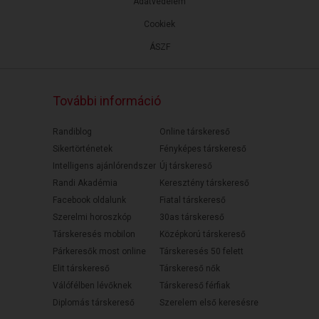
Adatvédelem
Cookiek
ÁSZF
További információ
Randiblog
Online társkereső
Sikertörténetek
Fényképes társkereső
Intelligens ajánlórendszer
Új társkereső
Randi Akadémia
Keresztény társkereső
Facebook oldalunk
Fiatal társkereső
Szerelmi horoszkóp
30as társkereső
Társkeresés mobilon
Középkorú társkereső
Párkeresők most online
Társkeresés 50 felett
Elit társkereső
Társkereső nők
Válófélben lévőknek
Társkereső férfiak
Diplomás társkereső
Szerelem első keresésre