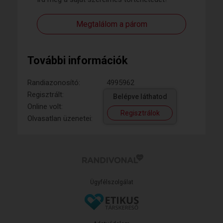
Megtalálom a párom
További információk
Randiazonosító:
4995962
Regisztrált:
Belépve láthatod
Online volt:
Regisztrálok
Olvasatlan üzenetei:
Ügyfélszolgálat