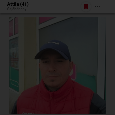
Attila (41)
Belépés
Sajóbábony
Egy jó randiból bármi lehet.