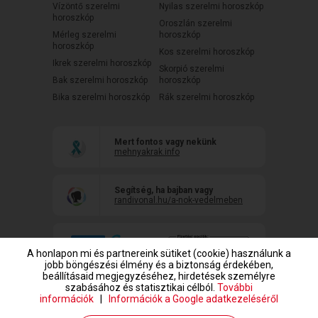
Vízöntő szerelmi
Nyilas szerelmi horoszkóp
horoszkóp
Oroszlán szerelmi
Mérleg szerelmi
horoszkóp
horoszkóp
Kos szerelmi horoszkóp
Ikrek szerelmi horoszkóp
Skorpió szerelmi
Bak szerelmi horoszkóp
horoszkóp
Bika szerelmi horoszkóp
Rák szerelmi horoszkóp
Mert fontos vagy nekünk
mehnyakrak.info
Segítség, ha bajban vagy
randivonal.hu/a-nok-vedelmeben
A honlapon mi és partnereink sütiket (cookie) használunk a
jobb böngészési élmény és a biztonság érdekében,
beállításaid megjegyzéséhez, hirdetések személyre
szabásához és statisztikai célból.
További
információk
|
Információk a Google adatkezeléséről