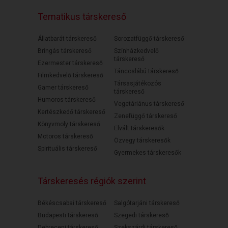
Tematikus társkereső
Állatbarát társkereső
Sorozatfüggő társkereső
Bringás társkereső
Színházkedvelő
társkereső
Ezermester társkereső
Táncoslábú társkereső
Filmkedvelő társkereső
Társasjátékozós
Gamer társkereső
társkereső
Humoros társkereső
Vegetáriánus társkereső
Kertészkedő társkereső
Zenefüggő társkereső
Könyvmoly társkereső
Elvált társkeresők
Motoros társkereső
Özvegy társkeresők
Spirituális társkereső
Gyermekes társkeresők
Társkeresés régiók szerint
Békéscsabai társkereső
Salgótarjáni társkereső
Budapesti társkereső
Szegedi társkereső
Debreceni társkereső
Szekszárdi társkereső