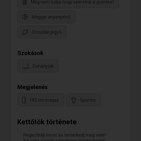
Még nem tudja, hogy szeretne-e gyereket
Magyar anyanyelvű
Oroszlán jegyű
Szokások
Dohányzik
Megjelenés
182 cm magas
Sportos
Kettőtök története
Regisztrálj most és ismerkedj meg vele!
Írd meg a saját szerelmes történetedet!