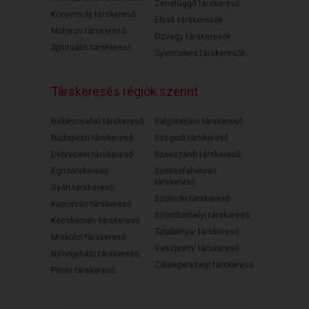
Zenefüggő társkereső
Könyvmoly társkereső
Elvált társkeresők
Motoros társkereső
Özvegy társkeresők
Spirituális társkereső
Gyermekes társkeresők
Társkeresés régiók szerint
Békéscsabai társkereső
Salgótarjáni társkereső
Budapesti társkereső
Szegedi társkereső
Debreceni társkereső
Szekszárdi társkereső
Egri társkereső
Székesfehérvári
társkereső
Győri társkereső
Szolnoki társkereső
Kaposvári társkereső
Szombathelyi társkereső
Kecskeméti társkereső
Tatabányai társkereső
Miskolci társkereső
Veszprémi társkereső
Nyíregyházi társkereső
Zalaegerszegi társkereső
Pécsi társkereső