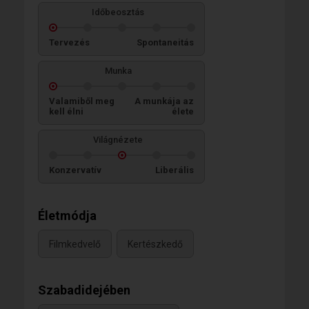
Időbeosztás
Tervezés
Spontaneitás
Munka
Valamiből meg
A munkája az
kell élni
élete
Világnézete
Konzervatív
Liberális
Életmódja
Filmkedvelő
Kertészkedő
Szabadidejében