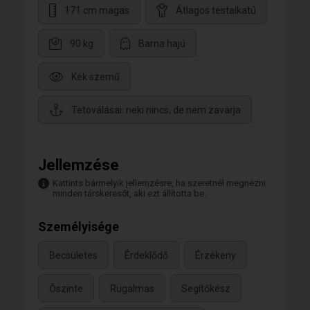
171 cm magas
Átlagos testalkatú
90 kg
Barna hajú
Kék szemű
Tetoválásai: neki nincs, de nem zavarja
Jellemzése
Kattints bármelyik jellemzésre, ha szeretnél megnézni
minden társkeresőt, aki ezt állította be.
Személyisége
Becsületes
Érdeklődő
Érzékeny
Őszinte
Rugalmas
Segítőkész