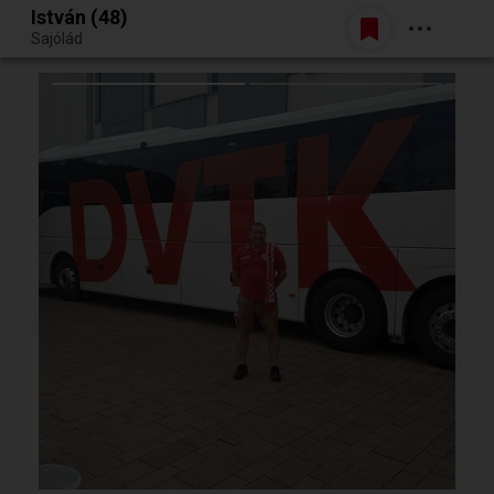
István (48)
Belépés
Sajólád
Egy jó randiból bármi lehet.