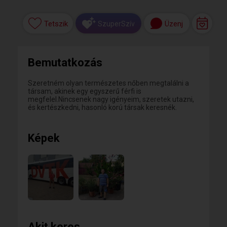
Tetszik
Üzenj
SzuperSzív
Bemutatkozás
Szeretném olyan természetes nőben megtalálni a
társam, akinek egy egyszerű férfi is
megfelel.Nincsenek nagy igényeim, szeretek utazni,
és kertészkedni, hasonló korú társak keresnék.
Képek
Akit keres