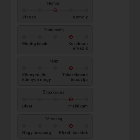
Humor
Vicces
Komoly
Pontosság
Mindig késik
Korábban
érkezik
Pénz
Könnyen jön,
Takarékosan
könnyen megy
beosztja
Öltözködés
Divat
Praktikum
Társaság
Nagy társaság
Közeli barátok