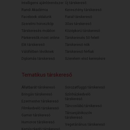
Intelligens ajánlórendszer
Új társkereső
Randi Akadémia
Keresztény társkereső
Facebook oldalunk
Fiatal társkereső
Szerelmi horoszkóp
30as társkereső
Társkeresés mobilon
Középkorú társkereső
Párkeresők most online
Társkeresés 50 felett
Elit társkereső
Társkereső nők
Válófélben lévőknek
Társkereső férfiak
Diplomás társkereső
Szerelem első keresésre
Tematikus társkereső
Állatbarát társkereső
Sorozatfüggő társkereső
Bringás társkereső
Színházkedvelő
társkereső
Ezermester társkereső
Táncoslábú társkereső
Filmkedvelő társkereső
Társasjátékozós
Gamer társkereső
társkereső
Humoros társkereső
Vegetáriánus társkereső
Kertészkedő társkereső