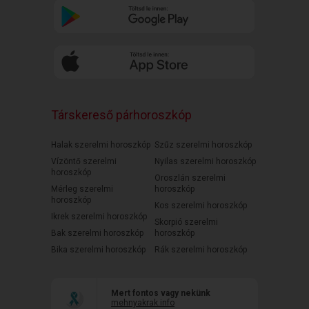
Társkereső párhoroszkóp
Halak szerelmi horoszkóp
Szűz szerelmi horoszkóp
Vízöntő szerelmi
Nyilas szerelmi horoszkóp
horoszkóp
Oroszlán szerelmi
Mérleg szerelmi
horoszkóp
horoszkóp
Kos szerelmi horoszkóp
Ikrek szerelmi horoszkóp
Skorpió szerelmi
Bak szerelmi horoszkóp
horoszkóp
Bika szerelmi horoszkóp
Rák szerelmi horoszkóp
Mert fontos vagy nekünk
mehnyakrak.info