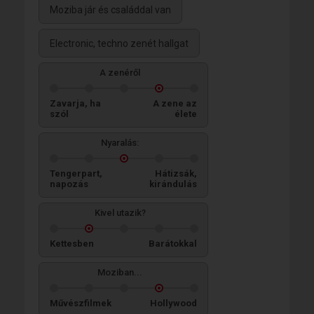
Moziba jár és családdal van
Electronic, techno zenét hallgat
A zenéről
Zavarja, ha
A zene az
szól
élete
Nyaralás:
Tengerpart,
Hátizsák,
napozás
kirándulás
Kivel utazik?
Kettesben
Barátokkal
Moziban...
Művészfilmek
Hollywood