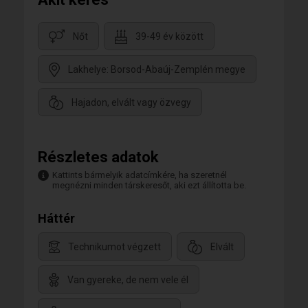
Nőt
39-49 év között
Lakhelye: Borsod-Abaúj-Zemplén megye
Hajadon, elvált vagy özvegy
Részletes adatok
Kattints bármelyik adatcímkére, ha szeretnél
megnézni minden társkeresőt, aki ezt állította be.
Háttér
Technikumot végzett
Elvált
Van gyereke, de nem vele él