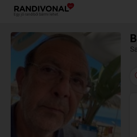
Egy jó randiból bármi lehet.
B
Sa