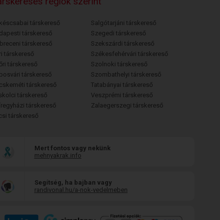
rskeresés régiók szerint
késcsabai társkereső
Salgótarjáni társkereső
dapesti társkereső
Szegedi társkereső
breceni társkereső
Szekszárdi társkereső
i társkereső
Székesfehérvári társkereső
őri társkereső
Szolnoki társkereső
posvári társkereső
Szombathelyi társkereső
cskeméti társkereső
Tatabányai társkereső
skolci társkereső
Veszprémi társkereső
íregyházi társkereső
Zalaegerszegi társkereső
csi társkereső
Mert fontos vagy nekünk
mehnyakrak.info
Segítség, ha bajban vagy
randivonal.hu/a-nok-vedelmeben