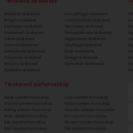
Tematikus társkereső
Tá
Állatbarát társkereső
Sorozatfüggő társkereső
Bé
Bringás társkereső
Színházkedvelő társkereső
Bu
Ezermester társkereső
Táncoslábú társkereső
De
Filmkedvelő társkereső
Társasjátékozós társkereső
Egr
Gamer társkereső
Vegetáriánus társkereső
Gy
Humoros társkereső
Zenefüggő társkereső
Ka
Kertészkedő társkereső
Elvált társkeresők
Ke
Könyvmoly társkereső
Özvegy társkeresők
Mi
Motoros társkereső
Gyermekes társkeresők
Ny
Spirituális társkereső
Pé
Társkereső párhoroszkóp
Halak szerelmi horoszkóp
Szűz szerelmi horoszkóp
Vízöntő szerelmi horoszkóp
Nyilas szerelmi horoszkóp
Mérleg szerelmi horoszkóp
Oroszlán szerelmi horoszkóp
Ikrek szerelmi horoszkóp
Kos szerelmi horoszkóp
Bak szerelmi horoszkóp
Skorpió szerelmi horoszkóp
Bika szerelmi horoszkóp
Rák szerelmi horoszkóp