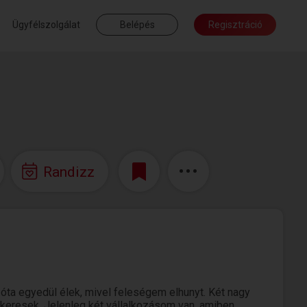
Ügyfélszolgálat
Belépés
Regisztráció
Randizz
óta egyedül élek, mivel feleségem elhunyt. Két nagy
keresek. Jelenleg két vállalkozásom van, amiben