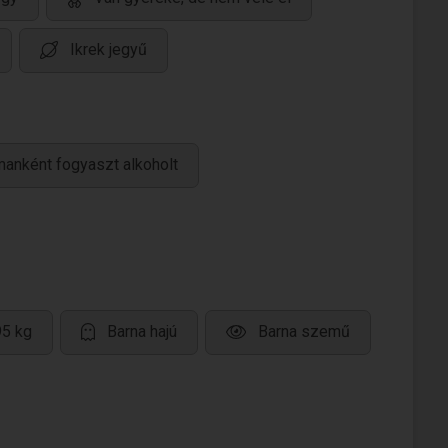
Ikrek jegyű
manként fogyaszt alkoholt
95 kg
Barna hajú
Barna szemű