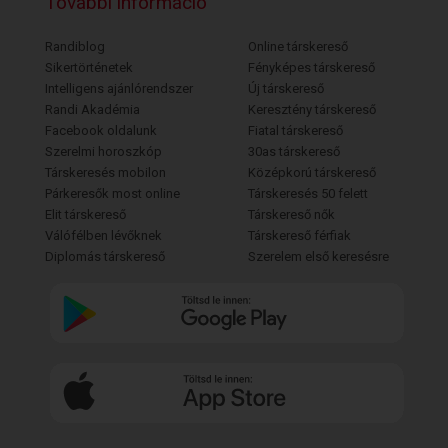
További információ
Randiblog
Online társkereső
Sikertörténetek
Fényképes társkereső
Intelligens ajánlórendszer
Új társkereső
Randi Akadémia
Keresztény társkereső
Facebook oldalunk
Fiatal társkereső
Szerelmi horoszkóp
30as társkereső
Társkeresés mobilon
Középkorú társkereső
Párkeresők most online
Társkeresés 50 felett
Elit társkereső
Társkereső nők
Válófélben lévőknek
Társkereső férfiak
Diplomás társkereső
Szerelem első keresésre