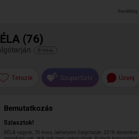
Randiblog
ÉLA (76)
lgótarján
Térkép
Tetszik
SzuperSzív
Üzenj
Bemutatkozás
Sziasztok!
BÉLA vagyok, 70 éves, lakhelyem Salgótarján. 2018 december 
gyerekem van, akik már nem velem élnek. Komoly kapcsolatot 