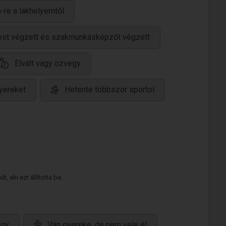
-re a lakhelyemtől
ánost végzett és szakmunkásképzőt végzett
Elvált vagy özvegy
yereket
Hetente többször sportol
 aki ezt állította be.
gy
Van gyereke, de nem vele él