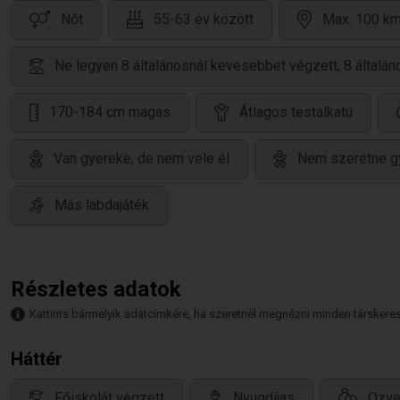
Nőt
55-63 év között
Max. 100 km
Ne legyen 8 általánosnál kevesebbet végzett, 8 által
170-184 cm magas
Átlagos testalkatú
Van gyereke, de nem vele él
Nem szeretne g
Más labdajáték
Részletes adatok
Kattints bármelyik adatcímkére, ha szeretnél megnézni minden társkeresőt,
Háttér
Főiskolát végzett
Nyugdíjas
Özve