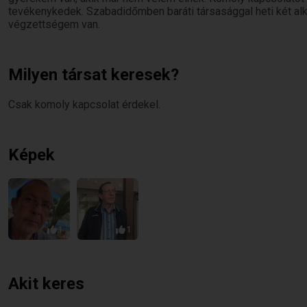
tevékenykedek. Szabadidőmben baráti társasággal heti két a
végzettségem van.
Milyen társat keresek?
Csak komoly kapcsolat érdekel.
Képek
1
1
Akit keres