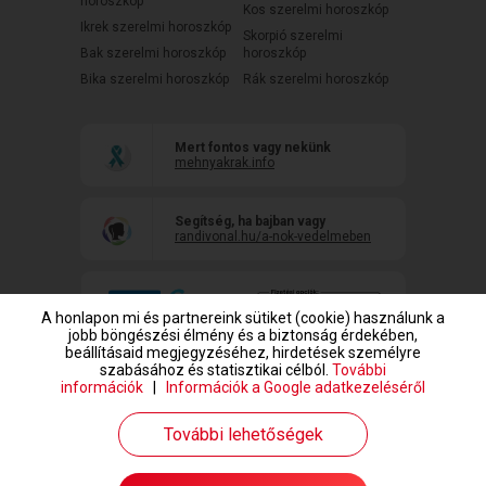
horoszkóp
Kos szerelmi horoszkóp
Ikrek szerelmi horoszkóp
Skorpió szerelmi
Bak szerelmi horoszkóp
horoszkóp
Bika szerelmi horoszkóp
Rák szerelmi horoszkóp
Mert fontos vagy nekünk
mehnyakrak.info
Segítség, ha bajban vagy
randivonal.hu/a-nok-vedelmeben
A honlapon mi és partnereink sütiket (cookie) használunk a
jobb böngészési élmény és a biztonság érdekében,
beállításaid megjegyzéséhez, hirdetések személyre
szabásához és statisztikai célból.
További
információk
|
Információk a Google adatkezeléséről
www.randivonal.hu © Copyright 1999-2026 Dating Central Europe Zrt.
További lehetőségek