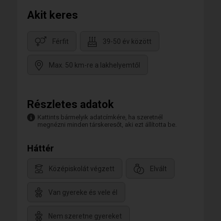
Akit keres
Férfit
39-50 év között
Max. 50 km-re a lakhelyemtől
Részletes adatok
Kattints bármelyik adatcímkére, ha szeretnél
megnézni minden társkeresőt, aki ezt állította be.
Háttér
Középiskolát végzett
Elvált
Van gyereke és vele él
Nem szeretne gyereket