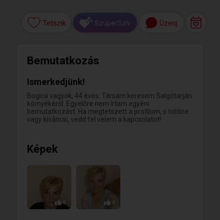
Tetszik
Üzenj
SzuperSzív
Bemutatkozás
Ismerkedjünk!
Bogica vagyok, 44 éves. Társam keresem Salgótarján
környékéről. Egyelőre nem írtam egyéni
bemutatkozást. Ha megtetszett a profilom, s többre
vagy kíváncsi, vedd fel velem a kapcsolatot!
Képek
8
4