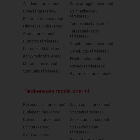
Állatbarát társkereső
Sorozatfüggő társkereső
Bringás társkereső
Színházkedvelő
társkereső
Ezermester társkereső
Táncoslábú társkereső
Filmkedvelő társkereső
Társasjátékozós
Gamer társkereső
társkereső
Humoros társkereső
Vegetáriánus társkereső
Kertészkedő társkereső
Zenefüggő társkereső
Könyvmoly társkereső
Elvált társkeresők
Motoros társkereső
Özvegy társkeresők
Spirituális társkereső
Gyermekes társkeresők
Társkeresés régiók szerint
Békéscsabai társkereső
Salgótarjáni társkereső
Budapesti társkereső
Szegedi társkereső
Debreceni társkereső
Szekszárdi társkereső
Egri társkereső
Székesfehérvári
társkereső
Győri társkereső
Szolnoki társkereső