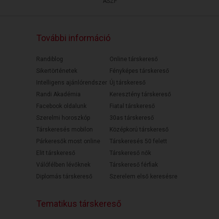
ÁSZF
További információ
Randiblog
Online társkereső
Sikertörténetek
Fényképes társkereső
Intelligens ajánlórendszer
Új társkereső
Randi Akadémia
Keresztény társkereső
Facebook oldalunk
Fiatal társkereső
Szerelmi horoszkóp
30as társkereső
Társkeresés mobilon
Középkorú társkereső
Párkeresők most online
Társkeresés 50 felett
Elit társkereső
Társkereső nők
Válófélben lévőknek
Társkereső férfiak
Diplomás társkereső
Szerelem első keresésre
Tematikus társkereső