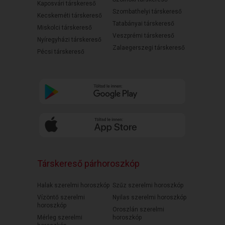
Kaposvári társkereső
Szombathelyi társkereső
Kecskeméti társkereső
Tatabányai társkereső
Miskolci társkereső
Veszprémi társkereső
Nyíregyházi társkereső
Zalaegerszegi társkereső
Pécsi társkereső
Társkereső párhoroszkóp
Halak szerelmi horoszkóp
Szűz szerelmi horoszkóp
Vízöntő szerelmi
Nyilas szerelmi horoszkóp
horoszkóp
Oroszlán szerelmi
Mérleg szerelmi
horoszkóp