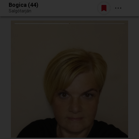
Bogica (44)
Belépés
Salgótarján
Egy jó randiból bármi lehet.