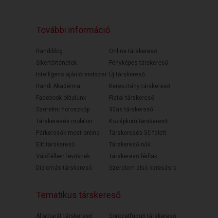
További információ
Randiblog
Online társkereső
Sikertörténetek
Fényképes társkereső
Intelligens ajánlórendszer
Új társkereső
Randi Akadémia
Keresztény társkereső
Facebook oldalunk
Fiatal társkereső
Szerelmi horoszkóp
30as társkereső
Társkeresés mobilon
Középkorú társkereső
Párkeresők most online
Társkeresés 50 felett
Elit társkereső
Társkereső nők
Válófélben lévőknek
Társkereső férfiak
Diplomás társkereső
Szerelem első keresésre
Tematikus társkereső
Állatbarát társkereső
Sorozatfüggő társkereső