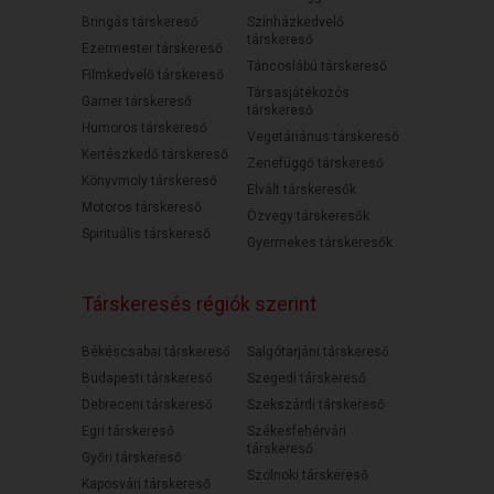
Bringás társkereső
Színházkedvelő
társkereső
Ezermester társkereső
Táncoslábú társkereső
Filmkedvelő társkereső
Társasjátékozós
Gamer társkereső
társkereső
Humoros társkereső
Vegetáriánus társkereső
Kertészkedő társkereső
Zenefüggő társkereső
Könyvmoly társkereső
Elvált társkeresők
Motoros társkereső
Özvegy társkeresők
Spirituális társkereső
Gyermekes társkeresők
Társkeresés régiók szerint
Békéscsabai társkereső
Salgótarjáni társkereső
Budapesti társkereső
Szegedi társkereső
Debreceni társkereső
Szekszárdi társkereső
Egri társkereső
Székesfehérvári
társkereső
Győri társkereső
Szolnoki társkereső
Kaposvári társkereső