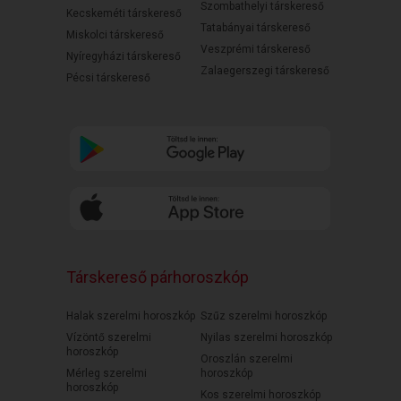
Szombathelyi társkereső
Kecskeméti társkereső
Tatabányai társkereső
Miskolci társkereső
Veszprémi társkereső
Nyíregyházi társkereső
Zalaegerszegi társkereső
Pécsi társkereső
Társkereső párhoroszkóp
Halak szerelmi horoszkóp
Szűz szerelmi horoszkóp
Vízöntő szerelmi
Nyilas szerelmi horoszkóp
horoszkóp
Oroszlán szerelmi
Mérleg szerelmi
horoszkóp
horoszkóp
Kos szerelmi horoszkóp