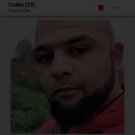
Csaba (33)
Belépés
Salgótarján
Egy jó randiból bármi lehet.