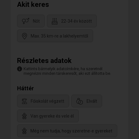
Akit keres
Nőt
22-34 év között
Max. 35 km-re a lakhelyemtől
Részletes adatok
Kattints bármelyik adatcímkére, ha szeretnél
megnézni minden társkeresőt, aki ezt állította be.
Háttér
Főiskolát végzett
Elvált
Van gyereke és vele él
Még nem tudja, hogy szeretne-e gyereket