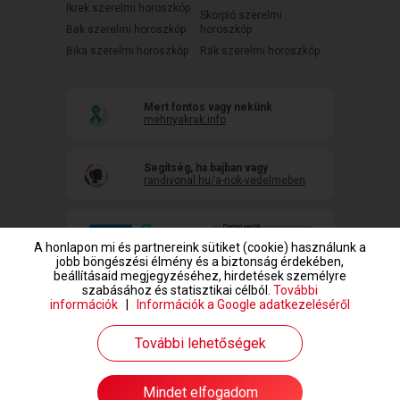
Ikrek szerelmi horoszkóp
Skorpió szerelmi
Bak szerelmi horoszkóp
horoszkóp
Bika szerelmi horoszkóp
Rák szerelmi horoszkóp
Mert fontos vagy nekünk
mehnyakrak.info
Segítség, ha bajban vagy
randivonal.hu/a-nok-vedelmeben
A honlapon mi és partnereink sütiket (cookie) használunk a
jobb böngészési élmény és a biztonság érdekében,
beállításaid megjegyzéséhez, hirdetések személyre
szabásához és statisztikai célból.
További
információk
|
Információk a Google adatkezeléséről
www.randivonal.hu © Copyright 1999-2026 Dating Central Europe Zrt.
További lehetőségek
Mindet elfogadom