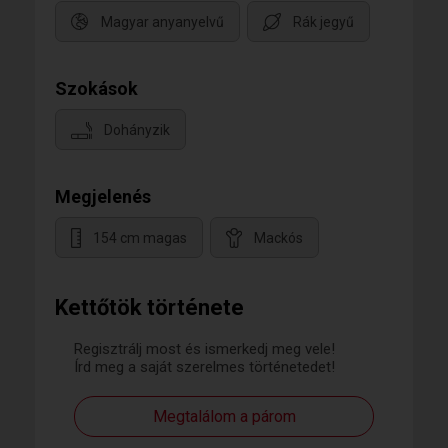
Magyar anyanyelvű
Rák jegyű
Szokások
Dohányzik
Megjelenés
154 cm magas
Mackós
Kettőtök története
Regisztrálj most és ismerkedj meg vele!
Írd meg a saját szerelmes történetedet!
Megtalálom a párom