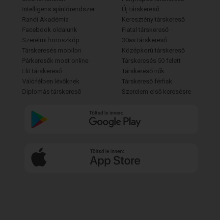
Intelligens ajánlórendszer
Új társkereső
Randi Akadémia
Keresztény társkereső
Facebook oldalunk
Fiatal társkereső
Szerelmi horoszkóp
30as társkereső
Társkeresés mobilon
Középkorú társkereső
Párkeresők most online
Társkeresés 50 felett
Elit társkereső
Társkereső nők
Válófélben lévőknek
Társkereső férfiak
Diplomás társkereső
Szerelem első keresésre