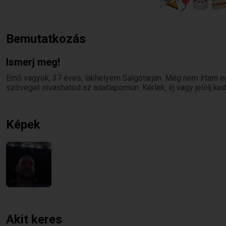
Bemutatkozás
Ismerj meg!
Ernő vagyok, 37 éves, lakhelyem Salgótarján. Még nem írtam e
szöveget olvashatod az adatlapomon. Kérlek, írj vagy jelölj k
Képek
Akit keres