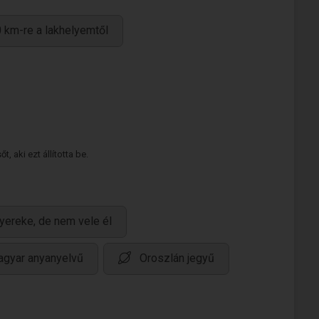
 km-re a lakhelyemtől
 aki ezt állította be.
yereke, de nem vele él
gyar anyanyelvű
Oroszlán jegyű