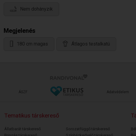
Nem dohányzik
Megjelenés
180 cm magas
Átlagos testalkatú
ÁSZF
Adatvédelem
Tematikus társkereső
Tá
Állatbarát társkereső
Sorozatfüggő társkereső
Bé
Bringás társkereső
Színházkedvelő társkereső
Bu