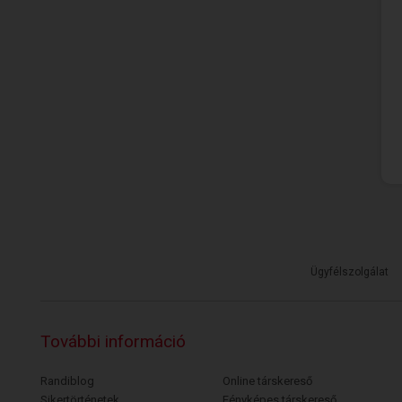
Ügyfélszolgálat
További információ
Randiblog
Online társkereső
Sikertörténetek
Fényképes társkereső