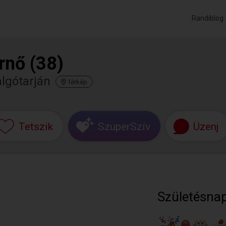
Randiblog
rnő (38)
lgótarján
Térkép
Tetszik
SzuperSzív
Üzenj
Születésnap