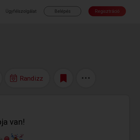
Ügyfélszolgálat
Belépés
Regisztráció
Randizz
ja van!