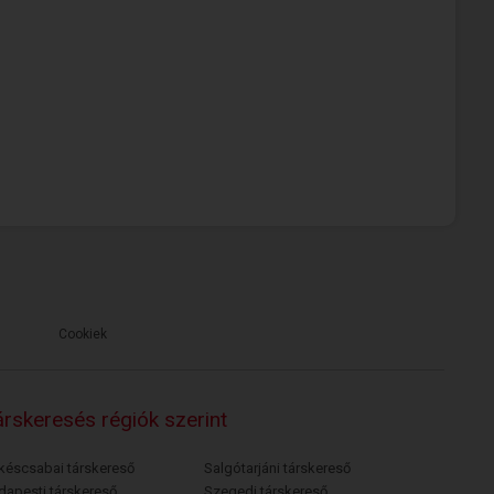
Cookiek
rskeresés régiók szerint
késcsabai társkereső
Salgótarjáni társkereső
dapesti társkereső
Szegedi társkereső