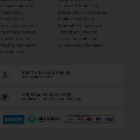
breceni társkereső
Szekszárdi társkereső
i társkereső
Székesfehérvári társkereső
őri társkereső
Szolnoki társkereső
posvári társkereső
Szombathelyi társkereső
cskeméti társkereső
Tatabányai társkereső
skolci társkereső
Veszprémi társkereső
íregyházi társkereső
Zalaegerszegi társkereső
csi társkereső
Mert fontos vagy nekünk
mehnyakrak.info
Segítség, ha bajban vagy
randivonal.hu/a-nok-vedelmeben