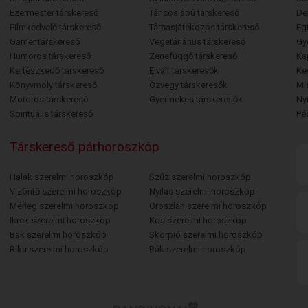
Ezermester társkereső
Táncoslábú társkereső
De
Filmkedvelő társkereső
Társasjátékozós társkereső
Egr
Gamer társkereső
Vegetáriánus társkereső
Gy
Humoros társkereső
Zenefüggő társkereső
Ka
Kertészkedő társkereső
Elvált társkeresők
Ke
Könyvmoly társkereső
Özvegy társkeresők
Mi
Motoros társkereső
Gyermekes társkeresők
Ny
Spirituális társkereső
Pé
Társkereső párhoroszkóp
Halak szerelmi horoszkóp
Szűz szerelmi horoszkóp
Vízöntő szerelmi horoszkóp
Nyilas szerelmi horoszkóp
Mérleg szerelmi horoszkóp
Oroszlán szerelmi horoszkóp
Ikrek szerelmi horoszkóp
Kos szerelmi horoszkóp
Bak szerelmi horoszkóp
Skorpió szerelmi horoszkóp
Bika szerelmi horoszkóp
Rák szerelmi horoszkóp