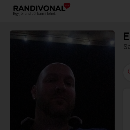
Egy jó randiból bármi lehet.
E
Sa