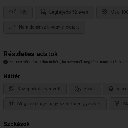
Nőt
Legfeljebb 52 éves
Max. 100
Nem dohányzik vagy e-cigizik
Részletes adatok
Kattints bármelyik adatcímkére, ha szeretnél megnézni minden társkeresőt,
Háttér
Középiskolát végzett
Elvált
Van g
Még nem tudja, hogy szeretne-e gyereket
Ma
Szokások