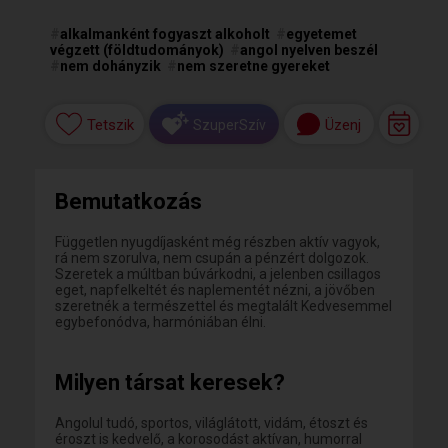
#
alkalmanként fogyaszt alkoholt
#
egyetemet
végzett (földtudományok)
#
angol nyelven beszél
#
nem dohányzik
#
nem szeretne gyereket
Tetszik
Üzenj
SzuperSzív
Bemutatkozás
Független nyugdíjasként még részben aktív vagyok,
rá nem szorulva, nem csupán a pénzért dolgozok.
Szeretek a múltban búvárkodni, a jelenben csillagos
eget, napfelkeltét és naplementét nézni, a jövőben
szeretnék a természettel és megtalált Kedvesemmel
egybefonódva, harmóniában élni.
Milyen társat keresek?
Angolul tudó, sportos, világlátott, vidám, étoszt és
éroszt is kedvelő, a korosodást aktívan, humorral