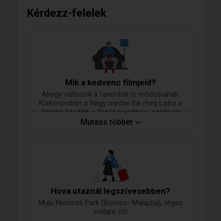
Kérdezz-felelek
Mik a kedvenc filmjeid?
Ahogy változok a favoritok is módosulnak.
Kiskoromban a Nagy medve fiai meg Lobo a
farkas, később a Tanút nevettem, aztán az
Arábiai Lawrence, most talán a 2001
Mutass többet
űrodūsszeàt többször is meg tudnàm nézni,
a Fountain lelki okokból nehéz eset.
Hova utaznál legszívesebben?
Mulu Nemzeti Park (Borneo- Malajzia), régen
voltam ott