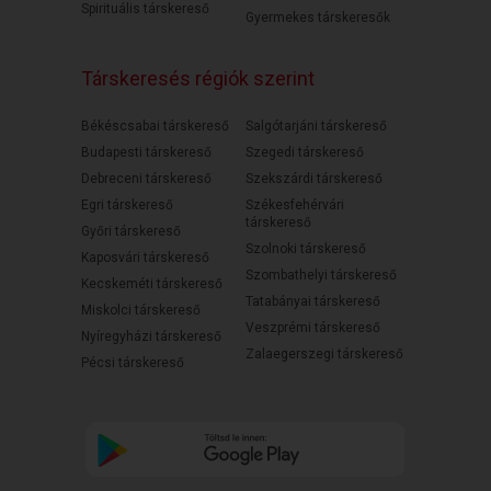
Spirituális társkereső
Gyermekes társkeresők
Társkeresés régiók szerint
Békéscsabai társkereső
Salgótarjáni társkereső
Budapesti társkereső
Szegedi társkereső
Debreceni társkereső
Szekszárdi társkereső
Egri társkereső
Székesfehérvári
társkereső
Győri társkereső
Szolnoki társkereső
Kaposvári társkereső
Szombathelyi társkereső
Kecskeméti társkereső
Tatabányai társkereső
Miskolci társkereső
Veszprémi társkereső
Nyíregyházi társkereső
Zalaegerszegi társkereső
Pécsi társkereső