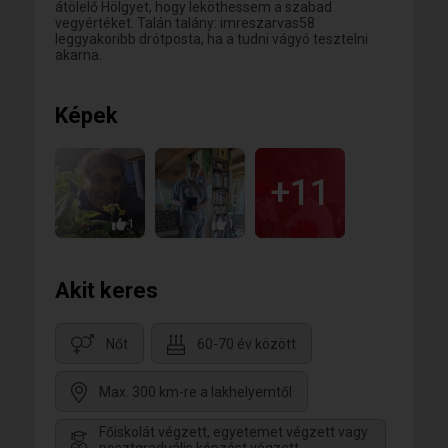
átölelő Hölgyet, hogy leköthessem a szabad
vegyértéket. Talán talány: imreszarvas58
leggyakoribb drótposta, ha a tudni vágyó tesztelni
akarna.
Képek
+11
1
1
Akit keres
Nőt
60-70 év között
Max. 300 km-re a lakhelyemtől
Főiskolát végzett, egyetemet végzett vagy