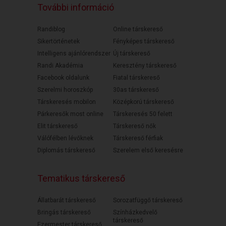
További információ
Randiblog
Online társkereső
Sikertörténetek
Fényképes társkereső
Intelligens ajánlórendszer
Új társkereső
Randi Akadémia
Keresztény társkereső
Facebook oldalunk
Fiatal társkereső
Szerelmi horoszkóp
30as társkereső
Társkeresés mobilon
Középkorú társkereső
Párkeresők most online
Társkeresés 50 felett
Elit társkereső
Társkereső nők
Válófélben lévőknek
Társkereső férfiak
Diplomás társkereső
Szerelem első keresésre
Tematikus társkereső
Állatbarát társkereső
Sorozatfüggő társkereső
Bringás társkereső
Színházkedvelő
társkereső
Ezermester társkereső