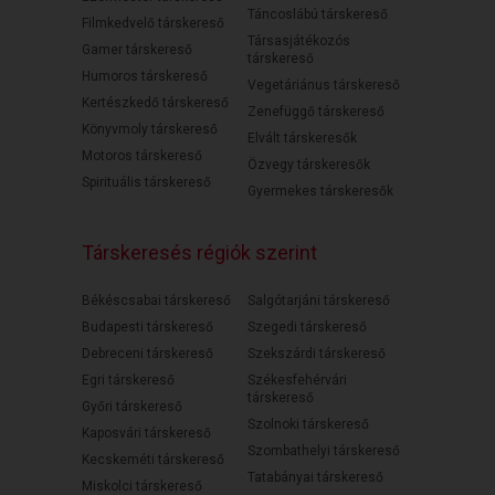
Táncoslábú társkereső
Filmkedvelő társkereső
Társasjátékozós
Gamer társkereső
társkereső
Humoros társkereső
Vegetáriánus társkereső
Kertészkedő társkereső
Zenefüggő társkereső
Könyvmoly társkereső
Elvált társkeresők
Motoros társkereső
Özvegy társkeresők
Spirituális társkereső
Gyermekes társkeresők
Társkeresés régiók szerint
Békéscsabai társkereső
Salgótarjáni társkereső
Budapesti társkereső
Szegedi társkereső
Debreceni társkereső
Szekszárdi társkereső
Egri társkereső
Székesfehérvári
társkereső
Győri társkereső
Szolnoki társkereső
Kaposvári társkereső
Szombathelyi társkereső
Kecskeméti társkereső
Tatabányai társkereső
Miskolci társkereső