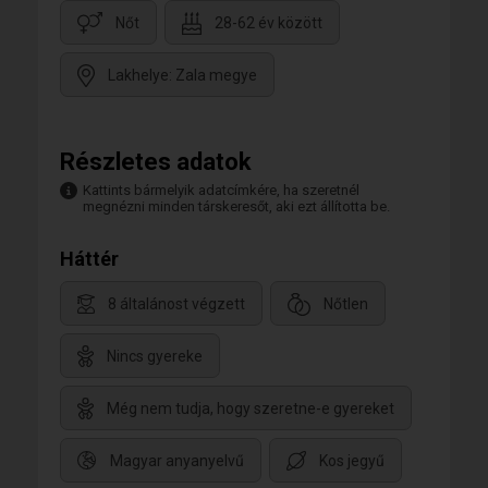
Nőt
28-62 év között
Lakhelye: Zala megye
Részletes adatok
Kattints bármelyik adatcímkére, ha szeretnél
megnézni minden társkeresőt, aki ezt állította be.
Háttér
8 általánost végzett
Nőtlen
Nincs gyereke
Még nem tudja, hogy szeretne-e gyereket
Magyar anyanyelvű
Kos jegyű