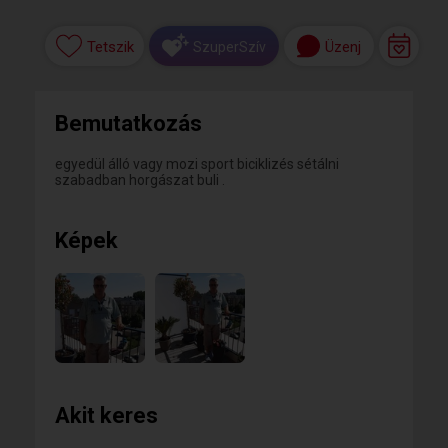
Tetszik
Üzenj
SzuperSzív
Bemutatkozás
egyedül álló vagy mozi sport biciklizés sétálni
szabadban horgászat buli .
Képek
Akit keres