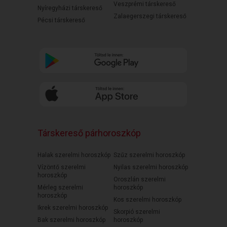
Veszprémi társkereső
Nyíregyházi társkereső
Zalaegerszegi társkereső
Pécsi társkereső
Társkereső párhoroszkóp
Halak szerelmi horoszkóp
Szűz szerelmi horoszkóp
Vízöntő szerelmi
Nyilas szerelmi horoszkóp
horoszkóp
Oroszlán szerelmi
Mérleg szerelmi
horoszkóp
horoszkóp
Kos szerelmi horoszkóp
Ikrek szerelmi horoszkóp
Skorpió szerelmi
Bak szerelmi horoszkóp
horoszkóp