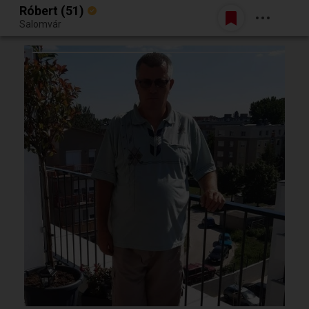
Róbert (51)
Belépés
Salomvár
Egy jó randiból bármi lehet.