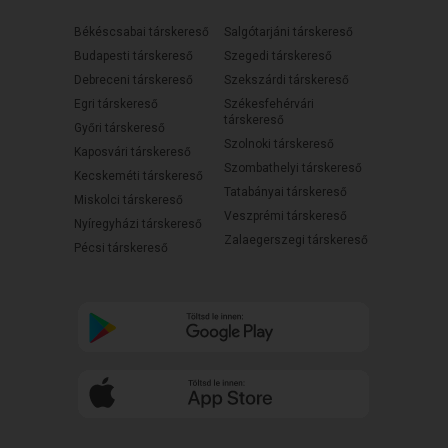
Békéscsabai társkereső
Salgótarjáni társkereső
Budapesti társkereső
Szegedi társkereső
Debreceni társkereső
Szekszárdi társkereső
Egri társkereső
Székesfehérvári
társkereső
Győri társkereső
Szolnoki társkereső
Kaposvári társkereső
Szombathelyi társkereső
Kecskeméti társkereső
Tatabányai társkereső
Miskolci társkereső
Veszprémi társkereső
Nyíregyházi társkereső
Zalaegerszegi társkereső
Pécsi társkereső