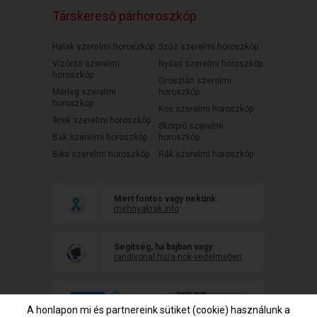
Társkereső párhoroszkóp
Halak szerelmi horoszkóp
Szűz szerelmi horoszkóp
Vízöntő szerelmi
Nyilas szerelmi horoszkóp
horoszkóp
Oroszlán szerelmi
Mérleg szerelmi
horoszkóp
horoszkóp
Kos szerelmi horoszkóp
Ikrek szerelmi horoszkóp
Skorpió szerelmi
Bak szerelmi horoszkóp
horoszkóp
Bika szerelmi horoszkóp
Rák szerelmi horoszkóp
Mert fontos vagy nekünk
mehnyakrak.info
Segítség, ha bajban vagy
randivonal.hu/a-nok-vedelmeben
A honlapon mi és partnereink sütiket (cookie) használunk a