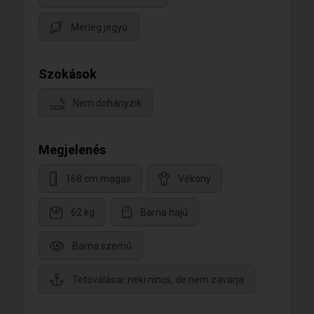
Mérleg jegyű
Szokások
Nem dohányzik
Megjelenés
168 cm magas
Vékony
62 kg
Barna hajú
Barna szemű
Tetoválásai: neki nincs, de nem zavarja