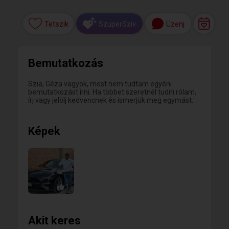
Tetszik
Üzenj
SzuperSzív
Bemutatkozás
Szia, Géza vagyok, most nem tudtam egyéni
bemutatkozást írni. Ha többet szeretnél tudni rólam,
írj vagy jelölj kedvencnek és ismerjük meg egymást.
Képek
1
Akit keres