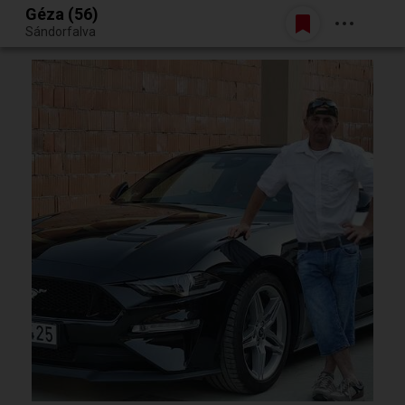
Géza (56)
Belépés
Sándorfalva
Egy jó randiból bármi lehet.