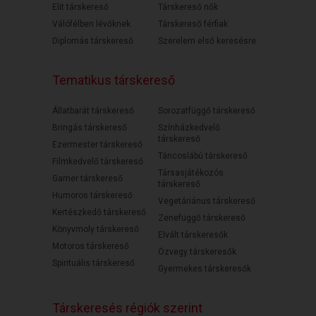
Elit társkereső
Társkereső nők
Válófélben lévőknek
Társkereső férfiak
Diplomás társkereső
Szerelem első keresésre
Tematikus társkereső
Állatbarát társkereső
Sorozatfüggő társkereső
Bringás társkereső
Színházkedvelő
társkereső
Ezermester társkereső
Táncoslábú társkereső
Filmkedvelő társkereső
Társasjátékozós
Gamer társkereső
társkereső
Humoros társkereső
Vegetáriánus társkereső
Kertészkedő társkereső
Zenefüggő társkereső
Könyvmoly társkereső
Elvált társkeresők
Motoros társkereső
Özvegy társkeresők
Spirituális társkereső
Gyermekes társkeresők
Társkeresés régiók szerint