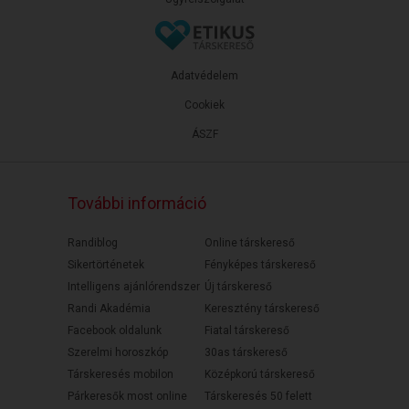
Adatvédelem
Cookiek
ÁSZF
További információ
Randiblog
Online társkereső
Sikertörténetek
Fényképes társkereső
Intelligens ajánlórendszer
Új társkereső
Randi Akadémia
Keresztény társkereső
Facebook oldalunk
Fiatal társkereső
Szerelmi horoszkóp
30as társkereső
Társkeresés mobilon
Középkorú társkereső
Párkeresők most online
Társkeresés 50 felett